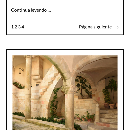
Continua leyendo …
1
2
3
4
Página siguiente
→