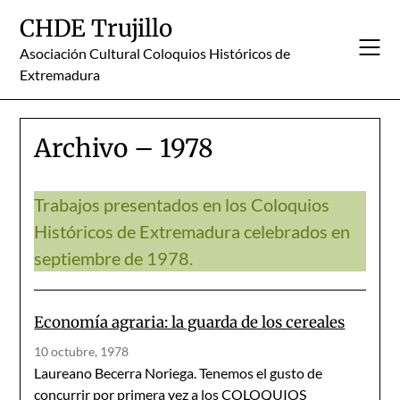
Skip
CHDE Trujillo
to
content
Asociación Cultural Coloquios Históricos de
Extremadura
Archivo – 1978
Trabajos presentados en los Coloquios
Históricos de Extremadura celebrados en
septiembre de 1978.
Economía agraria: la guarda de los cereales
10 octubre, 1978
Laureano Becerra Noriega. Tenemos el gusto de
concurrir por primera vez a los COLOQUIOS