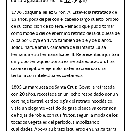
dulzura gestual de Murillo
[17]
. (Fig. 5)
1798 Joaquina Téllez Girón, A. Esteve: la retratada de
13 años, posa de pie con el cabello largo suelto, propio
de su condición de soltera. Peinado que pudo tomar
como modelo del celebérrimo retrato de la duquesa de
Alba por Goya en 1795 también de pie y de blanco.
Joaquina fue ama y camarera de la infanta Luisa
Fernanda y su hermana Isabel II. Representada junto a
un globo terráqueo por su esmerada educación, tras
casarse repitió el ejemplo materno creando una
tertulia con intelectuales coetáneos.
1805 La marquesa de Santa Cruz, Goya: la retratada
con 20 años, recostada en un lecho respaldado por un
cortinaje teatral, es tipología del retrato neoclásico,
viste un elegante vestido de gasa blanca va coronada
de hojas de roble, con sus frutos, según la moda de los
tocados vegetales del período, simbolizando
cualidades. Apoya su brazo izquierdo en una guitarra