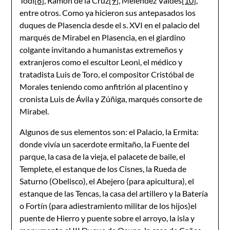
Todi
[8]
, Ramón de la Cruz
[9]
, Meléndez Valdés
[10]
,
entre otros. Como ya hicieron sus antepasados los
duques de Plasencia desde el s. XVI en el palacio del
marqués de Mirabel en Plasencia, en el giardino
colgante invitando a humanistas extremeños y
extranjeros como el escultor Leoni, el médico y
tratadista Luis de Toro, el compositor Cristóbal de
Morales teniendo como anfitrión al placentino y
cronista Luis de Ávila y Zúñiga, marqués consorte de
Mirabel.
Algunos de sus elementos son: el Palacio, la Ermita:
donde vivía un sacerdote ermitaño, la Fuente del
parque, la casa de la vieja, el palacete de baile, el
Templete, el estanque de los Cisnes, la Rueda de
Saturno (Obelisco), el Abejero (para apicultura), el
estanque de las Tencas, la casa del artillero y la Batería
o Fortín (para adiestramiento militar de los hijos)el
puente de Hierro y puente sobre el arroyo, la isla y