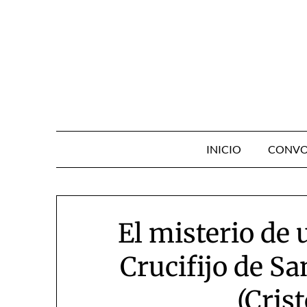
Skip
to
content
INICIO
CONVO
El misterio de
Crucifijo de Sa
(Cris