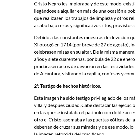
Cristo Negro les imploraba y de este modo, existía
llegándose a alquilar en más de una ocasión a pobr
que realizasen los trabajos de limpieza y otros re
a cabo bajo rezos y significativos ritos, provist
Debido a las constantes muestras de devoción q
XI otorgó en 1714 (por breve de 27 de agosto), in
celebrasen misas en su altar. De la misma manera,
años y siete cuarentenas, por bula de 22 de enero
practicasen actos de devoción en las festividades
de Alcántara, visitando la capilla, confesos y com
2º. Testigo de hechos históricos.
Esta imagen ha sido testigo privilegiado de los 
villa, y después ciudad. Cabe destacar las ejecuci
en las que se instalaba el patíbulo con doble acce
otro el Cristo, asomaba a las puertas góticas de 
deberían de cruzar sus miradas y de ese modo, lo
la imagen retorcida del crucificado.