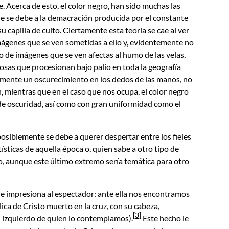
. Acerca de esto, el color negro, han sido muchas las
ue se debe a la demacración producida por el constante
u capilla de culto. Ciertamente esta teoría se cae al ver
imágenes que se ven sometidas a ello y, evidentemente no
o de imágenes que se ven afectas al humo de las velas,
sas que procesionan bajo palio en toda la geografía
amente un oscurecimiento en los dedos de las manos, no
n, mientras que en el caso que nos ocupa, el color negro
l de oscuridad, así como con gran uniformidad como el
posiblemente se debe a querer despertar entre los fieles
ísticas de aquella época o, quien sabe a otro tipo de
lo, aunque este último extremo sería temática para otro
 impresiona al espectador: ante ella nos encontramos
ica de Cristo muerto en la cruz, con su cabeza,
[3]
l izquierdo de quien lo contemplamos).
Este hecho le