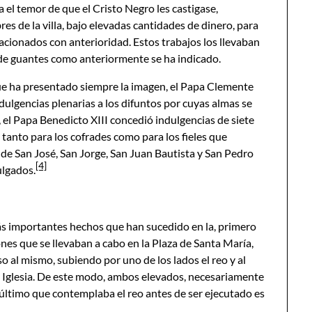
 el temor de que el Cristo Negro les castigase,
es de la villa, bajo elevadas cantidades de dinero, para
lacionados con anterioridad. Estos trabajos los llevaban
os de guantes como anteriormente se ha indicado.
ue ha presentado siempre la imagen, el Papa Clemente
dulgencias plenarias a los difuntos por cuyas almas se
 el Papa Benedicto XIII concedió indulgencias de siete
 tanto para los cofrades como para los fieles que
 de San José, San Jorge, San Juan Bautista y San Pedro
[4]
ulgados.
más importantes hechos que han sucedido en la, primero
ones que se llevaban a cabo en la Plaza de Santa María,
so al mismo, subiendo por uno de los lados el reo y al
la Iglesia. De este modo, ambos elevados, necesariamente
 último que contemplaba el reo antes de ser ejecutado es