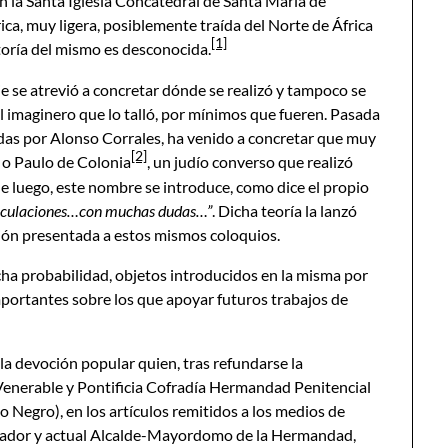
n la Santa Iglesia Concatedral de Santa María de
ica, muy ligera, posiblemente traída del Norte de África
[1]
oría del mismo es desconocida.
ie se atrevió a concretar dónde se realizó y tampoco se
l imaginero que lo talló, por mínimos que fueren. Pasada
adas por Alonso Corrales, ha venido a concretar que muy
[2]
 o Paulo de Colonia
, un judío converso que realizó
 luego, este nombre se introduce, como dice el propio
speculaciones…con muchas dudas…”
. Dicha teoría la lanzó
ión presentada a estos mismos coloquios.
ha probabilidad, objetos introducidos en la misma por
portantes sobre los que apoyar futuros trabajos de
la devoción popular quien, tras refundarse la
Venerable y Pontificia Cofradía Hermandad Penitencial
o Negro), en los artículos remitidos a los medios de
ndador y actual Alcalde-Mayordomo de la Hermandad,