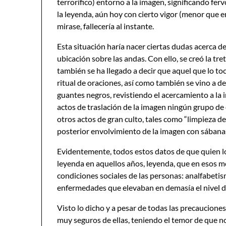
terrorífico) entorno a la imagen, significando fe
la leyenda, aún hoy con cierto vigor (menor que 
mirase, fallecería al instante.
Esta situación haría nacer ciertas dudas acerca de
ubicación sobre las andas. Con ello, se creó la tre
también se ha llegado a decir que aquel que lo toca
ritual de oraciones, así como también se vino a d
guantes negros, revistiendo el acercamiento a la
actos de traslación de la imagen ningún grupo de c
otros actos de gran culto, tales como “limpieza d
posterior envolvimiento de la imagen con sábanas
Evidentemente, todos estos datos de que quien lo 
leyenda en aquellos años, leyenda, que en esos mo
condiciones sociales de las personas: analfabetis
enfermedades que elevaban en demasía el nivel d
Visto lo dicho y a pesar de todas las precaucione
muy seguros de ellas, teniendo el temor de que n