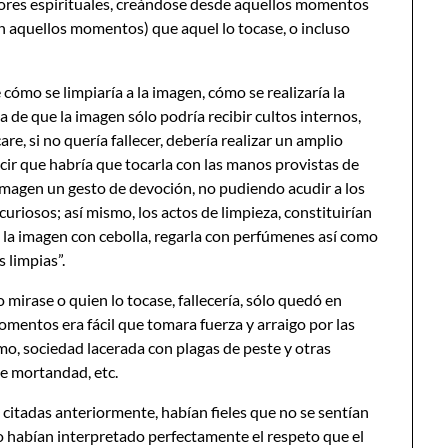
rvores espirituales, creándose desde aquellos momentos
en aquellos momentos) que aquel lo tocase, o incluso
 cómo se limpiaría a la imagen, cómo se realizaría la
ta de que la imagen sólo podría recibir cultos internos,
re, si no quería fallecer, debería realizar un amplio
ecir que habría que tocarla con las manos provistas de
 imagen un gesto de devoción, no pudiendo acudir a los
uriosos; así mismo, los actos de limpieza, constituirían
e la imagen con cebolla, regarla con perfúmenes así como
 limpias”.
mirase o quien lo tocase, fallecería, sólo quedó en
mentos era fácil que tomara fuerza y arraigo por las
mo, sociedad lacerada con plagas de peste y otras
e mortandad, etc.
s citadas anteriormente, habían fieles que no se sentían
o habían interpretado perfectamente el respeto que el