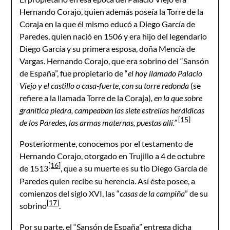
Hernando Corajo, quien además poseía la Torre de la
Coraja en la que él mismo educó a Diego García de
Paredes, quien nació en 1506 y era hijo del legendario
Diego García y su primera esposa, doña Mencía de
Vargas. Hernando Corajo, que era sobrino del “Sansón
de España”, fue propietario de “
el hoy llamado Palacio
Viejo y el castillo o casa-fuerte
,
con su torre redonda
(se
refiere a la llamada Torre de la Coraja)
, en la que sobre
granítica piedra, campeaban las siete estrellas heráldicas
[15]
de los Paredes, las armas maternas, puestas allí.”
Posteriormente, conocemos por el testamento de
Hernando Corajo, otorgado en Trujillo a 4 de octubre
[16]
de 1513
, que a su muerte es su tío Diego García de
Paredes quien recibe su herencia. Así éste posee, a
comienzos del siglo XVI, las “
casas de la campiña
” de su
[17]
sobrino
.
Por su parte, el “Sansón de España” entrega dicha