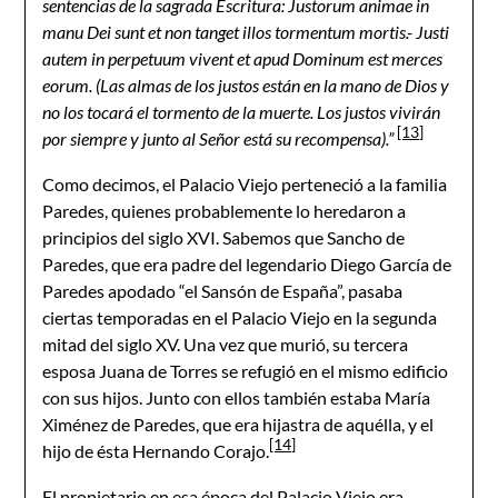
sentencias de la sagrada Escritura: Justorum animae in
manu Dei sunt et non tanget illos tormentum mortis.- Justi
autem in perpetuum vivent et apud Dominum est merces
eorum. (Las almas de los justos están en la mano de Dios y
no los tocará el tormento de la muerte. Los justos vivirán
[13]
por siempre y junto al Señor está su recompensa).”
Como decimos, el Palacio Viejo perteneció a la familia
Paredes, quienes probablemente lo heredaron a
principios del siglo XVI. Sabemos que Sancho de
Paredes, que era padre del legendario Diego García de
Paredes apodado “el Sansón de España”, pasaba
ciertas temporadas en el Palacio Viejo en la segunda
mitad del siglo XV. Una vez que murió, su tercera
esposa Juana de Torres se refugió en el mismo edificio
con sus hijos. Junto con ellos también estaba María
Ximénez de Paredes, que era hijastra de aquélla, y el
[14]
hijo de ésta Hernando Corajo.
El propietario en esa época del Palacio Viejo era