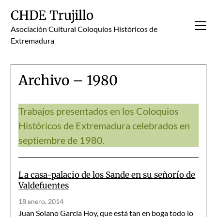
Skip
CHDE Trujillo
to
content
Asociación Cultural Coloquios Históricos de
Extremadura
Archivo – 1980
Trabajos presentados en los Coloquios
Históricos de Extremadura celebrados en
septiembre de 1980.
La casa-palacio de los Sande en su señorío de
Valdefuentes
18 enero, 2014
Juan Solano García Hoy, que está tan en boga todo lo