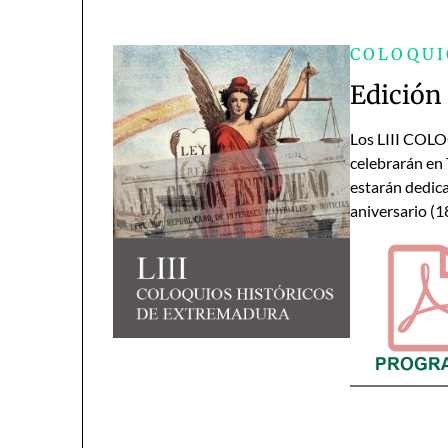
COLOQUI
Edición 
Los LIII CO
celebrarán en 
estarán dedica
aniversario (