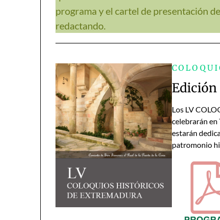
programa y el cartel de presentación d
redactando.
COLOQUI
Edición
Los LV COLO
celebrarán en 
estarán dedica
patromonio hist