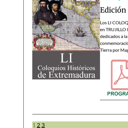
Edición 
Los LI COLO
en TRUJILLO lo
dedicados a l
conmemoración
Tierra por Ma
1
2
3