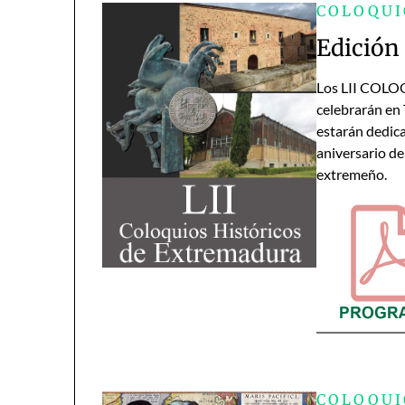
COLOQUI
Edición 
Los LII COL
celebrarán en 
estarán dedica
aniversario de
extremeño.
COLOQUI