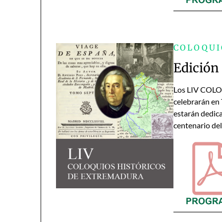
COLOQUI
Edición
Los LIV COL
celebrarán en 
estarán dedica
centenario de