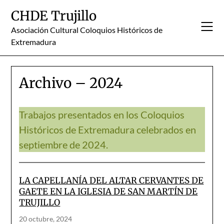
Skip
CHDE Trujillo
to
content
Asociación Cultural Coloquios Históricos de
Extremadura
Archivo – 2024
Trabajos presentados en los Coloquios
Históricos de Extremadura celebrados en
septiembre de 2024.
LA CAPELLANÍA DEL ALTAR CERVANTES DE
GAETE EN LA IGLESIA DE SAN MARTÍN DE
TRUJILLO
20 octubre, 2024