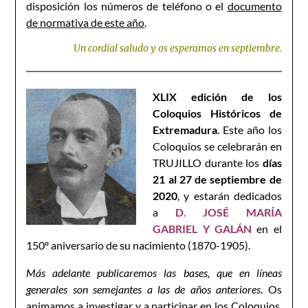
disposición los números de teléfono o el
documento
de normativa de este año
.
Un cordial saludo y os esperamos en septiembre.
XLIX edición de los
Coloquios Históricos de
Extremadura
. Este año los
Coloquios se celebrarán en
TRUJILLO durante los
días
21 al 27 de septiembre de
2020
, y estarán dedicados
a
D. JOSÉ MARÍA
GABRIEL Y GALÁN
en el
150º aniversario de su nacimiento (1870-1905).
Más adelante publicaremos las bases, que en líneas
generales son semejantes a las de años anteriores
. Os
animamos a investigar y a participar en los Coloquios,