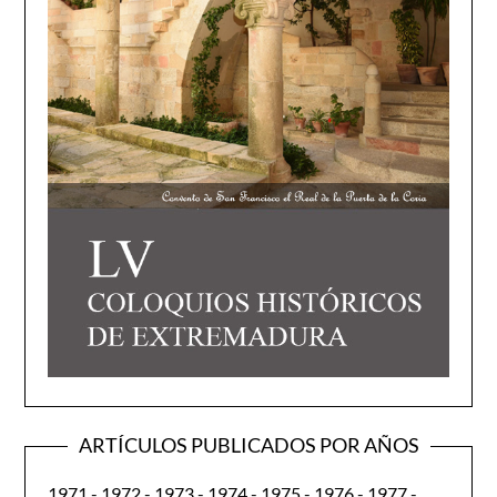
ARTÍCULOS PUBLICADOS POR AÑOS
1971
-
1972
-
1973
-
1974
-
1975
-
1976
-
1977
-