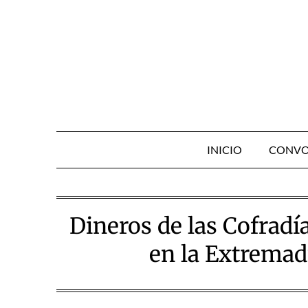
Skip
to
content
INICIO
CONVO
Dineros de las Cofradí
en la Extremad