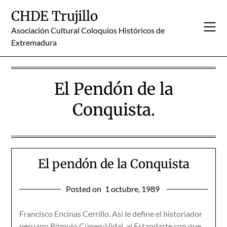
Skip
CHDE Trujillo
to
content
Asociación Cultural Coloquios Históricos de
Extremadura
El Pendón de la
Conquista.
El pendón de la Conquista
Posted on
1 octubre, 1989
Francisco Encinas Cerrillo. Así le define el historiador
peruano Rómulo Cúneo-Vidal, al Estandarte con que