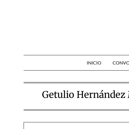
Skip
to
content
INICIO
CONVO
Getulio Hernández 