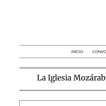
Skip
to
content
INICIO
CONVO
La Iglesia Mozárab