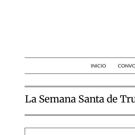
Skip
to
content
INICIO
CONVO
La Semana Santa de Truj