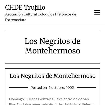
Skip
CHDE Trujillo
to
content
Asociación Cultural Coloquios Históricos de
Extremadura
Los Negritos de
Montehermoso
Los Negritos de Montehermoso
Posted on
1 octubre, 2002
Domingo Quijada González. La celebración de San
Blas En el rico repertorio de las festividades religiosas