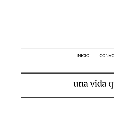
Skip
to
content
INICIO
CONVO
una vida q