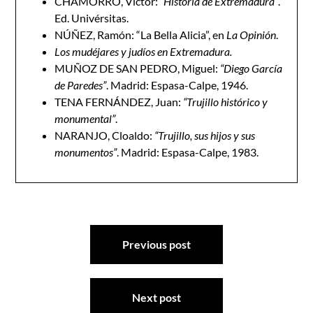
CHAMORRO, Víctor:
“Historia de Extremadura”
.
Ed. Univérsitas.
NÚÑEZ, Ramón: “La Bella Alicia”, en
La Opinión
.
Los mudéjares y judíos en Extremadura.
MUÑOZ DE SAN PEDRO, Miguel:
“Diego García
de Paredes”
. Madrid: Espasa-Calpe, 1946.
TENA FERNÁNDEZ, Juan:
“Trujillo histórico y
monumental”
.
NARANJO, Cloaldo:
“Trujillo, sus hijos y sus
monumentos”
. Madrid: Espasa-Calpe, 1983.
Navegación
Previous post
de
entradas
Next post