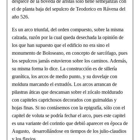
despiece de la bóveda de aristas sólo tiene semejanzas con
el de planta baja del sepulcro de Teodorico en Rávena del
año 526.
Es un arco triunfal, del orden compuesto, sobre la misma
calzada, razón por la cual queda desechada la opinión de
los que han supuesto que el edificio no era sino el
monumento de Boloseano, en concepto de sarcófago, pues
los sepulcros jamás estuvieron sobre los caminos. Además,
su misma forma lo dice. La construcción es de sillería
granítica, los arcos de medio punto, y su dovelaje con
moldura marcando el extradós. Los arcos arrancan de
pilastras áticas que descansan sobre el zócalo moldurado
con capiteles caprichosos decorados con guirnaldas y
hojas finas. Si no contáse­mos con la epigrafía, sólo con el
capitel de voluta se podría fechar el arco, pues este capitel
es una variante del corintio que debió aparecer en época de
Augusto, desarrollándose en tiempos de los julio-claudios
y los flavios.