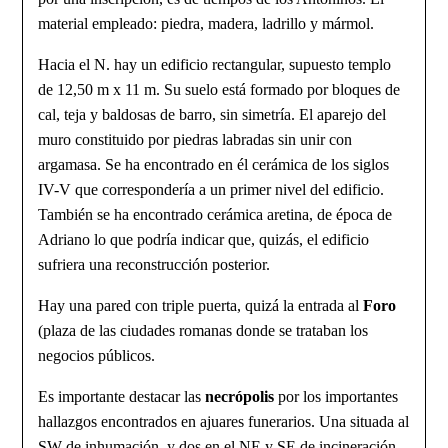
material empleado: piedra, madera, ladrillo y mármol.
Hacia el N. hay un edificio rectangular, supuesto templo
de 12,50 m x 11 m. Su suelo está formado por bloques de
cal, teja y baldosas de barro, sin simetría. El aparejo del
muro constituido por piedras labradas sin unir con
argamasa. Se ha encontrado en él cerámica de los siglos
IV-V que correspondería a un primer nivel del edificio.
También se ha encontrado cerámica aretina, de época de
Adriano lo que podría indicar que, quizás, el edificio
sufriera una recons­trucción posterior.
Hay una pared con triple puerta, quizá la entrada al
Foro
(plaza de las ciudades romanas donde se trataban los
negocios públicos.
Es importante destacar las
necrópolis
por los importantes
hallazgos encontra­dos en ajuares funerarios. Una situada al
SW de inhumación, y dos en el NE y SE de incineración.