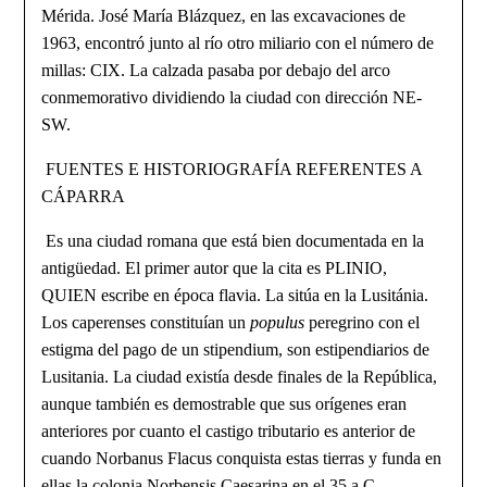
Mérida. José María Blázquez, en las excavaciones de
1963, encontró junto al río otro miliario con el número de
millas: CIX. La calzada pasaba por debajo del arco
conmemorativo dividiendo la ciudad con dirección NE-
SW.
FUENTES E HISTORIOGRAFÍA REFERENTES A
CÁPARRA
Es una ciudad romana que está bien documentada en la
antigüedad. El primer autor que la cita es PLINIO,
QUIEN escribe en época flavia. La sitúa en la Lusitánia.
Los caperenses constituían un
populus
peregrino con el
estigma del pago de un stipendium, son estipen­diarios de
Lusitania. La ciudad existía desde finales de la República,
aunque también es demostrable que sus orígenes eran
anteriores por cuanto el castigo tributario es anterior de
cuando Norbanus Flacus conquista estas tierras y funda en
ellas la colonia Norbensis Caesarina en el 35 a.C.