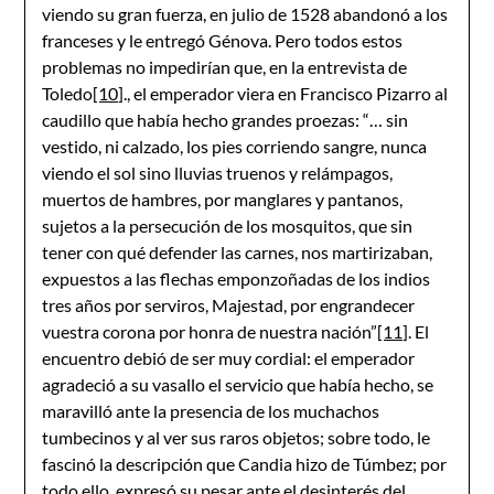
viendo su gran fuerza, en julio de 1528 abandonó a los
franceses y le entregó Génova. Pero todos estos
problemas no impedirían que, en la entrevista de
Toledo
[10]
., el emperador viera en Francisco Pizarro al
caudillo que había hecho grandes proezas: “… sin
vestido, ni calzado, los pies corriendo sangre, nunca
viendo el sol sino lluvias truenos y relámpagos,
muertos de hambres, por manglares y pantanos,
sujetos a la persecución de los mosquitos, que sin
tener con qué defender las carnes, nos martirizaban,
expuestos a las flechas emponzoñadas de los indios
tres años por serviros, Majestad, por engrandecer
vuestra corona por honra de nuestra nación”
[11]
. El
encuentro debió de ser muy cordial: el emperador
agradeció a su vasallo el servicio que había hecho, se
maravilló ante la presencia de los muchachos
tumbecinos y al ver sus raros objetos; sobre todo, le
fascinó la descripción que Candia hizo de Túmbez; por
todo ello, expresó su pesar ante el desinterés del