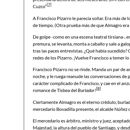
[7]
Cuzco”
A Francisco Pizarro le parecía soñar. Era más de 
de tiempo. (Otra prueba más de que Almagro era 
De golpe -como en una escena teatral tirsiana-, en
premura, se levanta, monta a caballo y sale a gal
tras las paces entrevistas. ¿Qué había sucedido? 
redes de los Pizarro. ¡Vuelve Francisco a temer lo
Francisco Pizarro no se rinde. Manda un par de a
noche, y le ruega reanude las conversaciones de 
carácter complicado de Francisco, y cae en el anzu
[8]
romance de Tisbea del
Burlador!
Ciertamente Almagro es el eterno crédulo, burlado
mercedario Bovadilla presente, el alcalde Núñez 
El mercedario es árbitro, ministro y juez, acept
Majestad, la altura del pueblo de Santiago, y desd