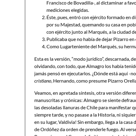
Francisco de Bovadilla-, al dictaminar a fa
mediciones elegidas.
Éste, pues, entró con ejército formado en 
por su Majestad, quemando su casa en pobla
con ejército junto al Marqués, a la ciudad d
Publicaba que no había de dejar Pizarro en e
Como Lugarteniente del Marqués, su hermano
Esta es la versión, “modo jurídico”, descarnada, de
olvidando, con todo, que Almagro los había tenido
jamás pensó en ejecutarlos. ¿Dónde está aquí -n
cristiano
, Hernando, como presume Pizarro Orell
Veamos, en apretada síntesis, otra versión difere
manuscritas y crónicas: Almagro se siente defrau
las desoladas llanuras de Chile para manifestar q
siempre tarde, y no pasase a la Historia, ni siqu
en su lugar, Valdivia! Sin embargo, llega a la ca
de Ordóñez da orden de prenderle fuego. Al vers