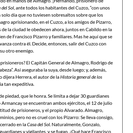
aído en manos de Almagro. ¡Hernando, prisionero de
 del Sol
, ante todos los habitantes del Cuzco, “con unos
n solo día que no tuviesen sobresaltos sobre que los
gro aprisionando, en el Cuzco, a los amigos de Pizarro,
s de la ciudad le obedecen ahora, juntos en Cabildo en la
ien de Francisco Pizarro y familiares. Mas he aquí que se
vanza contra él. Decide, entonces, salir del Cuzco con
 su otro enemigo.
o prisioneros? El Capitán General de Almagro, Rodrigo de
beza”. Así aseguraba la suya, desde luego; y, además,
dijera Herrera, el autor de la
Historia general de los
ia tan expeditiva.
e piedad, que le honra. Se limita a dejar 30 guardianes
río Armancay se encuentran ambos ejércitos, el 12 de julio
titud de prisioneros, y el propio Alvarado. Almagro,
nios, pero no es cruel con los Pizarro: Se lleva consigo,
ncerrado en la
Casa del Sol.
Naturalmente, Gonzalo,
guardianes y vigilantes, y se fugan. ¿Qué hace Francisco