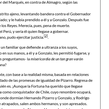
vor del Marqués, en contra de Almagro, según las
distrito ajeno, levantando bandera contra el Gobernador
do; y le había prendido a él y a Gonzalo. Después fue
e los Reyes. Merecía, pues, pena de muerte.
l Perú, y sería él quien llegase a gobernar.
[2]
, pudo ejercitar justicia.
.
 un familiar que defiende a ultranza a los suyos,
 en sus manos, a él y a Gonzalo, les permitió fugarse, y
os preguntamos- la
misericordia de un tan gran varón
ana?
nte, con base a la realidad misma, basada en relaciones
dado de las promesas de igualdad de Pizarro. Regresa de
uién es. ¡Aunque la Fortuna ha querido que llegase
iera como conquistador de Chile, cuyo renombre ocupará,
sa donde dormían Hernando Pizarro y Gonzalo, y Rodrigo
e atrapados, salen ambos hermanos, y son apresados.