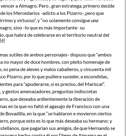
 vencer a Almagro. Pero , gran estratega, primero decide
l de los Mercedarios -adicto a los Pizarro-, pero que
rrimo y virtuoso”, y “no solamente consigue
una
magro, sino -lo que es más importante- su
o, que habrá de celebrarse en el territorio neutral del
[4]
ramas sutiles de ambos personajes- dispuso que “ambos
a no mayor de doce hombres, con pleito homenaje de
, so pena de aleves y malos caballeros, y cincuenta mil
co Pizarro, por lo que pudiera suceder, a escondidas,
ientes para “apoderarse, si es preciso, del Mariscal”.
s, y gestos amenazadores, preguntas indiscretas
zarro, que deseaba ardientemente la liberación de
mas en la que no faltó el agasajo de Francisco con una
de Bovadilla, en la que “se hablaron e movieron ciertos
zarro, porque esto es lo que más deseaba su hermano; y
castellanos, que pagarían sus amigos, de que Hernando se
l proceso hecho contra él por Diego de Almagro en el