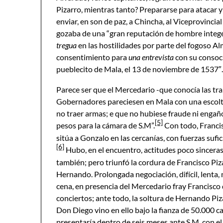
Pizarro, mientras tanto? Prepararse para atacar y
enviar, en son de paz, a Chincha, al Viceprovincia
gozaba de una “gran reputación de hombre integé
tregua
en las hostilidades por parte del fogoso Al
consentimiento para
una entrevista
con su consoci
pueblecito de Mala, el 13 de noviembre de 1537″.
Parece ser que el Mercedario -que conocía las t
Gobernadores pareciesen en Mala con una escolt
no traer armas; e que no hubiese fraude ni engaño
[5]
pesos para la cámara de S.M”.
Con todo, Francis
sitúa a Gonzalo en las cercanías, con fuerzas sufic
[6]
Hubo, en el encuentro, actitudes poco sincera
también; pero triunfó la cordura de Francisco Pi
Hernando. Prolongada negociación, difícil, lenta, 
cena, en presencia del Mercedario fray Francisco 
conciertos; ante todo, la soltura de Hernando Pi
Don Diego vino en ello bajo la fianza de 50.000 
presentaría dentro de seis meses ante S.M. con e