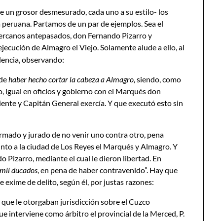
de un grosor desmesurado, cada uno a su estilo- los
a peruana. Partamos de un par de ejemplos. Sea el
 cercanos antepasados, don Fernando Pizarro y
y ejecución de Almagro el Viejo. Solamente alude a ello, al
olencia, observando:
 de
haber hecho cortar la cabeza a Almagro,
siendo, como
 igual en oficios y gobierno con el Marqués don
iente y Capitán General exercía. Y que executó esto sin
irmado y jurado de no venir uno contra otro, pena
unto a la ciudad de Los Reyes el Marqués y Almagro. Y
Pizarro, mediante el cual le dieron libertad. En
 mil ducados
, en pena de haber contravenido”. Hay que
e exime de delito, según él, por justas razones:
ue le otorgaban jurisdicción sobre el Cuzco
e interviene como árbitro el provincial de la Merced, P.