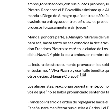
ambos gobernadores, con sus pilotos propios y u
Pizarro. Reconoce el P. Bovadilla asimismo que 
manda a Diego de Almagro que “dentro de 30 días,
e asimismo entregue, dentro de 6 días, los presos
procesos forzosamente, e sin jueces”.
Manda, por otra parte, a Almagro retirarse del vall
para acá, hasta tanto no sea conocida la declarac
don Francisco Pizarro se esté en la ciudad de Los R
dicha Nazca”. Y pide la paz a ambos, en nombre de
La lectura de este documento provoca en los solda
entusiasmo: “¡Viva Pizarro y ese fraile bendito qu
[10]
otros decían: ¡Hágase Obispo!”
Los almagristas, reaccionan opuestamente, como e
voz de que “no se había pronunciado sentencia tan
Francisco Pizarro da orden de replegarse hacia el
España, para manifestar sus quejas a Carlos I, e