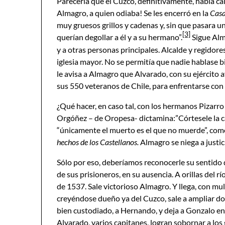
Parecería que el Cuzco, definitivamente, había c
Almagro, a quien odiaba! Se les encerró en la
Casa
muy gruesos grillos y cadenas y, sin que pasara u
[3]
querían degollar a él y a su hermano”.
Sigue Alma
y a otras personas principales. Alcalde y regidore
iglesia mayor. No se permitía que nadie hablase b
le avisa a Almagro que Alvarado, con su ejército a
sus 550 veteranos de Chile, para enfrentarse con
¿Qué hacer, en caso tal, con los hermanos Pizarr
Orgóñez – de Oropesa- dictamina:”Córtesele la ca
“únicamente el muerto es el que no muerde”, como 
hechos de los Castellanos.
Almagro se niega a justic
Sólo por eso, deberíamos reconocerle su sentido d
de sus prisioneros, en su ausencia. A orillas del 
de 1537. Sale victorioso Almagro. Y llega, con mul
creyéndose dueño ya del Cuzco, sale a ampliar domi
bien custodiado, a Hernando, y deja a Gonzalo e
Alvarado, varios capitanes, logran sobornar a los 