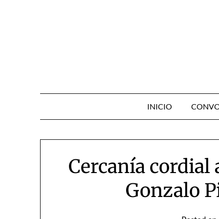
Skip
to
content
INICIO
CONVO
Cercanía cordial
Gonzalo Pi