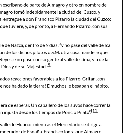
n escribano de parte de Almagro y otro en nombre de
Almagro tomó indebidamente la ciudad del Cuzco, y
 entregue a don Francisco Pizarro la ciudad del Cuzco;
 que tuviere, y, de pronto, a Hernando Pizarro, con sus
e de Nazca, dentro de 9 días, “y no pase del valle de Ica
ión de los dichos pilotos o S.M. otra cosa mande; e que
eyes, e no pase con su gente al valle de Lima, vía de la
[9]
 Dios y de su Majestad.
dos reacciones favorables a los Pizarro. Gritan, con
e nos ha dado la tierra! E muchos le besaban el hábito,
ra de esperar. Un caballero de los suyos hace correr la
[11]
 injusta desde los tiempos de Poncio Pilato”.
 valle de Huarco, mientras el Mercedario se dirige a
l Emperador de España. Francisco logra que Almagro