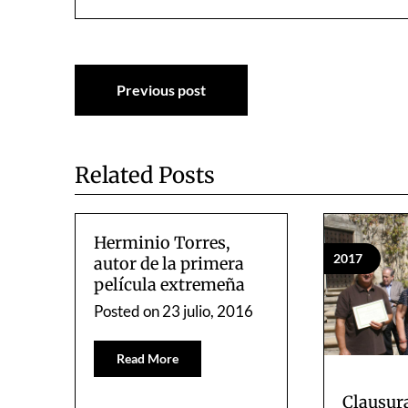
Navegación
Previous post
de
entradas
Related Posts
Herminio Torres,
2017
autor de la primera
película extremeña
Posted on
23 julio, 2016
Read More
Clausura