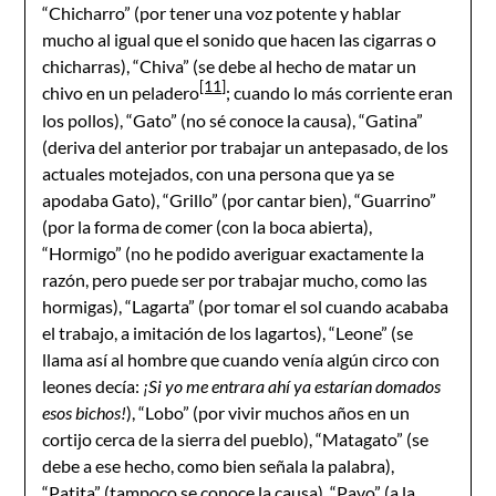
“Chicharro” (por tener una voz potente y hablar
mucho al igual que el sonido que hacen las cigarras o
chicharras), “Chiva” (se debe al hecho de matar un
[11]
chivo en un peladero
; cuando lo más corriente eran
los pollos), “Gato” (no sé conoce la causa), “Gatina”
(deriva del anterior por trabajar un antepasado, de los
actuales motejados, con una persona que ya se
apodaba Gato), “Grillo” (por cantar bien), “Guarrino”
(por la forma de comer (con la boca abierta),
“Hormigo” (no he podido averiguar exactamente la
razón, pero puede ser por trabajar mucho, como las
hormigas), “Lagarta” (por tomar el sol cuando acababa
el trabajo, a imitación de los lagartos), “Leone” (se
llama así al hombre que cuando venía algún circo con
leones decía:
¡Si yo me entrara ahí ya estarían domados
esos bichos!
), “Lobo” (por vivir muchos años en un
cortijo cerca de la sierra del pueblo), “Matagato” (se
debe a ese hecho, como bien señala la palabra),
“Patita” (tampoco se conoce la causa), “Pavo” (a la