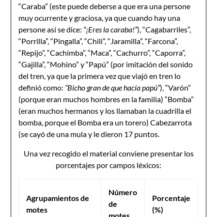
“Caraba” (este puede deberse a que era una persone
muy ocurrente y graciosa, ya que cuando hay una
persone así se dice:
“¡Eres la caraba!”
), “Cagabarriles”,
“Porrilla”, “Pingalla”, “Chili”, “Jaramilla”, “Farcona”,
“Repijo”, “Cachimba”, “Maca”, “Cachurro”, “Caporra”,
“Gajilla”, “Mohino” y “Papú” (por imitación del sonido
del tren, ya que la primera vez que viajó en tren lo
definió como:
“Bicho gran de que hacía papú”
), “Varón”
(porque eran muchos hombres en la familia) “Bomba”
(eran muchos hermanos y los llamaban la cuadrilla el
bomba, porque el Bomba era un torero) Cabezarrota
(se cayó de una mula y le dieron 17 puntos.
Una vez recogido el material conviene presentar los
porcentajes por campos léxicos:
Número
Agrupamientos de
Porcentaje
de
motes
(%)
motes