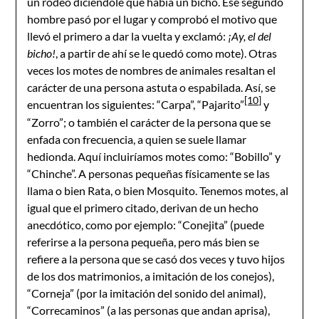
un rodeo diciéndole que había un bicho. Ese segundo
hombre pasó por el lugar y comprobó el motivo que
llevó el primero a dar la vuelta y exclamó:
¡Ay, el del
bicho!
, a partir de ahí se le quedó como mote). Otras
veces los motes de nombres de animales resaltan el
carácter de una persona astuta o espabilada. Así, se
[10]
encuentran los siguientes: “Carpa”, “Pajarito”
y
“Zorro”; o también el carácter de la persona que se
enfada con frecuencia, a quien se suele llamar
hedionda. Aquí incluiríamos motes como: “Bobillo” y
“Chinche”. A personas pequeñas físicamente se las
llama o bien Rata, o bien Mosquito. Tenemos motes, al
igual que el primero citado, derivan de un hecho
anecdótico, como por ejemplo: “Conejita” (puede
referirse a la persona pequeña, pero más bien se
refiere a la persona que se casó dos veces y tuvo hijos
de los dos matrimonios, a imitación de los conejos),
“Corneja” (por la imitación del sonido del animal),
“Correcaminos” (a las personas que andan aprisa),