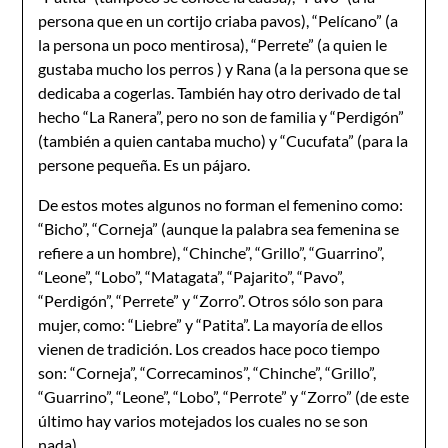
persona que en un cortijo criaba pavos), “Pelícano” (a
la persona un poco mentirosa), “Perrete” (a quien le
gustaba mucho los perros ) y Rana (a la persona que se
dedicaba a cogerlas. También hay otro derivado de tal
hecho “La Ranera”, pero no son de familia y “Perdigón”
(también a quien cantaba mucho) y “Cucufata” (para la
persone pequeña. Es un pájaro.
De estos motes algunos no forman el femenino como:
“Bicho”, “Corneja” (aunque la palabra sea femenina se
refiere a un hombre), “Chinche”, “Grillo”, “Guarrino”,
“Leone”, “Lobo”, “Matagata”, “Pajarito”, “Pavo”,
“Perdigón”, “Perrete” y “Zorro”. Otros sólo son para
mujer, como: “Liebre” y “Patita”. La mayoría de ellos
vienen de tradición. Los creados hace poco tiempo
son: “Corneja”, “Correcaminos”, “Chinche”, “Grillo”,
“Guarrino”, “Leone”, “Lobo”, “Perrote” y “Zorro” (de este
último hay varios motejados los cuales no se son
nada).