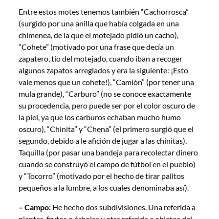
Entre estos motes tenemos también “Cachorrosca”
(surgido por una anilla que había colgada en una
chimenea, de la que el motejado pidió un cacho),
“Cohete” (motivado por una frase que decía un
zapatero, tío del motejado, cuando iban a recoger
algunos zapatos arreglados y era la siguiente: ¡Esto
vale menos que un cohete!), “Camión” (por tener una
mula grande), “Carburo” (no se conoce exactamente
su procedencia, pero puede ser por el color oscuro de
la piel, ya que los carburos echaban mucho humo
oscuro), “Chinita” y “Chena” (el primero surgió que el
segundo, debido a le afición de jugar a las chinitas),
Taquilla (por pasar una bandeja para recolectar dinero
cuando se construyó el campo de fútbol en el pueblo)
y “Tocorro” (motivado por el hecho de tirar palitos
pequeños a la lumbre, a los cuales denominaba así).
– Campo:
He hecho dos subdivisiones. Una referida a
plantas, frutos o árboles y otra referida a objetos del