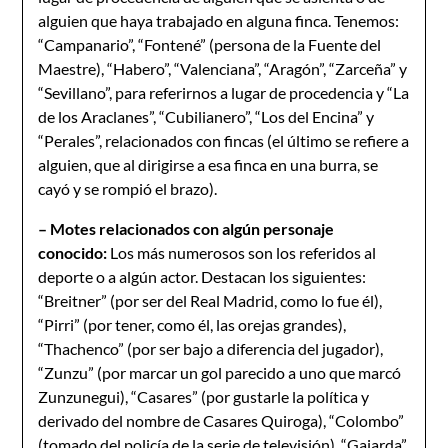
alguien que haya trabajado en alguna finca. Tenemos:
“Campanario”, “Fontené” (persona de la Fuente del
Maestre), “Habero”, “Valenciana”, “Aragón”, “Zarceña” y
“Sevillano”, para referirnos a lugar de procedencia y “La
de los Araclanes”, “Cubilianero”, “Los del Encina” y
“Perales”, relacionados con fincas (el último se refiere a
alguien, que al dirigirse a esa finca en una burra, se
cayó y se rompió el brazo).
– Motes relacionados con algún personaje
conocido:
Los más numerosos son los referidos al
deporte o a algún actor. Destacan los siguientes:
“Breitner” (por ser del Real Madrid, como lo fue él),
“Pirri” (por tener, como él, las orejas grandes),
“Thachenco” (por ser bajo a diferencia del jugador),
“Zunzu” (por marcar un gol parecido a uno que marcó
Zunzunegui), “Casares” (por gustarle la política y
derivado del nombre de Casares Quiroga), “Colombo”
(tomado del policía de la serie de televisión), “Gajarda”