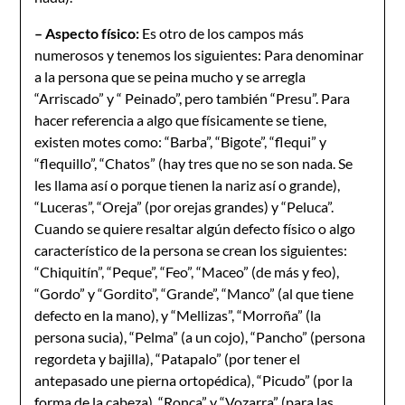
– Aspecto físico:
Es otro de los campos más
numerosos y tenemos los siguientes: Para denominar
a la persona que se peina mucho y se arregla
“Arriscado” y “ Peinado”, pero también “Presu”. Para
hacer referencia a algo que físicamente se tiene,
existen motes como: “Barba”, “Bigote”, “flequi” y
“flequillo”, “Chatos” (hay tres que no se son nada. Se
les llama así o porque tienen la nariz así o grande),
“Luceras”, “Oreja” (por orejas grandes) y “Peluca”.
Cuando se quiere resaltar algún defecto físico o algo
característico de la persona se crean los siguientes:
“Chiquitín”, “Peque”, “Feo”, “Maceo” (de más y feo),
“Gordo” y “Gordito”, “Grande”, “Manco” (al que tiene
defecto en la mano), y “Mellizas”, “Morroña” (la
persona sucia), “Pelma” (a un cojo), “Pancho” (persona
regordeta y bajilla), “Patapalo” (por tener el
antepasado une pierna ortopédica), “Picudo” (por la
forma de la cabeza), “Ronca” y “Vozarra” (para las