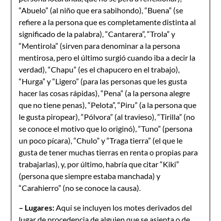
“Abuelo” (al niño que era sabihondo), “Buena” (se
refiere a la persona que es completamente distinta al
significado de la palabra), “Cantarera”, “Trola” y
“Mentirola” (sirven para denominar a la persona
mentirosa, pero el último surgió cuando iba a decir la
verdad), “Chapu” (es el chapucero en el trabajo),
“Hurga” y “Ligero” (para las personas que les gusta
hacer las cosas rápidas), “Pena” (a la persona alegre
que no tiene penas), “Pelota”, “Piru” (a la persona que
le gusta piropear), “Pólvora” (al travieso), “Tirilla” (no
se conoce el motivo que lo originó), “Tuno” (persona
un poco pícara), “Chulo” y “Traga tierra” (el que le
gusta de tener muchas tierras en renta o propias para
trabajarlas), y, por último, habría que citar “Kiki”
(persona que siempre estaba manchada) y
“Carahierro” (no se conoce la causa).
– Lugares:
Aquí se incluyen los motes derivados del
lugar de procedencia de alguien que se asienta o de