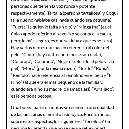
personas que tienen la voz ronca y potente
respectivamente), Tartalla (persona tartallosa) y Coqui
(a la que no hablaba casi nada cuando era pequeña),
“Tuerta” (a quien le falta un ojo) y “Minga fría” (es el
único apodo referido al sexo. No se conoce la causa,
pero, lo más seguro, es que se deba a que es soltero).
Hay varios motes que hacen referencia al color del
pelo: “Cano” (hay cuatro, pero no se son nada),
“Colorara”, “Colorado”, “Negro” (referido al pelo y a la
piel), “Moro” (por la misma razón), “Tordo”, “Rubia”.
“Remolo”, hace referencia al remolino en el pelo y “El
Niño” (al que era el más pequeño de la familia y,
cuando era niño su madre lo llamaba así). “Arrallado”,
es le persona pecosa.
Una buena parte de motas se refieren a una
cualidad
de las personas
o moral o fisiológica. Encontramos,
sobre estos aspectos, los siguientes: “Torreloca” (la
persona locaranda, que no se pera a reflexionar),