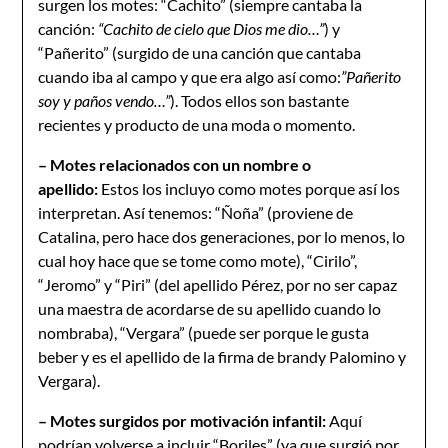
surgen los motes: “Cachito” (siempre cantaba la
canción:
“Cachito de cielo que Dios me dio…”
) y
“Pañerito” (surgido de una canción que cantaba
cuando iba al campo y que era algo así como:
”Pañerito
soy y paños vendo…”
). Todos ellos son bastante
recientes y producto de una moda o momento.
– Motes relacionados con un nombre o
apellido:
Estos los incluyo como motes porque así los
interpretan. Así tenemos: “Ñoña” (proviene de
Catalina, pero hace dos generaciones, por lo menos, lo
cual hoy hace que se tome como mote), “Cirilo”,
“Jeromo” y “Piri” (del apellido Pérez, por no ser capaz
una maestra de acordarse de su apellido cuando lo
nombraba), “Vergara” (puede ser porque le gusta
beber y es el apellido de la firma de brandy Palomino y
Vergara).
– Motes surgidos por motivación infantil:
Aquí
podrían volverse a incluir “Boriles” (ya que surgió por