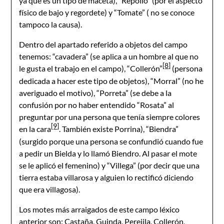
ya que es un tipo de maceta), “Repollo” (por el aspecto
físico de bajo y regordete) y “Tomate” ( no se conoce
tampoco la causa).
Dentro del apartado referido a objetos del campo
tenemos: “cavadera” (se aplica a un hombre al que no
[8]
le gusta el trabajo en el campo), “Collerón”
(persona
dedicada a hacer este tipo de objetos), “Morral” (no he
averiguado el motivo), “Porreta” (se debe a la
confusión por no haber entendido “Rosata” al
preguntar por una persona que tenía siempre colores
[9]
en la cara
. También existe Porrina), “Biendra”
(surgido porque una persona se confundió cuando fue
a pedir un Bielda y lo llamó Biendro. Al pasar el mote
se le aplicó el femenino) y “Villega” (por decir que una
tierra estaba villarosa y alguien lo rectificó diciendo
que era villagosa).
Los motes más arraigados de este campo léxico
anterior son: Castaña, Guinda, Perejila, Collerón,