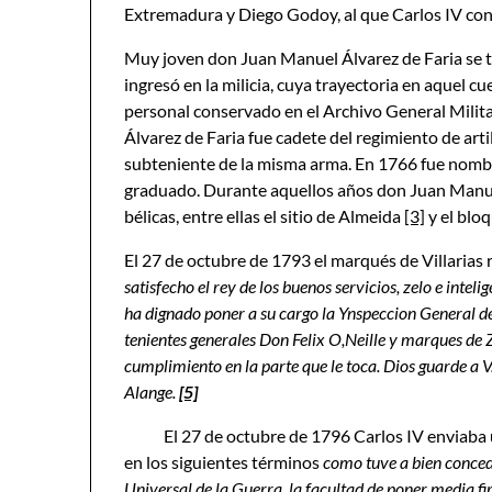
Extremadura y Diego Godoy, al que Carlos IV con
Muy joven don Juan Manuel Álvarez de Faria se tra
ingresó en la milicia, cuya trayectoria en aquel
personal conservado en el Archivo General Milita
Álvarez de Faria fue cadete del regimiento de arti
subteniente de la misma arma. En 1766 fue nombr
graduado. Durante aquellos años don Juan Manuel
bélicas, entre ellas el sitio de Almeida
[3]
y el bloq
El 27 de octubre de 1793 el marqués de Villarias
satisfecho el rey de los buenos servicios, zelo e int
ha dignado poner a su cargo la Ynspeccion General de
tenientes generales Don Felix O,Neille y marques de Za
cumplimiento en la parte que le toca. Dios guarde a
Alange.
[5]
El 27 de octubre de 1796 Carlos IV enviaba
en los siguientes términos
como tuve a bien conced
Universal de la Guerra, la facultad de poner media f