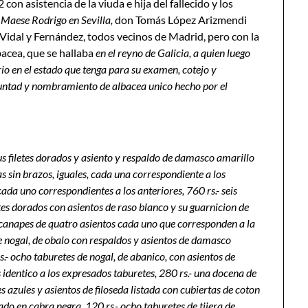
con asistencia de la viuda e hija del fallecido y los
e Maese Rodrigo en Sevilla,
don Tomás López Arizmendi
Vidal y Fernández, todos vecinos de Madrid, pero con la
acea, que se hallaba
en el reyno de Galicia, a quien luego
io en el estado que tenga para su examen, cotejo y
untad y nombramiento de albacea unico hecho por el
us filetes dorados y asiento y respaldo de damasco amarillo
as sin brazos, iguales, cada una correspondiente a los
ada uno correspondientes a los anteriores, 760 rs.- seis
tes dorados con asientos de raso blanco y su guarnicion de
s canapes de quatro asientos cada uno que corresponden a la
, de nogal, de obalo con respaldos y asientos de damasco
rs.- ocho taburetes de nogal, de abanico, con asientos de
s identico a los expresados taburetes, 280 rs.- una docena de
s azules y asientos de filoseda listada con cubiertas de coton
rado en cabra negra, 120 rs.- ocho taburetes de tijera de