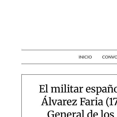
Skip
to
content
INICIO
CONVO
El militar espa
Álvarez Faria (1
General de los 