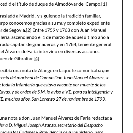
cedió el título de duque de Almodóvar del Campo.
[1]
sladó a Madrid , y siguiendo la tradición familiar,
 cuerpo conocemos gracias a su muy completo expediente
r de Segovia.
[2]
Entre 1759 y 1763 don Juan Manuel
llería, ascendiendo el 1 de marzo de aquel último año a
ado capitán de granaderos y en 1784, teniente general
 Álvarez de Faria intervino en diversas acciones
ueo de Gibraltar.
[4]
 recibía una nota de Alange en la que le comunicaba
que
eligencia del mariscal de Campo Don Juan Manuel Alvarez, se
 toda la Infantería que estava vacante por muerte de los
yas, y de orden de S.M. lo aviso a V.E. para su inteligencia y
 V.E. muchos años. San Lorenzo 27 de noviembre de 1793.
 una nota a don Juan Manuel Álvarez de Faria redactada
er a D. Miguel Joseph Azanza, secretario del Despacho
irma en las Ordenes y Providencia de su ministerio, para