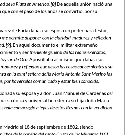
dad de la Plata en America.
[8]
De aquella unión nació una
 que con el paso de los años se convirtió, por su
arez de Faria daba a su esposa un poder para testar,
 me permite disponer con la claridad, madurez y reflexion
ad.
[9]
.
En aquel documento el militar extremeño
acimiento y ser
theniente general de los reales exercitos,
l Toyson de Oro.
Apostillaba asimismo que daba a su
 madurez y reflexion que desea las cosas concernientes a su
ianza en la exmª señora doña Maria Antonia Sanz Merino las
te, por haverselas comunicado y estar bien conocida.
cionada su esposa y a don Juan Manuel de Cárdenas
del
 por su única y universal heredera a su hija doña María
os haia con arreglo a leyes de estos Reynos con la vendicion
en Madrid el 18 de septiembre de 1802, siendo
 nichos de la bobeda del santo Cristo de los Milagros.
[10]