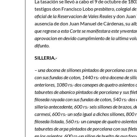
La tasación se llevó a cabo el 9 de octubre de 1802 
testigos don Francisco Lobo
presbitero, colegial d
oficial de la Reservacion de Vales Reales
y don Juan 
ausencia de don Juan Manuel de Cárdenas, su alb
que regrese a esta Corte se manifestara este ynventar
aprovacion en devido cumplimiento de la ultima vol
difunto.
SILLERIA.-
– una docena de sillones pintados de porcelana con s
con sus fundas de coton, 1440 rs.- otra docena de sill
anteriores, 1080 rs.- dos canapes de quatro asientos c
taburetes de abanico pintados de porcelana y sus file
filoseda rayada con sus fundas de coton, 540 rs.- do
silleria antecedente, 600 rs.- seis sillones de brazos
carmesí, 600 rs.- un sofa igual a dichos sillones, 800 
filoseda listada, 560 rs.- un canape de quatro asiento
taburetes de arpa pintados de porcelana con sus filete
en los asientos, 600 rs.-un sillon de buelta de aya for