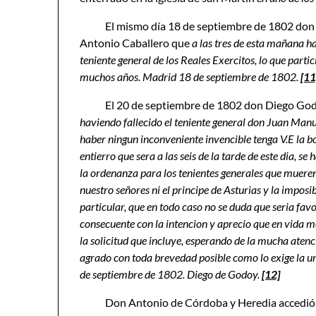
El mismo día 18 de septiembre de 1802 do
Antonio Caballero que
a las tres de esta mañana h
teniente general de los Reales Exercitos, lo que partici
muchos años. Madrid 18 de septiembre de 1802.
[11
El 20 de septiembre de 1802 don Diego Go
haviendo fallecido el teniente general don Juan Manuel
haber ningun inconveniente invencible tenga V.E la b
entierro que sera a las seis de la tarde de este dia, s
la ordenanza para los tenientes generales que mueren 
nuestro señores ni el principe de A
sturias y la imposi
particular, que en todo caso no se duda que seria favor
consecuente con la intencion y aprecio que en vida me
la solicitud que incluye, esperando de la mucha atenc
agrado con toda brevedad posible como lo exige la ur
de septiembre de 1802. Diego de Godoy.
[12]
Don Antonio de Córdoba y Heredia accedió a