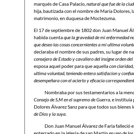
marqués de Casa Palacio,
natural que fue de la ciu
hija, bautizada con el nombre de María Dolores, la
matrimonio, en duquesa de Moctezuma.
El 17 de septiembre de 1802 don Juan Manuel Álv
habida cuenta
que la gravedad de mi enfermedad no
que deseo las cosas concernientes a mi ultima volunt
declaraba el nombre de sus padres, su lugar de n
consejero de Estado y cavallero del insigne orden de
esposa aquel poder para que aquella
con claridad,
ultima voluntad, teniendo entera satisfacion y conf
desempeñara con el acierto y eficacia correspondien
Nombraba por sus testamentarios a la men
Consejo de S,M en el supremo de Guerra,
e instituía
Dolores Álvarez Sanz para que todos sus bienes
l
de Dios y la suya.
Don Juan Manuel Álvarez de Faria falleció 
enterrado en la iglesia de san Martín
en uno de los