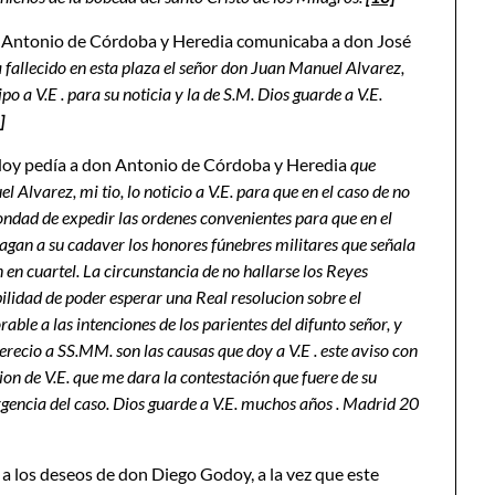
n Antonio de Córdoba y Heredia comunicaba a don José
a fallecido en esta plaza el señor don Juan Manuel Alvarez,
po a V.E . para su noticia y la de S.M. Dios guarde a V.E.
]
doy pedía a don Antonio de Córdoba y Heredia
que
 Alvarez, mi tio, lo noticio a V.E. para que en el caso de no
ondad de expedir las ordenes convenientes para que en el
e hagan a su cadaver los honores fúnebres militares que señala
en cuartel. La circunstancia de no hallarse los Reyes
bilidad de poder esperar una Real resolucion sobre el
able a las intenciones de los parientes del difunto señor, y
recio a SS.MM. son las causas que doy a V.E . este aviso con
ion de V.E. que me dara la contestación que fuere de su
gencia del caso. Dios guarde a V.E. muchos años . Madrid 20
 los deseos de don Diego Godoy, a la vez que este