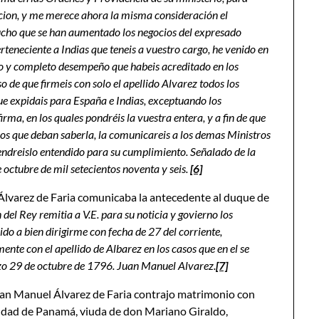
icion, y me merece ahora la misma consideración el
mucho que se han aumentado los negocios del expresado
rteneciente a Indias que teneis a vuestro cargo, he venido en
elo y completo desempeño que habeis acreditado en los
o de que firmeis con solo el apellido Alvarez todos los
ue expidais para España e Indias, exceptuando los
, en los quales pondréis la vuestra entera, y a fin de que
 los que deban saberla, la comunicareis a los demas Ministros
Tendreislo entendido para su cumplimiento. Señalado de la
 octubre de mil setecientos noventa y seis.
[6]
Álvarez de Faria comunicaba la antecedente al duque de
 del Rey remitia a V.E. para su noticia y govierno los
do a bien dirigirme con fecha de 27 del corriente,
te con el apellido de Albarez en los casos que en el se
zo 29 de octubre de 1796. Juan Manuel Alvarez.
[7]
Juan Manuel Álvarez de Faria contrajo matrimonio con
udad de Panamá, viuda de don Mariano Giraldo,