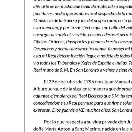
aliviarle en lo mucho que tenia de material su exped
facilitaros medio que os abrevie el despacho de lo 
Ministerio de la Guerra y los del propio ramo en lo pe
esta atencion, y por lo satisfecho que me hallo del z
encargos de mi Real servicio, en concederos el permis
Oficios, Ordenes, Pasaportes y demas de esta clase q
Despachos y demas documentos donde Yo ponga mi firma
esta mi Real determinación llegue a noticia de todos
y a todos los Tribunales y Xefes de España e Indias. 
Real mano de S. M. En San Lorenzo a veinte y siete de
El 29 de octubre de 1796 don Juan Manuel 
Alburquerque de la siguiente manera
que de orden
adjuntos ejemplares del Real Decreto que S.M. ha teni
concediendome su Real permiso para que firme solamen
expresan. Dios guarde a V.E muchos años. San Loren
Por lo que respecta a su vida privada don 
doña María Antonia Sanz Merino, nacida en la ci