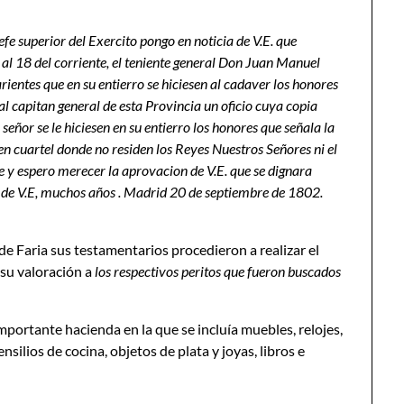
e superior del Exercito pongo en noticia de V.E. que
7 al 18 del corriente, el teniente general Don Juan Manuel
rientes que en su entierro se hiciesen al cadaver los honores
al capitan general de esta Provincia un oficio cuya copia
 señor se le hiciesen en su entierro los honores que señala la
n cuartel donde no residen los Reyes Nuestros Señores ni el
se y espero merecer la aprovacion de V.E. que se dignara
a de V.E, muchos años . Madrid 20 de septiembre de 1802.
e Faria sus testamentarios procedieron a realizar el
 su valoración a
los respectivos peritos que fueron buscados
mportante hacienda en la que se incluía muebles, relojes,
silios de cocina, objetos de plata y joyas, libros e