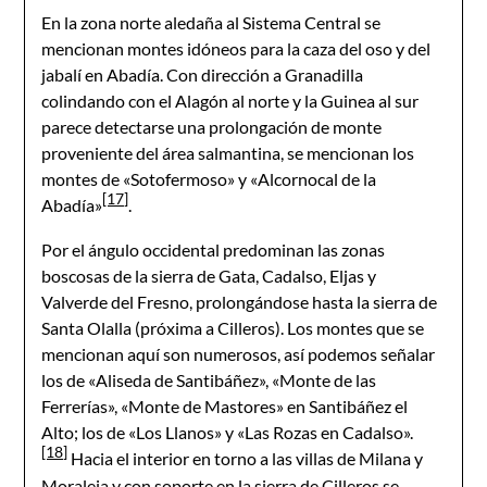
En la zona norte aledaña al Sistema Central se
mencionan montes idóneos para la caza del oso y del
jabalí en Abadía. Con dirección a Granadilla
colindando con el Alagón al norte y la Guinea al sur
parece detectarse una prolongación de monte
proveniente del área salmantina, se mencionan los
montes de «Sotofermoso» y «Alcornocal de la
[17]
Abadía»
.
Por el ángulo occidental predominan las zonas
boscosas de la sierra de Gata, Cadalso, Eljas y
Valverde del Fresno, prolongándose hasta la sierra de
Santa Olalla (próxima a Cilleros). Los montes que se
mencionan aquí son numerosos, así podemos señalar
los de «Aliseda de Santibáñez», «Monte de las
Ferrerías», «Monte de Mastores» en Santibáñez el
Alto; los de «Los Llanos» y «Las Rozas en Cadalso».
[18]
Hacia el interior en torno a las villas de Milana y
Moraleja y con soporte en la sierra de Cilleros se