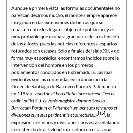
Aunque a primera vista las fórmulas documentales no
parezcan decirnos mucho, el monte siempre aparece
integrado en las extensiones de tierras que se
reparten entre los lugares objeto de población, y es
muy probable que ocupara gran parte de la extensión
de los alfoces, pues las noticias referentes a espacios
roturados son escasas. Sólo a finales del siglo XII, y de
forma muy esporádica, encontramos indicios sobre la
intervención del hombre en los primeros
poblamientos conocidos en Extremadura. Las más
evidentes son las contenidas en la donación a la
Orden de Santiago de Barrueco Pardo y Palombeiro
en 1195:
«…quod do et hereditatio iure concedo Deo et
ordini milici S. J. et vobis magistro dommo Sancio…
Barrocum Pardum et Palumbeirum per suos terminos et
[15]
divisiones cum suis pertinentiis et directuris…»
, la
expresión «términos y divisiones» nos está señalando
la existencia de actividad roturadora en esta zona.