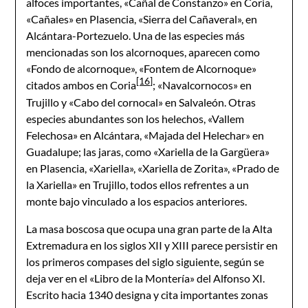
alfoces importantes, «Cañal de Constanzo» en Coria,
«Cañales» en Plasencia, «Sierra del Cañaveral», en
Alcántara-Portezuelo. Una de las especies más
mencionadas son los alcornoques, aparecen como
«Fondo de alcornoque», «Fontem de Alcornoque»
[16]
citados ambos en Coria
; «Navalcornocos» en
Trujillo y «Cabo del cornocal» en Salvaleón. Otras
especies abundantes son los helechos, «Vallem
Felechosa» en Alcántara, «Majada del Helechar» en
Guadalupe; las jaras, como «Xariella de la Gargüera»
en Plasencia, «Xariella», «Xariella de Zorita», «Prado de
la Xariella» en Trujillo, todos ellos refrentes a un
monte bajo vinculado a los espacios anteriores.
La masa boscosa que ocupa una gran parte de la Alta
Extremadura en los siglos XII y XIII parece persistir en
los primeros compases del siglo siguiente, según se
deja ver en el «Libro de la Montería» del Alfonso XI.
Escrito hacia 1340 designa y cita importantes zonas