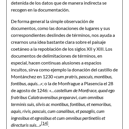
detenida de los datos que de manera indirecta se
recogen en la documentación.
De forma general la simple observación de
documentos, como las donaciones de lugares y sus
correspondientes deslindes de términos, nos ayuda a
crearnos una idea bastante clara sobre el paisaje
coetáneo a la repoblación de los siglos XII y XIII. Los
documentos de delimitaciones de términos, en
especial, hacen continuas alusiones a espacios
incultos, sirva como ejemplo la donación del castillo de
Montánchez en 1230
«cum pratris, pascuis, montibus,
fontibus, aquis…»
; o la de Monfrague a Plasencia el 28
de agosto de 1246:
«…castellum de Monfrace, quod ego
fratribus Calatravensibus preparavi, cum omnibus
terminis suis, silvis ac montibus, fontibus, et nemoribus,
aquis, rivis, pascuis, cum canalibus, et pasagiis, cum
ingresibus et egresibus et cum omnibus pertinetiis et
[14]
directuris suis…»
.