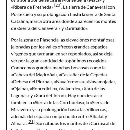
[20]
«Ribera de Fresneda»
. La sierra de Cañaveral con
Portezuelo y su prolongación hasta la sierra de Santa
Catalina, marca otra área donde aparecen los montes
de «Sierra del Cañaveral» y «Grimaldo».
Por la zona de Plasencia las elevaciones montañosas
jalonadas por los valles ofrecen grandes espacios
vírgenes que tardarán en ser repoblados, así se deja
ver por la gran cantidad de topónimos recogidos.
Conocemos grandes manchas boscosas como la
«Cabeza del Madroñal», «Castañar de la Cepeda»,
«Dehesa del Piornal», «Navafermosa», «Navamojada»,
«Ojalba», «Robrediello», «Valverde», «Xara de las
Lagunas» y «Xara del Torno». Hay que destacar
también la «Sierra de las Corchuelas», la «Sierra de
Miravete» y su prolongación hasta las Villuercas,
además del espacio comprendido entre Albalat y
[21]
Almaraz
. Son citados los montes de «Carrascal de