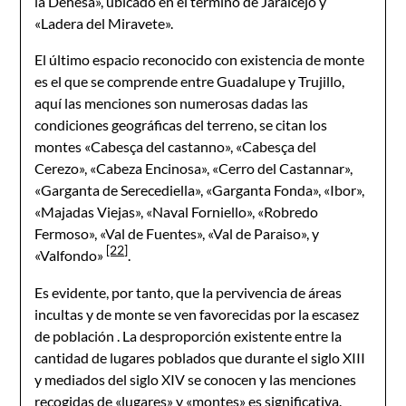
la Dehesa», ubicado en el término de Jaraicejo y
«Ladera del Miravete».
El último espacio reconocido con existencia de monte
es el que se comprende entre Guadalupe y Trujillo,
aquí las menciones son numerosas dadas las
condiciones geográficas del terreno, se citan los
montes «Cabesça del castanno», «Cabesça del
Cerezo», «Cabeza Encinosa», «Cerro del Castannar»,
«Garganta de Serecediella», «Garganta Fonda», «Ibor»,
«Majadas Viejas», «Naval Forniello», «Robredo
Fermoso», «Val de Fuentes», «Val de Paraiso», y
[22]
«Valfondo»
.
Es evidente, por tanto, que la pervivencia de áreas
incultas y de monte se ven favorecidas por la escasez
de población . La desproporción existente entre la
cantidad de lugares poblados que durante el siglo XIII
y mediados del siglo XIV se conocen y las menciones
recogidas de «lugares» y «montes» es significativa.