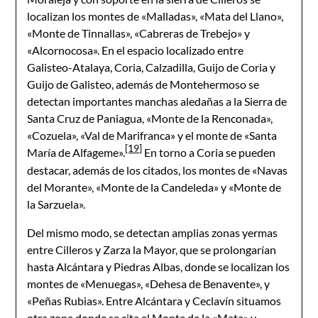
localizan los montes de «Malladas», «Mata del Llano»,
«Monte de Tinnallas», «Cabreras de Trebejo» y
«Alcornocosa». En el espacio localizado entre
Galisteo-Atalaya, Coria, Calzadilla, Guijo de Coria y
Guijo de Galisteo, además de Montehermoso se
detectan importantes manchas aledañas a la Sierra de
Santa Cruz de Paniagua, «Monte de la Renconada»,
«Cozuela», «Val de Marifranca» y el monte de «Santa
[19]
María de Alfageme».
En torno a Coria se pueden
destacar, además de los citados, los montes de «Navas
del Morante», «Monte de la Candeleda» y «Monte de
la Sarzuela».
Del mismo modo, se detectan amplias zonas yermas
entre Cilleros y Zarza la Mayor, que se prolongarían
hasta Alcántara y Piedras Albas, donde se localizan los
montes de «Menuegas», «Dehesa de Benavente», y
«Peñas Rubias». Entre Alcántara y Ceclavín situamos
otra zona donde se cita el Monte de la «Mata» y