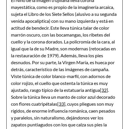
El Niño de la imagen trujillana lleva corona
mayestática, como es propio de la imaginería arcaica,
sujeta el Libro de los Siete Sellos (alusivo a su segunda
venida apocalíptica) con su mano izquierda y está en
actitud de bendecir. Este lleva túnica talar de color
marrón oscuro, con las bocamangas, los ribetes del
cuello y la corona dorados. La policromía de la cara, al
igual que la de su Madre, son modernas (retocadas en
la restauración de 1979). Además, lleva los pies
desnudos. Por su parte, la Virgen María, es hueca por
detrás, característico de las imágenes de campaña.
Viste túnica de color blanco-marfil, con adornos de
color rojizo, el cuello que ostenta la túnica es muy
ajustado, rasgo típico de la estatuaria antigua
[32]
.
Sobre la túnica lleva un manto de color azul decorado
con flores cuatripétalas
[33]
, cuyos pliegues son muy
rígidos, de enorme influencia románica, caen pesados
y paralelos, sin naturalismo, dejándonos ver los
zapatos puntiagudos con los que calza sus pies la