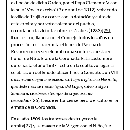
extinción de dicha Orden, por el Papa Clemente V con
la bula “Vox in excelso” (3 de abril de 1312), volviendo
la villa de Trujillo a correr con la dotación y culto de
esta ermita y por voto solemne del pueblo,
recordando la victoria sobre los árabes (1233)
[25]
,
iban los trujillanos con el Concejo todos los años en
procesión a dicha ermita el lunes de Pascua de
Resurrección y se celebraba una suntuosa fiesta en
honor de Ntra. Sra. de la Coronada. Esta costumbre
duró hasta el año 1687, fecha en la cual tuvo lugar la
celebración del Sínodo placentino, la Constitución VIII
dice:
«Que ninguna procesión se haga à iglesia, ò Hermita,
que diste mas de media legua del Lugar, salvo à algun
Santuario celebre en tiempo de urgentissima
necesidad
«
[26]
. Desde entonces se perdió el culto en la
ermita de la Coronada.
En el año 1809, los franceses destruyeron la
ermita
[27]
y la imagen de la Virgen con el Niño, fue