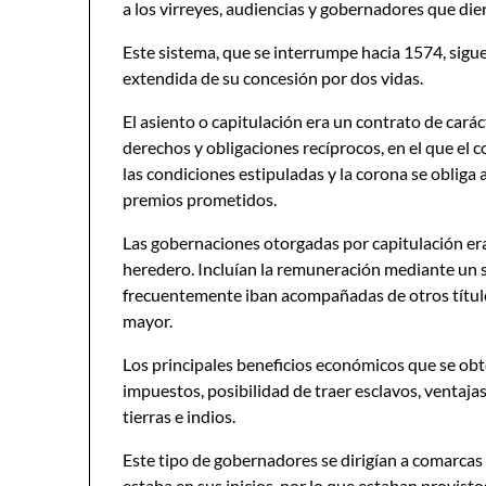
a los virreyes, audiencias y gobernadores que die
Este sistema, que se interrumpe hacia 1574, sigue
extendida de su concesión por dos vidas.
El asiento o capitulación era un contrato de carác
derechos y obligaciones recíprocos, en el que el 
las condiciones estipuladas y la corona se obliga a
premios prometidos.
Las gobernaciones otorgadas por capitulación er
heredero. Incluían la remuneración mediante un su
frecuentemente iban acompañadas de otros títulos
mayor.
Los principales beneficios económicos que se obt
impuestos, posibilidad de traer esclavos, ventajas
tierras e indios.
Este tipo de gobernadores se dirigían a comarca
estaba en sus inicios, por lo que estaban provisto