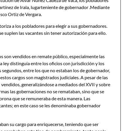
titución de Alvar Núñez Cabeza de Vaca, los pobladores
tínez de Irala, lugarteniente de gobernador .Mediante
sco Ortiz de Vergara.
toriza a los pobladores para elegir a sus gobernadores.
 suplen las vacantes sin tener autorización para ello.
cos son vendidos en remate público, especialmente las
 ley distinguía entre los oficios con jurisdicción y los
os segundos, entre los que no estaban los de gobernador,
estos cargos son magistrados judiciales. A pesar de las
n vendidos, generalizándose a mediados del XVII y sobre
formas las gobernaciones no se remataban, sino que se
 corona que se remuneraba de esta manera. Las
cantes; en este caso se les denominaba gobernador
aban su cargo para enriquecerse, teniendo que ser