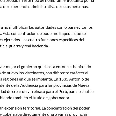
 no aprobaban este tipo de nombramiento, tanto por la
ta de experiencia administrativa de estas personas.
ra no multiplicar las autoridades como para evitar los
as. Esta concentración de poder no impedía que se
s ejercidos. Las cuatro funciones específicas del
icia, guerra y real hacienda.
zar mejor el gobierno que hasta entonces había sido
de nuevo los virreinatos, con diferente carácter al
 las regiones en que se implanta. En 1535 Antonio de
ente de la Audiencia para las provincias de Nueva
ad de crear un virreinato para el Perú, para lo cual se
biendo también el título de gobernador.
an extensión territorial. La concentración del poder
ey gobernaba directamente una o varias provincias,