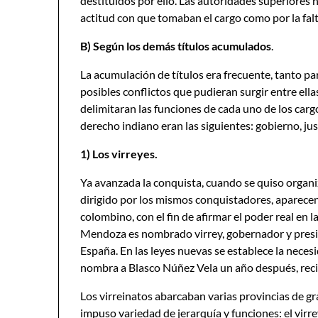
destituidos por ello. Las autoridades superiores
actitud con que tomaban el cargo como por la fal
B) Según los demás títulos acumulados
.
La acumulación de títulos era frecuente, tanto pa
posibles conflictos que pudieran surgir entre ell
delimitaran las funciones de cada uno de los cargo
derecho indiano eran las siguientes: gobierno, just
1) Los virreyes.
Ya avanzada la conquista, cuando se quiso organi
dirigido por los mismos conquistadores, aparecen 
colombino, con el fin de afirmar el poder real en
Mendoza es nombrado virrey, gobernador y presid
España. En las leyes nuevas se establece la necesid
nombra a Blasco Núñez Vela un año después, reci
Los virreinatos abarcaban varias provincias de gr
impuso variedad de jerarquía y funciones: el virr