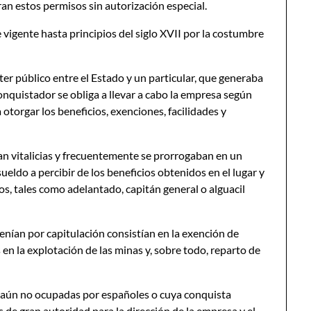
ran estos permisos sin autorización especial.
 vigente hasta principios del siglo XVII por la costumbre
ter público entre el Estado y un particular, que generaba
conquistador se obliga a llevar a cabo la empresa según
 otorgar los beneficios, exenciones, facilidades y
an vitalicias y frecuentemente se prorrogaban en un
eldo a percibir de los beneficios obtenidos en el lugar y
, tales como adelantado, capitán general o alguacil
enían por capitulación consistían en la exención de
 en la explotación de las minas y, sobre todo, reparto de
s aún no ocupadas por españoles o cuya conquista
s de gran autoridad para la dirección de la empresa y el