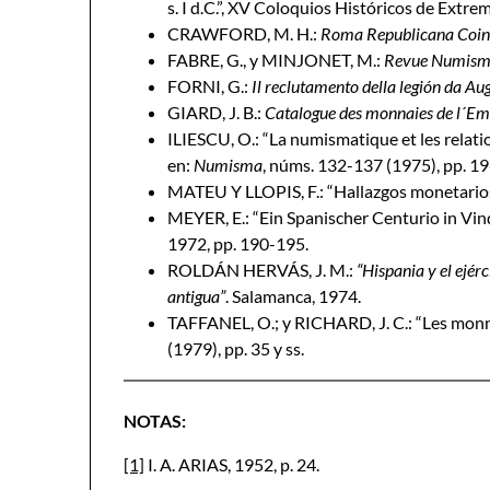
s. I d.C.”, XV Coloquios Históricos de Extre
CRAWFORD, M. H.:
Roma Republicana Coin
FABRE, G., y MINJONET, M.:
Revue Numism
FORNI, G.:
Il reclutamento della legión da Au
GIARD, J. B.:
Catalogue des monnaies de l´E
ILIESCU, O.: “La numismatique et les relati
en:
Numisma
, núms. 132-137 (1975), pp. 19
MATEU Y LLOPIS, F.: “Hallazgos monetarios
MEYER, E.: “Ein Spanischer Centurio in Vin
1972, pp. 190-195.
ROLDÁN HERVÁS, J. M.:
“Hispania y el ejér
antigua”
. Salamanca, 1974.
TAFFANEL, O.; y RICHARD, J. C.: “Les mon
(1979), pp. 35 y ss.
NOTAS:
[1]
I. A. ARIAS, 1952, p. 24.