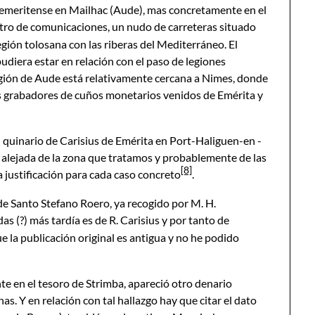
emeritense en Mailhac (Aude), mas concretamente en el
entro de comunicaciones, un nudo de carreteras situado
egión tolosana con las riberas del Mediterráneo. El
udiera estar en relación con el paso de legiones
región de Aude está relativamente cercana a Nimes, donde
s grabadores de cuños monetarios venidos de Emérita y
quinario de Carisius de Emérita en Port-Haliguen-en -
alejada de la zona que tratamos y probablemente de las
[8]
justificación para cada caso concreto
.
 de Santo Stefano Roero, ya recogido por M. H.
s (?) más tardía es de R. Carisius y por tanto de
 la publicación original es antigua y no he podido
e en el tesoro de Strimba, apareció otro denario
. Y en relación con tal hallazgo hay que citar el dato