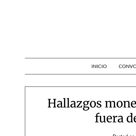
Skip
to
content
INICIO
CONVO
Hallazgos mone
fuera d