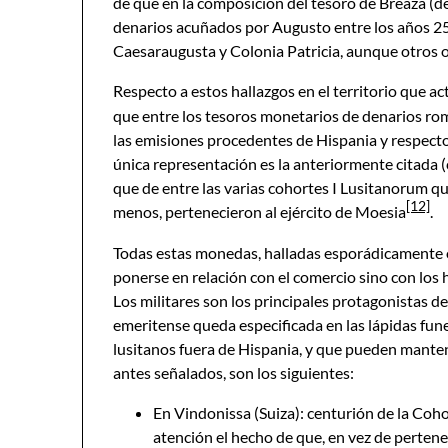
de que en la composición del tesoro de Breaza (de
denarios acuñados por Augusto entre los años 25
Caesaraugusta y Colonia Patricia, aunque otros 
Respecto a estos hallazgos en el territorio que 
que entre los tesoros monetarios de denarios rom
las emisiones procedentes de Hispania y respect
única representación es la anteriormente citada 
que de entre las varias cohortes I Lusitanorum q
[12]
menos, pertenecieron al ejército de Moesia
.
Todas estas monedas, halladas esporádicamente o
ponerse en relación con el comercio sino con los
Los militares son los principales protagonistas d
emeritense queda especificada en las lápidas fune
lusitanos fuera de Hispania, y que pueden manten
antes señalados, son los siguientes:
En Vindonissa (Suiza): centurión de la Coho
atención el hecho de que, en vez de perten