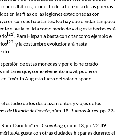
ados itálicos, producto de la herencia de las guerras
dos en las filas de las legiones estacionadas con
buyeron con sus habitantes. No hay que olvidar tampoco
mente elige la milicia como modo de vida; este hecho está
[21]
erio
. Para Hispania basta con citar como ejemplo el
[22]
rios
y la costumbre evolucionará hasta
ento.
 dispersión de estas monedas y por ello he creído
os militares que, como elemento móvil, pudieron
 en Emérita Augusta fuera del solar hispano.
 el estudio de los desplazamientos y viajes de los
os de Historia de España
, núm. 18. Buenos Aires, pp. 22-
l Rhin-Danubio”, en:
Conimbriga
, núm. 13, pp. 22-49.
rita Augusta con otras ciudades hispanas durante el