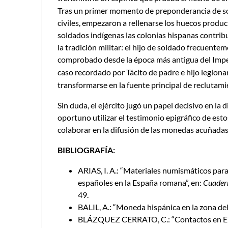
Tras un primer momento de preponderancia de sold
civiles, empezaron a rellenarse los huecos produci
soldados indígenas las colonias hispanas contri
la tradición militar: el hijo de soldado frecuente
comprobado desde la época más antigua del Imp
caso recordado por Tácito de padre e hijo legiona
transformarse en la fuente principal de reclutami
Sin duda, el ejército jugó un papel decisivo en la
oportuno utilizar el testimonio epigráfico de est
colaborar en la difusión de las monedas acuñadas
BIBLIOGRAFÍA:
ARIAS, I. A.: “Materiales numismáticos para
españoles en la España romana”, en:
Cuadern
49.
BALIL, A.: “Moneda hispánica en la zona de
BLÁZQUEZ CERRATO, C.: “Contactos en Emé