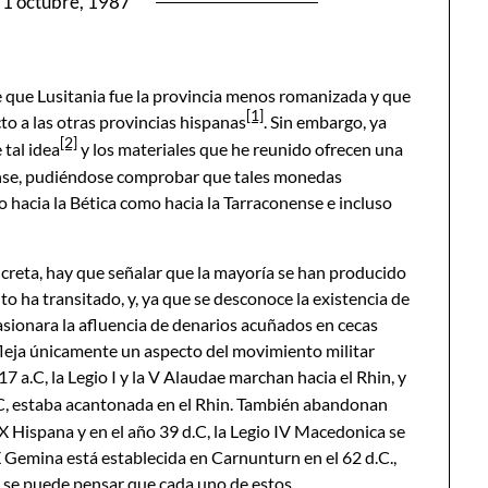
1 octubre, 1987
e que Lusitania fue la provincia menos romanizada y que
[1]
to a las otras provincias hispanas
. Sin embargo, ya
[2]
 tal idea
y los materiales que he reunido ofrecen una
tense, pudiéndose comprobar que tales monedas
 hacia la Bética como hacia la Tarraconense e incluso
ncreta, hay que señalar que la mayoría se han producido
to ha transitado, y, ya que se desconoce la existencia de
sionara la afluencia de denarios acuñados en cecas
fleja únicamente un aspecto del movimiento militar
 a.C, la Legio I y la V Alaudae marchan hacia el Rhin, y
 C, estaba acantonada en el Rhin. También abandonan
a IX Hispana y en el año 39 d.C, la Legio IV Macedonica se
 Gemina está establecida en Carnunturn en el 62 d.C.,
o, se puede pensar que cada uno de estos