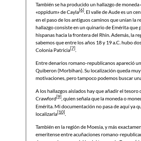
También se ha producido un hallazgo de moneda 
[6]
«oppidum» de Cayla
. El valle de Aude es un c
en el paso de los antiguos caminos que unían la r
hallazgo consiste en un quinario de Emérita que p
hispanas hacia la frontera del Rhin. Además, la 
sabemos que entre los años 18 y 19 a.C. hubo do
[7]
Colonia Patricia
.
Entre denarios romano-republicanos apareció un 
Quiberon (Morbihan). Su localización queda muy 
motivaciones, pero tampoco podemos buscar una 
A los hallazgos aislados hay que añadir el tesoro
[9]
Crawford
, quien señala que la moneda o moneda
Emérita. Mi documentación no pasa de aquí ya que
[10]
localizarla
.
También en la región de Moesia, y más exactament
emeritense entre acuñaciones romano-republicanas