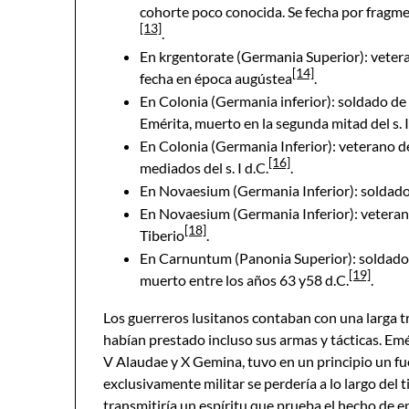
cohorte poco conocida. Se fecha por fragme
[13]
.
En krgentorate (Germania Superior): vetera
[14]
fecha en época augústea
.
En Colonia (Germania inferior): soldado de l
Emérita, muerto en la segunda mitad del s. I
En Colonia (Germania Inferior): veterano de
[16]
mediados del s. I d.C.
.
En Novaesium (Germania Inferior): soldado
En Novaesium (Germania Inferior): veteran
[18]
Tiberio
.
En Carnuntum (Panonia Superior): soldado 
[19]
muerto entre los años 63 y58 d.C.
.
Los guerreros lusitanos contaban con una larga tr
habían prestado incluso sus armas y tácticas. Emé
V Alaudae y X Gemina, tuvo en un principio un fue
exclusivamente militar se perdería a lo largo del 
transmitiría un espíritu que prueba el hecho de 