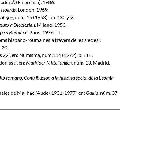
madura”. (En prensa). 1986.
 Hoards
. London, 1969.
atique
, núm. 15 (1953), pp. 130 y ss.
gusto a Dioclezian
. Milano, 1953.
mpira Romaine
. París, 1976, t. I.
oms hispano-roumaines a travers de les siecles”,
-30.
 22”, en: Numisma, núm.114 (1972), p. 114.
donissa”, en:
Madrider Mitteilungen
, núm. 13. Madrid,
cito romano. Contribución a la historia social de la España
naies de Mailhac (Aude) 1931-1977” en:
Gallia
, núm. 37