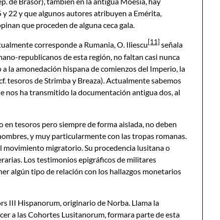
p. de Brasor), también en la antigua Moesia, hay
 y 22 y que algunos autores atribuyen a Emérita,
opinan que proceden de alguna ceca gala.
[11]
actualmente corresponde a Rumania, O. Iliescu
señala
ano-republicanos de esta región, no faltan casi nunca
o a la amonedación hispana de comienzos del Imperio, la
(cf. tesoros de Strimba y Breaza). Actualmente sabemos
ue nos ha transmitido la documentación antigua dos, al
 en tesoros pero siempre de forma aislada, no deben
 hombres, y muy particularmente con las tropas romanas.
el movimiento migratorio. Su procedencia lusitana o
rarias. Los testimonios epigráficos de militares
er algún tipo de relación con los hallazgos monetarios
rs III Hispanorum, originario de Norba. Llama la
ecer a las Cohortes Lusitanorum, formara parte de esta