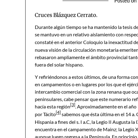
Posted on
Cruces Blázquez Cerrato.
Durante algún tiempo se ha mantenido la tesis d
se mantuvo en un relativo aislamiento con respec
constaté en el anterior Coloquio la inexactitud de
nueva visión de la circulación monetaria emeri
rebasaron ampliamente el ámbito provincial tanto
fuera del solar hispano.
Y refiriéndonos a estos últimos, de una forma co
en campamentos o en lugares por los que el ejérci
intercambio comercial con la zona renana que oca
peninsulares, cabe pensar que este numerario re
[3]
hacía esta región
. Aproximadamente en el año 17
[4]
por Tácito
sabemos que ésta última en el 14 a.
Hispania a fines del s. I a.C, la Legio II Augusta l
encuentra en el campamento de Mainz; la Legio X
aunque luego regresa a la Península. En principi