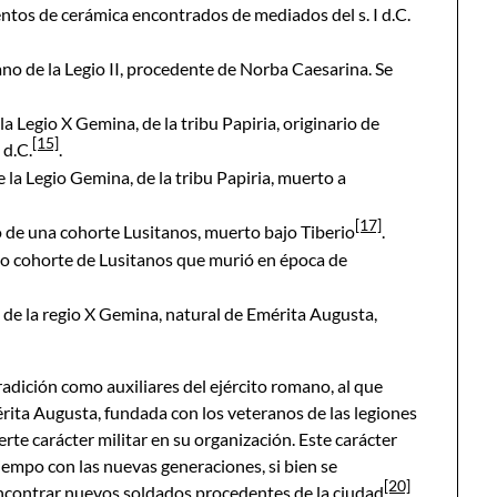
ntos de cerámica encontrados de mediados del s. I d.C.
no de la Legio II, procedente de Norba Caesarina. Se
a Legio X Gemina, de la tribu Papiria, originario de
[15]
 d.C.
.
 la Legio Gemina, de la tribu Papiria, muerto a
[17]
 de una cohorte Lusitanos, muerto bajo Tiberio
.
o cohorte de Lusitanos que murió en época de
de la regio X Gemina, natural de Emérita Augusta,
adición como auxiliares del ejército romano, al que
rita Augusta, fundada con los veteranos de las legiones
rte carácter militar en su organización. Este carácter
tiempo con las nuevas generaciones, si bien se
[20]
encontrar nuevos soldados procedentes de la ciudad
.