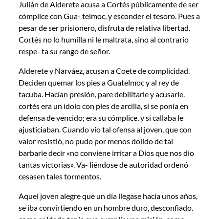
Julián de Alderete acusa a Cortés públicamente de ser
cómplice con Gua- telmoc, y esconder el tesoro. Pues a
pesar de ser prisionero, disfruta de relativa libertad.
Cortés no lo humilla ni le maltrata, sino al contrario
respe- ta su rango de señor.
Alderete y Narváez, acusan a Coete de complicidad.
Deciden quemar los pies a Guatelmoc y al rey de
tacuba. Hacían presión, pare debilitarle y acusarle.
cortés era un ídolo con pies de arcilla, si se ponía en
defensa de vencido; era su cómplice, y si callaba le
ajusticiaban. Cuando vio tal ofensa al joven, que con
valor resistió, no pudo por menos dolido de tal
barbarie decir «no conviene irritar a Dios que nos dio
tantas victorias». Va- liéndose de autoridad ordenó
cesasen tales tormentos.
Aquel joven alegre que un día llegase hacía unos años,
se iba convirtiendo en un hombre duro, desconfiado.