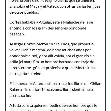
no sería obra de un designio divino que se uniesen.
Ella sabía el Maya y el Azteca, con otras varias lenguas
de otros pueblos.
Cortés hablaba a Aguilar, este a Malinche y ella se
entendía con los gran- des señores por donde
pasaban.
Al llegar Cortés, vieron en él al Dios, que prometió
volver. Había marcha- do hacía muchos años por
donde sale el sol, y por allí volvía, por el gran río sin
orilla (el mar). Era un hombre barbudo con traje de
luna, y era se- gún las profecías a quien Moctezuma
entregaría su reino.
El emperador Azteca estaba triste, los libros del Chilan
Balan así lo decían. Moctezuma llora, siente que se
acerca su fin.
A toda consta quiere impedir que ese hombre que le