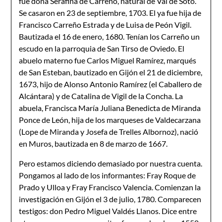
fue doña Serafina de Carreño, natural de Val de Soto.
Se casaron en 23 de septiembre, 1703. El ya fue hija de
Francisco Carreño Estrada y de Luisa de Peón Vigil.
Bautizada el 16 de enero, 1680. Tenían los Carreño un
escudo en la parroquia de San Tirso de Oviedo. El
abuelo materno fue Carlos Miguel Ramírez, marqués
de San Esteban, bautizado en Gijón el 21 de diciembre,
1673, hijo de Alonso Antonio Ramírez (el Caballero de
Alcántara) y de Catalina de Vigil de la Concha. La
abuela, Francisca María Juliana Benedicta de Miranda
Ponce de León, hija de los marqueses de Valdecarzana
(Lope de Miranda y Josefa de Trelles Albornoz), nació
en Muros, bautizada en 8 de marzo de 1667.
Pero estamos diciendo demasiado por nuestra cuenta.
Pongamos al lado de los informantes: Fray Roque de
Prado y Ulloa y Fray Francisco Valencia. Comienzan la
investigación en Gijón el 3 de julio, 1780. Comparecen
testigos: don Pedro Miguel Valdés Llanos. Dice entre