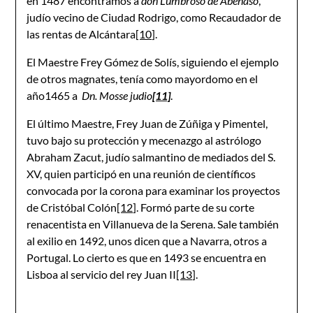
en 1487 encontramos a
don Lumbroso de Abenaso
,
judío vecino de Ciudad Rodrigo, como Recaudador de
las rentas de Alcántara
[10]
.
El Maestre Frey Gómez de Solís, siguiendo el ejemplo
de otros magnates, tenía como mayordomo en el
año1465 a
Dn. Mosse judio
[11]
.
El último Maestre, Frey Juan de Zúñiga y Pimentel,
tuvo bajo su protección y mecenazgo al astrólogo
Abraham Zacut, judío salmantino de mediados del S.
XV, quien participó en una reunión de científicos
convocada por la corona para examinar los proyectos
de Cristóbal Colón
[12]
. Formó parte de su corte
renacentista en Villanueva de la Serena. Sale también
al exilio en 1492, unos dicen que a Navarra, otros a
Portugal. Lo cierto es que en 1493 se encuentra en
Lisboa al servicio del rey Juan II
[13]
.