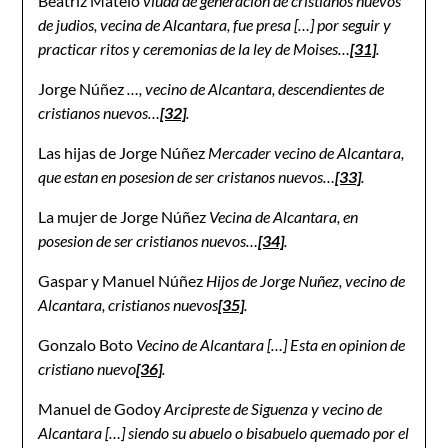
Beatriz Matelo
viuda de generacion de cristianos nuevos
de judios, vecina de Alcantara, fue presa […] por seguir y
practicar ritos y ceremonias de la ley de Moises…
[31]
.
Jorge Núñez
…, vecino de Alcantara, descendientes de
cristianos nuevos…
[32]
.
Las hijas de Jorge Núñez
Mercader vecino de Alcantara,
que estan en posesion de ser cristanos nuevos…
[33]
.
La mujer de Jorge Núñez
Vecina de Alcantara, en
posesion de ser cristianos nuevos…
[34]
.
Gaspar y Manuel Núñez
Hijos de Jorge Nuñez, vecino de
Alcantara, cristianos nuevos
[35]
.
Gonzalo Boto
Vecino de Alcantara […] Esta en opinion de
cristiano nuevo
[36]
.
Manuel de Godoy
Arcipreste de Siguenza y vecino de
Alcantara […] siendo su abuelo o bisabuelo quemado por el