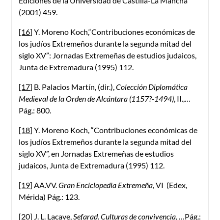
Ediciones de la Universidad de Castilla-La Mancha
(2001) 459.
[16]
Y. Moreno Koch,“Contribuciones económicas de
los judíos Extremeños durante la segunda mitad del
siglo XV”: Jornadas Extremeñas de estudios judaicos,
Junta de Extremadura (1995) 112.
[17]
B. Palacios Martín, (dir.),
Colección Diplomática
Medieval de la Orden de Alcántara (1157?-1494)
, II.,…
Pág.: 800.
[18]
Y. Moreno Koch, “Contribuciones económicas de
los judíos Extremeños durante la segunda mitad del
siglo XV”, en Jornadas Extremeñas de estudios
judaicos, Junta de Extremadura (1995) 112.
[19]
AA.VV.
Gran Enciclopedia Extremeña
, VI (Edex,
Mérida) Pág.: 123.
[20]
J. L. Lacave,
Sefarad. Culturas de convivencia
, …Pág.: