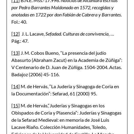
[11]
B.N.E. Mss.-17.996.
Noticias de Alcantara escritas
por Pedro Barrantes Maldonado en 1572, recogidas y
anotadas en 1722 por don Fabián de Cabrera y Barrantes
.
Fol.: 40.
[12]
J. L. Lacave,
Sefadad. Culturas de convivencia
, …
Pág.: 47.
[13]
J. M. Cobos Bueno, “La presencia del judío
Abasurto (Abraham Zacut) en la Academia de Zúñiga”:
V Centenario de D. Juan de Zúñiga. 1504-2004. Actas.
Badajoz (2006) 45-116.
[14]
M. de Hervás, “La Judería y Sinagoga de Coria en
la Documentación”: Sefarad, 61 (2000) 95.
[15]
M. de Hervás,“Juderías y Sinagogas en los
Obispados de Coria y Plasencia”: Juderías y Sinagogas
de la Sefarad Medieval: en memoria de José Luis
Lacave Riaño. Colección Humanidades, Toledo,