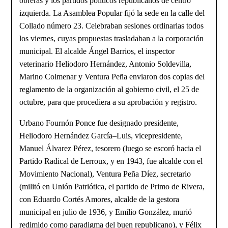
obreras y los partidos políticos republicanos de centro
izquierda. La Asamblea Popular fijó la sede en la calle del
Collado número 23. Celebraban sesiones ordinarias todos
los viernes, cuyas propuestas trasladaban a la corporación
municipal. El alcalde Ángel Barrios, el inspector
veterinario Heliodoro Hernández, Antonio Soldevilla,
Marino Colmenar y Ventura Peña enviaron dos copias del
reglamento de la organización al gobierno civil, el 25 de
octubre, para que procediera a su aprobación y registro.
Urbano Fournón Ponce fue designado presidente,
Heliodoro Hernández García–Luis, vicepresidente,
Manuel Álvarez Pérez, tesorero (luego se escoró hacia el
Partido Radical de Lerroux, y en 1943, fue alcalde con el
Movimiento Nacional), Ventura Peña Díez, secretario
(militó en Unión Patriótica, el partido de Primo de Rivera,
con Eduardo Cortés Amores, alcalde de la gestora
municipal en julio de 1936, y Emilio González, murió
redimido como paradigma del buen republicano), y Félix