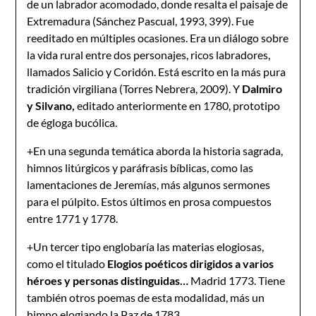
de un labrador acomodado, donde resalta el paisaje de
Extremadura (Sánchez Pascual, 1993, 399). Fue
reeditado en múltiples ocasiones. Era un diálogo sobre
la vida rural entre dos personajes, ricos labradores,
llamados Salicio y Coridón. Está escrito en la más pura
tradición virgiliana (Torres Nebrera, 2009). Y
Dalmiro
y Silvano,
editado anteriormente en 1780, prototipo
de égloga bucólica.
+En una segunda temática aborda la historia sagrada,
himnos litúrgicos y paráfrasis bíblicas, como las
lamentaciones de Jeremías, más algunos sermones
para el púlpito. Estos últimos en prosa compuestos
entre 1771 y 1778.
+Un tercer tipo englobaría las materias elogiosas,
como el titulado
Elogios poéticos dirigidos a varios
héroes y personas distinguidas…
Madrid 1773. Tiene
también otros poemas de esta modalidad, más un
himno elogiando la Paz de 1783.