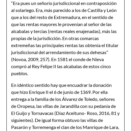
“Era pues un señorío jurisdiccional en contraposición
al solariego. Era, más parecido a los de Castilla y León
que a los del resto de Extremadura, en el sentido de
que las rentas mayores le provenían al señor de las
alcabalas y tercias (rentas reales enajenadas), más las
propias de la jurisdicción. En otras comarcas
extremeñas las principales rentas las obtenía el titular
jurisdiccional del arrendamiento de sus dehesas”
(Novoa, 2009, 257). En 1581 el conde de Nieva
compró al Rey Felipe II las alcabalas de estos cinco
pueblos.
En idéntico sentido hay que encuadrar la donación
que hizo Enrique II el 6 de junio de 1369. Por ella
entrega a la familia de los Álvarez de Toledo, señores
de Oropesa, las villas de Jarandilla con su pedanía de
El Guijo y Tornavacas (Díaz Aceituno- Roso, 2016, 81 y
siguientes). De igual forma obtuvo las villas de
Pasarón y Torremenga el clan de los Manrique de Lara,