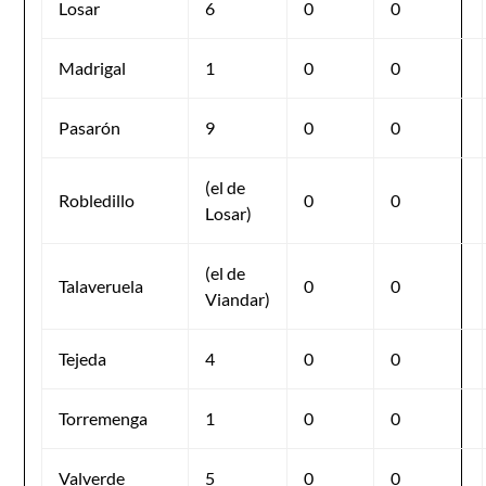
Losar
6
0
0
Madrigal
1
0
0
Pasarón
9
0
0
(el de
Robledillo
0
0
Losar)
(el de
Talaveruela
0
0
Viandar)
Tejeda
4
0
0
Torremenga
1
0
0
Valverde
5
0
0