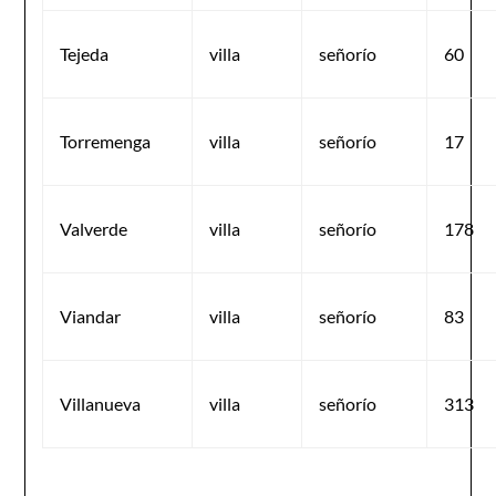
Tejeda
villa
señorío
60
Torremenga
villa
señorío
17
Valverde
villa
señorío
178
Viandar
villa
señorío
83
Villanueva
villa
señorío
313