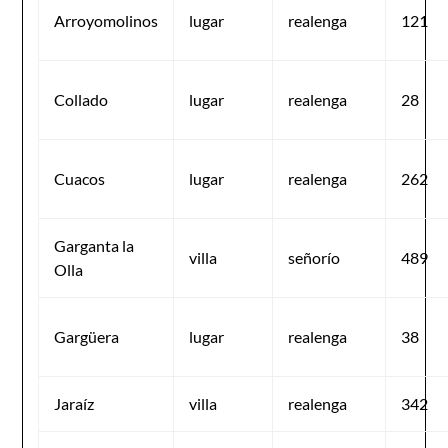
Arroyomolinos
lugar
realenga
121
Collado
lugar
realenga
28
Cuacos
lugar
realenga
262
Garganta la
villa
señorío
489
Olla
Gargüera
lugar
realenga
38
Jaraíz
villa
realenga
342