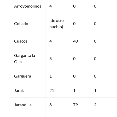
Arroyomolinos
4
0
0
(de otro
Collado
0
0
pueblo)
Cuacos
4
40
0
Garganta la
8
0
0
Olla
Gargüera
1
0
0
Jaraíz
21
1
1
Jarandilla
8
79
2