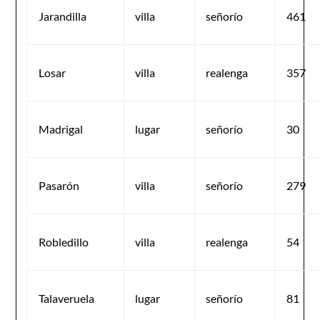
Jarandilla
villa
señorío
461
Losar
villa
realenga
357
Madrigal
lugar
señorío
30
Pasarón
villa
señorío
279
Robledillo
villa
realenga
54
Talaveruela
lugar
señorío
81