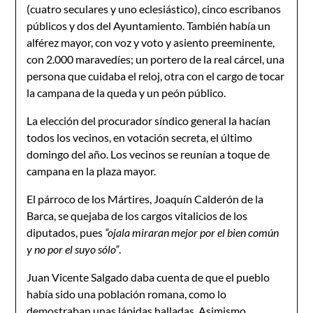
(cuatro seculares y uno eclesiástico), cinco escribanos
públicos y dos del Ayuntamiento. También había un
alférez mayor, con voz y voto y asiento preeminen­te,
con 2.000 maravedíes; un portero de la real cárcel, una
perso­na que cuidaba el reloj, otra con el cargo de tocar
la campana de la queda y un peón público.
La elección del procurador síndico general la hacían
todos los vecinos, en votación secreta, el último
domingo del año. Los vecinos se reunían a toque de
campana en la plaza mayor.
El párroco de los Mártires, Joaquín Calderón de la
Barca, se quejaba de los cargos vitalicios de los
diputados, pues
“ojala mira­ran mejor por el bien común
y no por el suyo sólo”
.
Juan Vicente Salgado daba cuenta de que el pueblo
había sido una población romana, como lo
demostraban unas lápidas halladas. Asimismo,