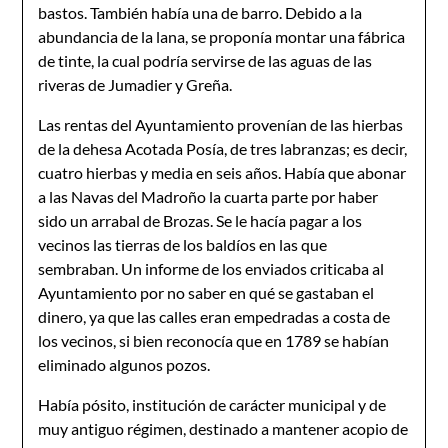
bastos. También había una de barro. Debido a la
abundancia de la lana, se proponía montar una fábrica
de tinte, la cual podría servirse de las aguas de las
riveras de Jumadier y Greña.
Las rentas del Ayuntamiento provenían de las hierbas
de la dehesa Acotada Posía, de tres labranzas; es decir,
cuatro hier­bas y media en seis años. Había que abonar
a las Navas del Ma­droño la cuarta parte por haber
sido un arrabal de Brozas. Se le hacía pagar a los
vecinos las tierras de los baldíos en las que
sembraban. Un informe de los enviados criticaba al
Ayunta­miento por no saber en qué se gastaban el
dinero, ya que las calles eran empedradas a costa de
los vecinos, si bien recono­cía que en 1789 se habían
eliminado algunos pozos.
Había pósito, institución de carácter municipal y de
muy antiguo régimen, destinado a mantener acopio de