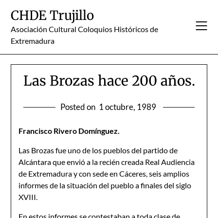
Skip
CHDE Trujillo
to
content
Asociación Cultural Coloquios Históricos de
Extremadura
Las Brozas hace 200 años.
Posted on
1 octubre, 1989
Francisco Rivero Domínguez.
Las Brozas fue uno de los pueblos del partido de
Alcántara que envió a la recién creada Real Audiencia
de Extremadura y con sede en Cáceres, seis amplios
informes de la situación del pue­blo a finales del siglo
XVIII.
En estos informes se contestaban a toda clase de