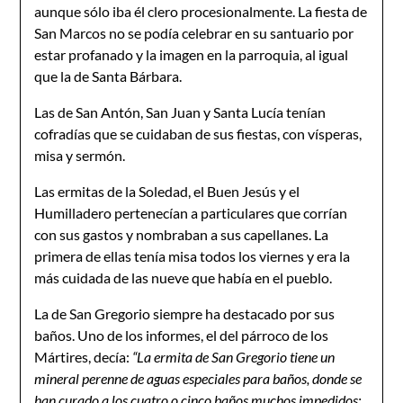
aunque sólo iba él clero procesionalmente. La fies­ta de
San Marcos no se podía celebrar en su santuario por
estar profanado y la imagen en la parroquia, al igual
que la de Santa Bárbara.
Las de San Antón, San Juan y Santa Lucía tenían
cofradías que se cuidaban de sus fiestas, con vísperas,
misa y sermón.
Las ermitas de la Soledad, el Buen Jesús y el
Humilladero pertenecían a particulares que corrían
con sus gastos y nombraban a sus capellanes. La
primera de ellas tenía misa todos los vier­nes y era la
más cuidada de las nueve que había en el pueblo.
La de San Gregorio siempre ha destacado por sus
baños. Uno de los informes, el del párroco de los
Mártires, decía:
“La ermi­ta de San Gregorio tiene un
mineral perenne de aguas especiales para baños, donde se
han curado a los cuatro o cinco baños muchos impedidos;