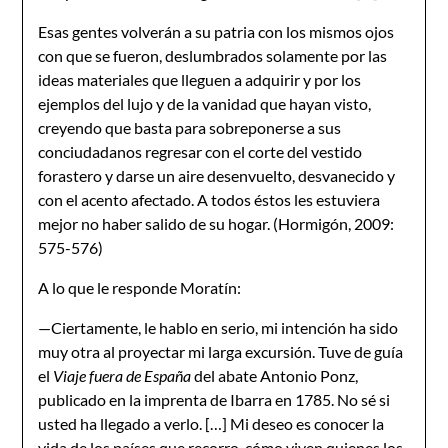
Esas gentes volverán a su patria con los mismos ojos
con que se fueron, deslumbrados solamente por las
ideas materiales que lleguen a adquirir y por los
ejemplos del lujo y de la vanidad que hayan visto,
creyendo que basta para sobreponerse a sus
conciudadanos regresar con el corte del vestido
forastero y darse un aire desenvuelto, desvanecido y
con el acento afectado. A todos éstos les estuviera
mejor no haber salido de su hogar. (Hormigón, 2009:
575-576)
A lo que le responde Moratín:
—Ciertamente, le hablo en serio, mi intención ha sido
muy otra al proyectar mi larga excursión. Tuve de guía
el
Viaje fuera de España
del abate Antonio Ponz,
publicado en la imprenta de Ibarra en 1785. No sé si
usted ha llegado a verlo. […] Mi deseo es conocer la
vida de los países que recorro, cómo viven quienes los