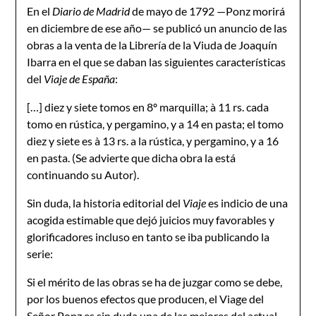
En el
Diario de Madrid
de mayo de 1792 —Ponz morirá
en diciembre de ese año— se publicó un anuncio de las
obras a la venta de la Librería de la Viuda de Joaquín
Ibarra en el que se daban las siguientes características
del
Viaje de España
:
[…] diez y siete tomos en 8º marquilla; à 11 rs. cada
tomo en rústica, y pergamino, y a 14 en pasta; el tomo
diez y siete es à 13 rs. a la rústica, y pergamino, y a 16
en pasta. (Se advierte que dicha obra la está
continuando su Autor).
Sin duda, la historia editorial del
Viaje
es indicio de una
acogida estimable que dejó juicios muy favorables y
glorificadores incluso en tanto se iba publicando la
serie:
Si el mérito de las obras se ha de juzgar como se debe,
por los buenos efectos que producen, el Viage del
Señor Ponz es sin duda una de las mejores del actual