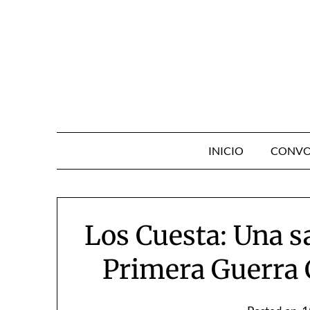
Skip
to
content
INICIO
CONVO
Los Cuesta: Una sa
Primera Guerra C