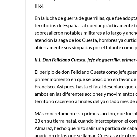
II
[6]
.
En la lucha de guerra de guerrillas, que fue adop
territorios de España –al quedar prácticamente to
sobresalieron notables militares a lo largo y anc
atención la saga de los Cuesta, hombres ya curtid
abiertamente sus simpatías por el Infante como p
II.I. Don Feliciano Cuesta, jefe de guerrilla, prim
El periplo de don Feliciano Cuesta como jefe guer
primer momento en que se posicionó en favor de
Francisco. Así pues, hasta el fatal desenlace que
ambos en las diferentes acciones y movimientos qu
territorio cacereño a finales del ya citado mes de
Más concretamente, su primera acción, que fue pla
23 en su tierra natal, cuando interceptaron el cor
Almaraz, hecho que hizo salir una partida de caba
aparición de los que se llaman Cuestas y de otros