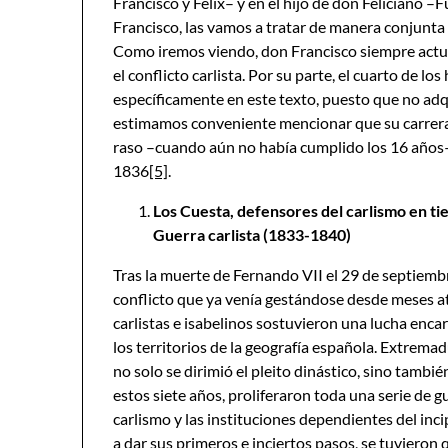
Francisco y Félix– y en el hijo de don Feliciano –
Francisco, las vamos a tratar de manera conjunta
Como iremos viendo, don Francisco siempre actu
el conflicto carlista. Por su parte, el cuarto de 
específicamente en este texto, puesto que no adqu
estimamos conveniente mencionar que su carrera
raso –cuando aún no había cumplido los 16 años
1836
[5]
.
Los Cuesta, defensores del carlismo en ti
Guerra carlista (1833-1840)
Tras la muerte de Fernando VII el 29 de septiemb
conflicto que ya venía gestándose desde meses a
carlistas e isabelinos sostuvieron una lucha enc
los territorios de la geografía española. Extrema
no solo se dirimió el pleito dinástico, sino tamb
estos siete años, proliferaron toda una serie de gu
carlismo y las instituciones dependientes del inc
a dar sus primeros e inciertos pasos, se tuvieron 