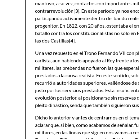
mantuvo, a su vez, contactos con importantes milit
contrarrevolución
[3]
. En este período ya nos enc
participando activamente dentro del bando realist
progenitor. En 1822, con 20 años, ostentaba el em
batalló contra los constitucionalistas no sólo e
las dos Castillas
[4]
.
Una vez repuesto en el Trono Fernando VII con pl
carlista, aun habiendo apoyado al Rey frente a lo
militares, las prebendas no fueron las que esperab
prestados a la causa realista. En este sentido, so
recurrió a autoridades superiores, valiéndose de
justo por los servicios prestados. Esta insuficien
evolución posterior, al posicionarse sin reservas 
pleito dinástico, senda que también siguieron sus
Dicho lo anterior y antes de centrarnos en el te
aclarar que, si bien, como acabamos de señalar,
militares, en las líneas que siguen nos vamos a cen