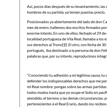
Así, pocos días después de su levantamiento, las
hombres de su partida, ya tenían puestas precio.
Posicionados ya abiertamente del lado de don Carl
mes de enero, hallemos dos escritos firmados po
enorme interés. En uno de ellos, fechado el 29 de 
localidad portuguesa de Vila Real, llamaba a los
sus derechos al Trono
[9]
. El otro, con fecha de 
portugués, iba destinado a la persona de don Feli
palabras que, por su interés, reproducimos ínteg
“Conociendo tu adhesión a mi legítima causa, tu de
defender los indispensables derechos que me pert
mi Real nombre: pongas sobre las armas partidas 
todos modos hasta que yo ocupe el Solio en pacífi
atendido, el terreno y las demás circunstancias; 
pertenecientes á el Real Erario, dando los recibo