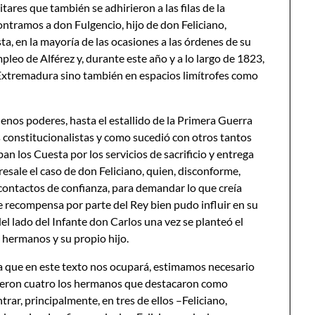
ares que también se adhirieron a las filas de la
ontramos a don Fulgencio, hijo de don Feliciano,
a, en la mayoría de las ocasiones a las órdenes de su
pleo de Alférez y, durante este año y a lo largo de 1823,
n Extremadura sino también en espacios limítrofes como
enos poderes, hasta el estallido de la Primera Guerra
s constitucionalistas y como sucedió con otros tantos
an los Cuesta por los servicios de sacrificio y entrega
bresale el caso de don Feliciano, quien, disconforme,
 contactos de confianza, para demandar lo que creía
te recompensa por parte del Rey bien pudo influir en su
del lado del Infante don Carlos una vez se planteó el
 hermanos y su propio hijo.
ma que en este texto nos ocupará, estimamos necesario
 fueron cuatro los hermanos que destacaron como
trar, principalmente, en tres de ellos –Feliciano,