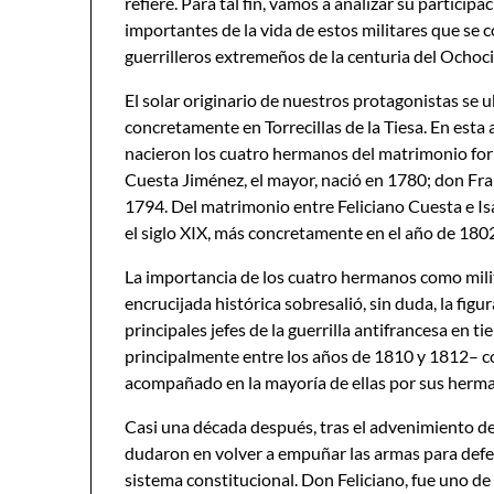
refiere. Para tal fin, vamos a analizar su partici
importantes de la vida de estos militares que se
guerrilleros extremeños de la centuria del Ochoc
El solar originario de nuestros protagonistas se u
concretamente en Torrecillas de la Tiesa. En esta a
nacieron los cuatro hermanos del matrimonio fo
Cuesta Jiménez, el mayor, nació en 1780; don Fra
1794. Del matrimonio entre Feliciano Cuesta e Is
el siglo XIX, más concretamente en el año de 180
La importancia de los cuatro hermanos como milita
encrucijada histórica sobresalió, sin duda, la fig
principales jefes de la guerrilla antifrancesa en 
principalmente entre los años de 1810 y 1812– c
acompañado en la mayoría de ellas por sus herma
Casi una década después, tras el advenimiento del
dudaron en volver a empuñar las armas para defend
sistema constitucional. Don Feliciano, fue uno de