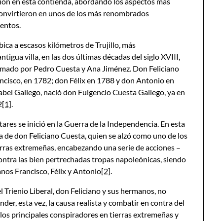
pación en esta contienda, abordando los aspectos más
 convirtieron en unos de los más renombrados
ientos.
bica a escasos kilómetros de Trujillo, más
ntigua villa, en las dos últimas décadas del siglo XVIII,
rmado por Pedro Cuesta y Ana Jiménez. Don Feliciano
ncisco, en 1782; don Félix en 1788 y don Antonio en
abel Gallego, nació don Fulgencio Cuesta Gallego, ya en
2
[1]
.
res se inició en la Guerra de la Independencia. En esta
ura de don Feliciano Cuesta, quien se alzó como uno de los
tierras extremeñas, encabezando una serie de acciones –
ontra las bien pertrechadas tropas napoleónicas, siendo
nos Francisco, Félix y Antonio
[2]
.
 Trienio Liberal, don Feliciano y sus hermanos, no
er, esta vez, la causa realista y combatir en contra del
 los principales conspiradores en tierras extremeñas y