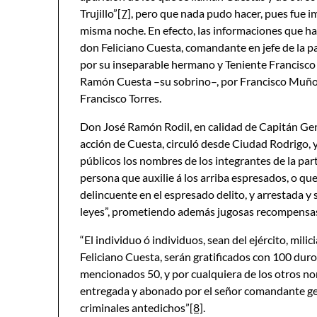
Trujillo”
[7]
, pero que nada pudo hacer, pues fue im
misma noche. En efecto, las informaciones que h
don Feliciano Cuesta, comandante en jefe de la p
por su inseparable hermano y Teniente Francisco 
Ramón Cuesta –su sobrino–, por Francisco Muñoz,
Francisco Torres.
Don José Ramón Rodil, en calidad de Capitán Gen
acción de Cuesta, circuló desde Ciudad Rodrigo, y
públicos los nombres de los integrantes de la parti
persona que auxilie á los arriba espresados, o qu
delincuente en el espresado delito, y arrestada y
leyes”, prometiendo además jugosas recompensas 
“El individuo ó individuos, sean del ejército, mil
Feliciano Cuesta, serán gratificados con 100 duro
mencionados 50, y por cualquiera de los otros n
entregada y abonado por el señor comandante gene
criminales antedichos”
[8]
.