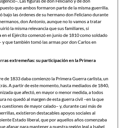
Fulgencio–. Las figuras de don Feliciano y de don
 puesto que ambos formaron parte de la misma guerrilla.
ó bajo las órdenes de su hermano don Feliciano durante
los hermanos, don Antonio, aunque no lo vamos a tratar
irió la misma relevancia que sus familiares, sí
 en el Ejército comenzó en junio de 1810 como soldado
– y que también tomó las armas por don Carlos en
erras extremeñas: su participación en la Primera
re de 1833 daba comienzo la Primera Guerra carlista, un
trás. A partir de este momento, hasta mediados de 1840,
arnizada que afectó, en mayor o menor medida, a todos
dura no quedó al margen de esta guerra civil –en la que
ién cuestiones de mayor calado– y, durante casi más de
errillas, existieron destacables apoyos sociales al
ipiente Estado liberal, que por aquellos años comenzaba
que afanar para mantener a nuestra región leal a Isabel