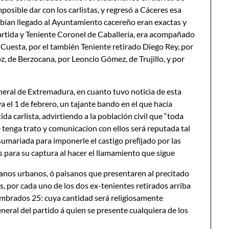
posible dar con los carlistas, y regresó a Cáceres esa
abían llegado al Ayuntamiento cacereño eran exactas y
artida y Teniente Coronel de Caballería, era acompañado
Cuesta, por el también Teniente retirado Diego Rey, por
 de Berzocana, por Leoncio Gómez, de Trujillo, y por
eral de Extremadura, en cuanto tuvo noticia de esta
a el 1 de febrero, un tajante bando en el que hacía
da carlista, advirtiendo a la población civil que “toda
e tenga trato y comunicacion con ellos será reputada tal
 sumariada para imponerle el castigo preﬁjado por las
para su captura al hacer el llamamiento que sigue
icianos urbanos, ó paisanos que presentaren al precitado
s, por cada uno de los dos ex-tenientes retirados arriba
ombrados 25: cuya cantidad será religiosamente
ral del partido á quien se presente cualquiera de los