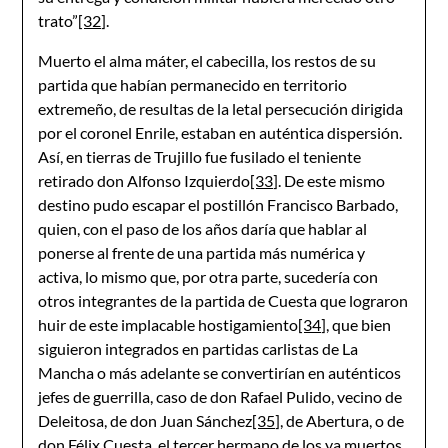
trato”
[32]
.
Muerto el alma máter, el cabecilla, los restos de su
partida que habían permanecido en territorio
extremeño, de resultas de la letal persecución dirigida
por el coronel Enrile, estaban en auténtica dispersión.
Así, en tierras de Trujillo fue fusilado el teniente
retirado don Alfonso Izquierdo
[33]
. De este mismo
destino pudo escapar el postillón Francisco Barbado,
quien, con el paso de los años daría que hablar al
ponerse al frente de una partida más numérica y
activa, lo mismo que, por otra parte, sucedería con
otros integrantes de la partida de Cuesta que lograron
huir de este implacable hostigamiento
[34]
, que bien
siguieron integrados en partidas carlistas de La
Mancha o más adelante se convertirían en auténticos
jefes de guerrilla, caso de don Rafael Pulido, vecino de
Deleitosa, de don Juan Sánchez
[35]
, de Abertura, o de
don Félix Cuesta, el tercer hermano de los ya muertos