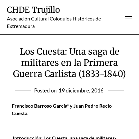
Skip
CHDE Trujillo
to
content
Asociación Cultural Coloquios Históricos de
Extremadura
Los Cuesta: Una saga de
militares en la Primera
Guerra Carlista (1833-1840)
Posted on
19 diciembre, 2016
Francisco Barroso García* y Juan Pedro Recio
Cuesta.
Introducción: Los Cuesta, una saga de militares-