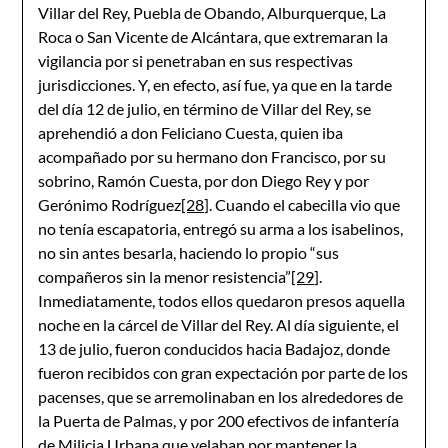
Villar del Rey, Puebla de Obando, Alburquerque, La
Roca o San Vicente de Alcántara, que extremaran la
vigilancia por si penetraban en sus respectivas
jurisdicciones. Y, en efecto, así fue, ya que en la tarde
del día 12 de julio, en término de Villar del Rey, se
aprehendió a don Feliciano Cuesta, quien iba
acompañado por su hermano don Francisco, por su
sobrino, Ramón Cuesta, por don Diego Rey y por
Gerónimo Rodríguez
[28]
. Cuando el cabecilla vio que
no tenía escapatoria, entregó su arma a los isabelinos,
no sin antes besarla, haciendo lo propio “sus
compañeros sin la menor resistencia”
[29]
.
Inmediatamente, todos ellos quedaron presos aquella
noche en la cárcel de Villar del Rey. Al día siguiente, el
13 de julio, fueron conducidos hacia Badajoz, donde
fueron recibidos con gran expectación por parte de los
pacenses, que se arremolinaban en los alrededores de
la Puerta de Palmas, y por 200 efectivos de infantería
de Milicia Urbana que velaban por mantener la