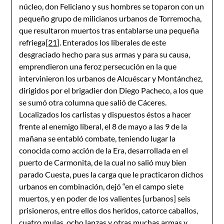
núcleo, don Feliciano y sus hombres se toparon con un
pequeño grupo de milicianos urbanos de Torremocha,
que resultaron muertos tras entablarse una pequeña
refriega
[21]
. Enterados los liberales de este
desgraciado hecho para sus armas y para su causa,
emprendieron una feroz persecución en la que
intervinieron los urbanos de Alcuéscar y Montánchez,
dirigidos por el brigadier don Diego Pacheco, a los que
se sumó otra columna que salió de Cáceres.
Localizados los carlistas y dispuestos éstos a hacer
frente al enemigo liberal, el 8 de mayo a las 9 de la
mañana se entabló combate, teniendo lugar la
conocida como acción de la Era, desarrollada en el
puerto de Carmonita, de la cual no salió muy bien
parado Cuesta, pues la carga que le practicaron dichos
urbanos en combinación, dejó “en el campo siete
muertos, y en poder de los valientes [urbanos] seis
prisioneros, entre ellos dos heridos, catorce caballos,
cuatro mulas, ocho lanzas y otras muchas armas y