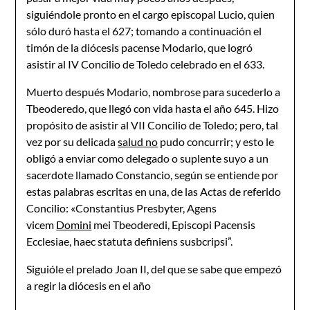
siguiéndole pronto en el cargo episcopal Lucio, quien
sólo duró hasta el 627; tomando a continuación el
timón de la diócesis pacense Modario, que logró
asistir al IV Conci­lio de Toledo celebrado en el 633.
Muerto después Modario, nombrose para sucederlo a
Tbeoderedo, que llegó con vida has­ta el año 645. Hizo
propósito de asistir al VII Concilio de Toledo; pero, tal
vez por su delicada
salud no
pudo concurrir; y esto le
obligó a enviar como delegado o suplente su­yo a un
sacerdote llamado Constancio, según se entiende por
estas palabras escritas en una, de las Actas de referido
Concilio: «Constantius Presbyter, Agens
vicem
Domini
mei Tbeoderedi, Episcopi Pacensis
Ecclesiae, haec statuta definiens susbcripsi”.
Siguióle el prelado Joan II, del que se sabe que empezó
a regir la diócesis en el año