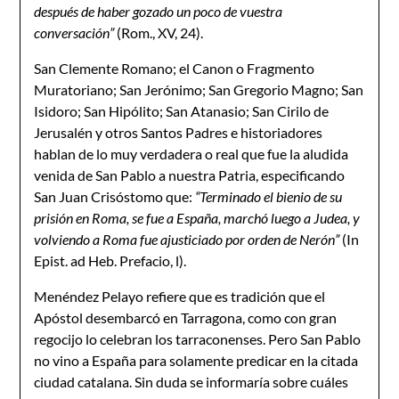
después de haber gozado un poco de vuestra
conversación”
(Rom., XV, 24).
San Clemente Romano; el Canon o Fragmento
Muratoriano; San Jerónimo; San Gregorio Magno; San
Isidoro; San Hipólito; San Atanasio; San Cirilo de
Jerusalén y otros Santos Pa­dres e historiadores
hablan de lo muy verdadera o real que fue la aludida
venida de San Pablo a nuestra Patria, especificando
San Juan Crisóstomo que:
“Terminado el bienio de su
prisión en Roma, se fue a España, marchó luego a Judea, y
volviendo a Roma fue ajus­ticiado por orden de Nerón”
(In
Epist. ad Heb. Prefacio, l).
Menéndez Pelayo refiere que es tradición que el
Apóstol desembarcó en Tarragona, como con gran
regocijo lo celebran los tarraconenses. Pero San Pablo
no vino a España para so­lamente predicar en la citada
ciudad catalana. Sin duda se informaría sobre cuáles