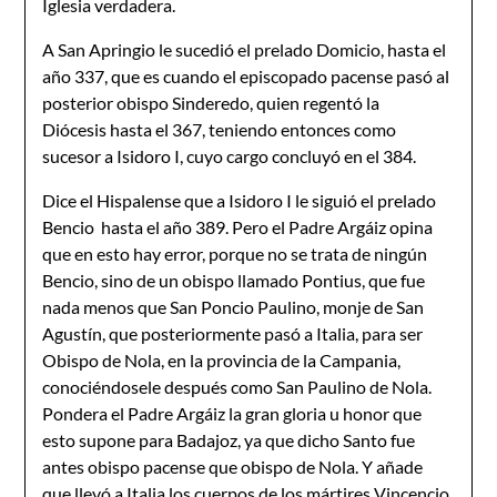
Iglesia verdadera.
A San Apringio le sucedió el prelado Domicio, hasta el
año 337, que es cuando el epis­copado pacense pasó al
posterior obispo Sinderedo, quien regentó la
Diócesis hasta el 367, teniendo entonces como
sucesor a Isidoro I, cuyo cargo concluyó en el 384.
Dice el Hispalense que a Isidoro I le siguió el prelado
Bencio hasta el año 389. Pero el Padre Argáiz opina
que en esto hay error, porque no se trata de ningún
Bencio, sino de un obispo llamado Pontius, que fue
nada menos que San Poncio Paulino, monje de San
Agustín, que posteriormente pasó a Italia, para ser
Obispo de Nola, en la provincia de la Campania,
conociéndosele después como San Paulino de Nola.
Pondera el Padre Argáiz la gran gloria u honor que
esto supone para Badajoz, ya que dicho Santo fue
antes obis­po pacense que obispo de Nola. Y añade
que llevó a Italia los cuerpos de los mártires Vincencio