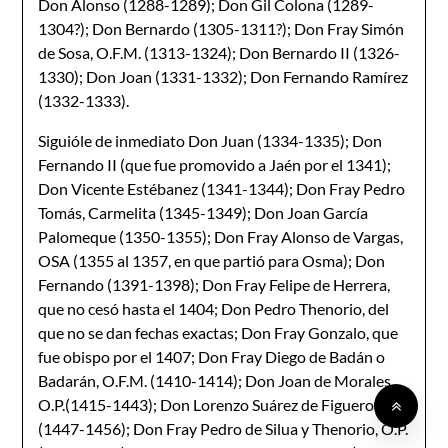
Don Alonso (1288-1289); Don Gil Colona (1289-
1304?); Don Bernardo (1305­-1311?); Don Fray Simón
de Sosa, O.F.M. (1313-1324); Don Bernardo II (1326-
1330); Don Joan (1331-1332); Don Fernando Ramírez
(1332-1333).
Siguióle de inmediato Don Juan (1334-1335); Don
Fernando II (que fue promovido a Jaén por el 1341);
Don Vicente Estébanez (1341-1344); Don Fray Pedro
Tomás, Carmelita (1345-1349); Don Joan García
Palomeque (1350-1355); Don Fray Alonso de Vargas,
OSA (1355 al 1357, en que partió para Osma); Don
Fernando (1391-1398); Don Fray Felipe de Herrera,
que no cesó hasta el 1404; Don Pedro Thenorio, del
que no se dan fechas exactas; Don Fray Gonzalo, que
fue obispo por el 1407; Don Fray Diego de Badán o
Badarán, O.F.M. (1410-1414); Don Joan de Morales,
O.P.(1415-1443); Don Lorenzo Suárez de Figueroa
(1447-1456); Don Fray Pedro de Silua y Thenorio, O.P.