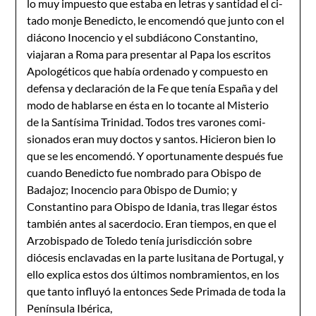
lo muy impuesto que estaba en letras y santidad el ci­
tado monje Benedicto, le encomendó que junto con el
diácono Inocencio y el subdiácono Cons­tantino,
viajaran a Roma para presentar al Papa los escritos
Apologéticos que había orde­nado y compuesto en
defensa y declaración de la Fe que tenía España y del
modo de hablar­se en ésta en lo tocante al Misterio
de la Santísima Trinidad. Todos tres varones comi­
sionados eran muy doctos y santos. Hicieron bien lo
que se les encomendó. Y oportunamen­te después fue
cuando Benedicto fue nombrado para Obispo de
Badajoz; Inocencio para 0­bispo de Dumio; y
Constantino para Obispo de Idania, tras llegar éstos
también antes al sacerdocio. Eran tiempos, en que el
Arzobispado de Toledo tenía jurisdicción sobre
diócesis enclavadas en la parte lusitana de Portugal, y
ello explica estos dos últimos nombra­mientos, en los
que tanto influyó la entonces Sede Primada de toda la
Península Ibérica,