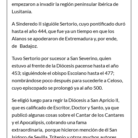
empezaron a invadir la región peninsular ibérica de
Lusitania.
A Sinderedo II siguióle Sertorio, cuyo pontificado duró
hasta el año 444, que fue ya un tiempo en que los
Alanos se apoderaron de Extremadura y, por ende,
de Badajoz.
Tuvo Sertorio por sucesor a San Severino, quien
estuvo al frente de la Diócesis pa­cense hasta el año
453; siguiéndole el obispo Escolano hasta el 477;
nombrándose poco después para sucederle a Celoso,
cuyo episcopado se prolongó ya al año 500.
Se eligió luego para regir la Diócesis a San Apricio lI,
que es calificado de Es­critor, Doctor y Santo, ya que
publicó algunas cosas sobre el Cantar de los Cantares
y el Apocalipsis, cobrando una fama
extraordinaria, porque hicieron mención de él San
Isidoro de Sevilla, Tritenio y otros muchos autores.