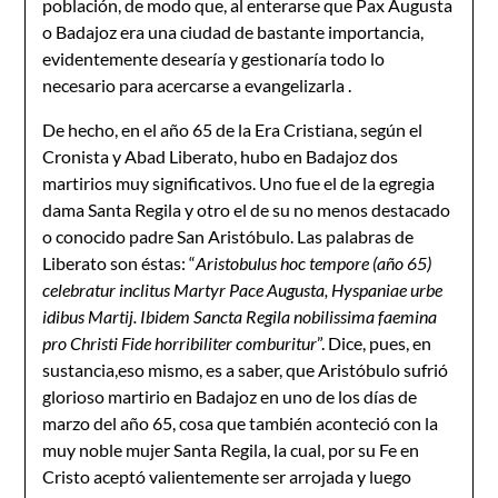
población, de modo que, al enterarse que Pax Augusta
o Badajoz era una ciudad de bastante importancia,
eviden­temente desearía y gestionaría todo lo
necesario para acercarse a evangelizarla .
De hecho, en el año 65 de la Era Cristiana, según el
Cronista y Abad Liberato, hubo en Badajoz dos
martirios muy significativos. Uno fue el de la egregia
dama Santa Regi­la y otro el de su no menos destacado
o conocido padre San Aristóbulo. Las palabras de
Liberato son éstas: “
Aristobulus hoc tempore (año 65)
celebratur inclitus Martyr Pace Augusta, Hyspaniae urbe
idibus Martij. Ibidem Sancta Regila nobilissima faemina
pro Christi Fide horribiliter comburitur
”. Dice, pues, en
sustancia,eso mismo, es a saber, que Aristóbulo sufrió
glorioso martirio en Badajoz en uno de los días de
marzo del año 65, cosa que también aconteció con la
muy noble mujer Santa Regila, la cual, por su Fe en
Cristo aceptó valientemente ser arrojada y luego