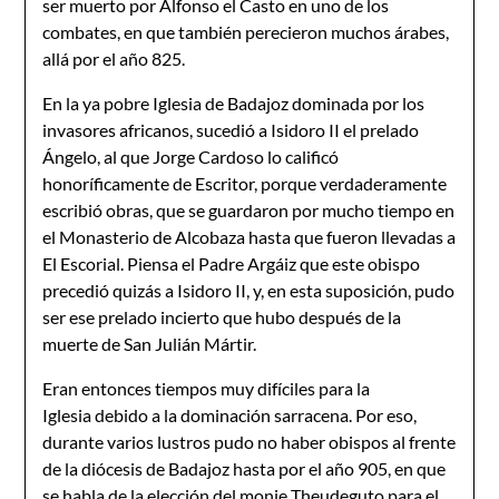
ser muerto por Alfonso el Casto en uno de los
combates, en que también perecie­ron muchos árabes,
allá por el año 825.
En la ya pobre Iglesia de Badajoz dominada por los
invasores africanos, sucedió a Isidoro II el prelado
Ángelo, al que Jorge Cardoso lo calificó
honoríficamente de Escritor, porque verdaderamente
escribió obras, que se guardaron por mucho tiempo en
el Monasterio de Alcobaza hasta que fueron llevadas a
El Escorial. Piensa el Padre Argáiz que este obispo
precedió quizás a Isidoro II, y, en esta suposición, pudo
ser ese prela­do incierto que hubo después de la
muerte de San Julián Mártir.
Eran entonces tiempos muy difíciles para la
Iglesia debido a la dominación sarracena. Por eso,
durante varios lustros pudo no haber obispos al frente
de la diócesis de Bada­joz hasta por el año 905, en que
se habla de la elección del monje Theudeguto para el