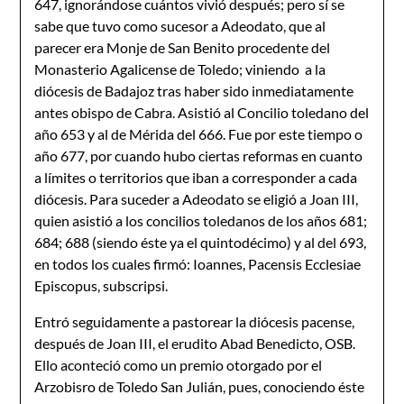
647, ignorándose cuántos vivió después; pero sí se
sabe que tuvo como sucesor a Adeoda­to, que al
parecer era Monje de San Benito procedente del
Monasterio Agalicense de Tole­do; viniendo a la
diócesis de Badajoz tras haber sido inmediatamente
antes obispo de Cabra. Asistió al Concilio toledano del
año 653 y al de Mérida del 666. Fue por este tiempo o
año 677, por cuando hubo ciertas reformas en cuanto
a límites o territorios que i­ban a corresponder a cada
diócesis. Para suceder a Adeodato se eligió a Joan III,
quien asistió a los concilios toledanos de los años 681;
684; 688 (siendo éste ya el quintodécimo) y al del 693,
en todos los cuales firmó: Ioannes, Pacensis Ecclesiae
Episcopus, subscripsi.
Entró seguidamente a pastorear la diócesis pacense,
después de Joan III, el erudito Abad Benedicto, OSB.
Ello aconteció como un premio otorgado por el
Arzobisro de Toledo San Julián, pues, conociendo éste