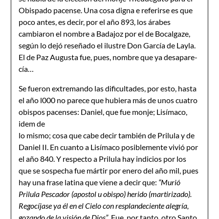
Obispado pacense. Una cosa digna e referirse es que
poco antes, es decir, por el año 893, los árabes
cambiaron el nombre a Badajoz por el de Bocalgaze,
según lo dejó reseñado el ilustre Don García de Layla.
El de Paz Augusta fue, pues, nombre que ya desapare­
cía…
Se fueron extremando las dificultades, por esto, hasta
el año l000 no parece que hubiera más de unos cuatro
obispos pacenses: Daniel, que fue monje; Lisímaco,
idem de
lo mismo; cosa que cabe decir también de Prilula y de
Daniel II. En cuanto a Lisímaco po­siblemente vivió por
el año 840. Y respecto a Prilula hay indicios por los
que se sospecha fue mártir por enero del año mil, pues
hay una frase latina que viene a decir que:
“Murió
Prilula Pescador (apostol u obispo) herido (martirizado).
Regocíjase ya él en el Cie­lo con resplandeciente alegría,
gozando de la visión de Dios”
. Fue, por tanto, otro Santo