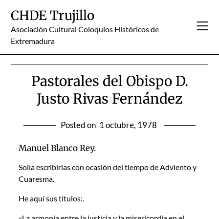
Skip
CHDE Trujillo
to
content
Asociación Cultural Coloquios Históricos de
Extremadura
Pastorales del Obispo D.
Justo Rivas Fernández
Posted on
1 octubre, 1978
Manuel Blanco Rey.
Solía escribirlas con ocasión del tiempo de Adviento y
Cuaresma.
He aquí sus títulos:.
«La armonía entre la justicia y la misericordia en el