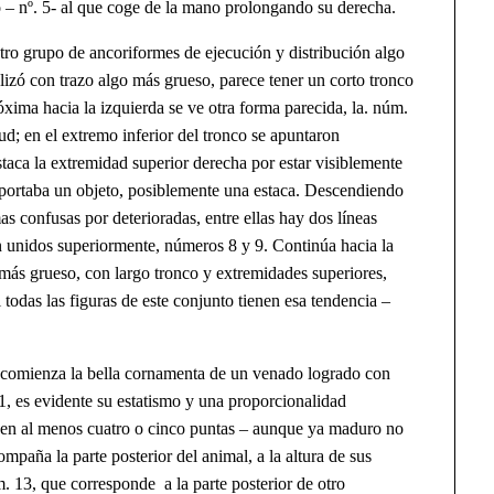
 – nº. 5- al que coge de la mano prolongando su derecha.
o grupo de ancoriformes de ejecución y distribución algo
lizó con trazo algo más grueso, parece tener un corto tronco
óxima hacia la izquierda se ve otra forma parecida, la. núm.
ud; en el extremo inferior del tronco se apuntaron
staca la extremidad superior derecha por estar visiblemente
 portaba un objeto, posiblemente una estaca. Descendiendo
s confusas por deterioradas, entre ellas hay dos líneas
n unidos superiormente, números 8 y 9. Continúa hacia la
ás grueso, con largo tronco y extremidades superiores,
 todas las figuras de este conjunto tienen esa tendencia –
omienza la bella cornamenta de un venado logrado con
11, es evidente su estatismo y una proporcionalidad
seen al menos cuatro o cinco puntas – aunque ya maduro no
mpaña la parte posterior del animal, a la altura de sus
m. 13, que corresponde a la parte posterior de otro