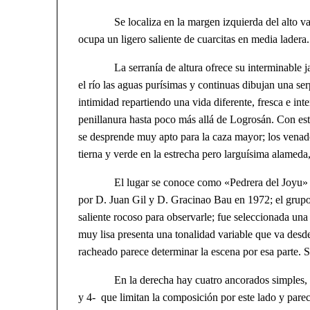
Se localiza en la margen izquierda del alto valle 
ocupa un ligero saliente de cuarcitas en media ladera.
La serranía de altura ofrece su interminable jaral
el río las aguas purísimas y continuas dibujan una ser
intimidad repartiendo una vida diferente, fresca e int
penillanura hasta poco más allá de Logrosán. Con est
se desprende muy apto para la caza mayor; los venad
tierna y verde en la estrecha pero larguísima alameda, 
El lugar se conoce como «Pedrera del Joyu» en la
por D. Juan Gil y D. Gracinao Bau en 1972; el grupo 
saliente rocoso para observarle; fue seleccionada una 
muy lisa presenta una tonalidad variable que va desde 
racheado parece determinar la escena por esa parte. Su
En la derecha hay cuatro ancorados simples, bast
y 4- que limitan la composición por este lado y parece