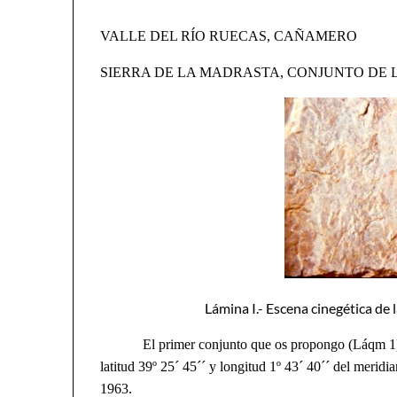
VALLE DEL RÍO RUECAS, CAÑAMERO
SIERRA DE LA MADRASTA, CONJUNTO DE 
Lámina I.- Escena cinegética de l
El primer conjunto que os propongo (Láqm 1), est
latitud 39º 25´ 45´´ y longitud 1º 43´ 40´´ del meri
1963.