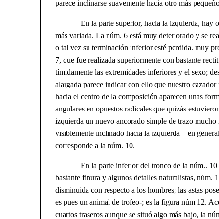
parece inclinarse suavemente hacia otro más pequeño
En la parte superior, hacia la izquierda, hay otr
más variada. La núm. 6 está muy deteriorado y se rea
o tal vez su terminación inferior esté perdida. muy pr
7, que fue realizada superiormente con bastante rectit
tímidamente las extremidades inferiores y el sexo; de
alargada parece indicar con ello que nuestro cazador
hacia el centro de la composición aparecen unas forma
angulares en opuestos radicales que quizás estuviero
izquierda un nuevo ancorado simple de trazo mucho m
visiblemente inclinado hacia la izquierda – en general
corresponde a la núm. 10.
En la parte inferior del tronco de la núm.. 10 c
bastante finura y algunos detalles naturalistas, núm. 
disminuida con respecto a los hombres; las astas po
es pues un animal de trofeo-; es la figura núm 12. Aco
cuartos traseros aunque se situó algo más bajo, la nú