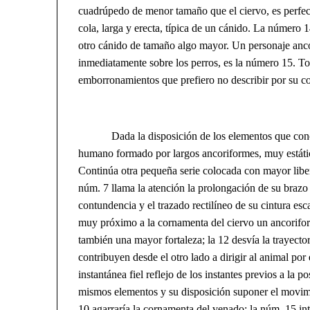
cuadrúpedo de menor tamaño que el ciervo, es perfect
cola, larga y erecta, típica de un cánido. La número 1
otro cánido de tamaño algo mayor. Un personaje anco
inmediatamente sobre los perros, es la número 15. To
emborronamientos que prefiero no describir por su c
Dada la disposición de los elementos que concurr
humano formado por largos ancoriformes, muy estátic
Continúa otra pequeña serie colocada con mayor libert
núm. 7 llama la atención la prolongación de su brazo 
contundencia y el trazado rectilíneo de su cintura es
muy próximo a la cornamenta del ciervo un ancorifo
también una mayor fortaleza; la 12 desvía la trayector
contribuyen desde el otro lado a dirigir al animal po
instantánea fiel reflejo de los instantes previos a la 
mismos elementos y su disposición suponer el movim
10 agarraría la cornamenta del venado; la núm. 15 inte