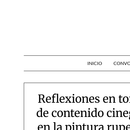
Skip
to
content
INICIO
CONVO
Reflexiones en to
de contenido cine
en la pintura rup