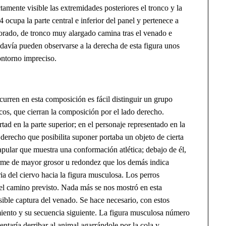
amente visible las extremidades posteriores el tronco y la
4 ocupa la parte central e inferior del panel y pertenece a
rado, de tronco muy alargado camina tras el venado e
davía pueden observarse a la derecha de esta figura unos
ontorno impreciso.
en en esta composición es fácil distinguir un grupo
os, que cierran la composición por el lado derecho.
ad en la parte superior; en el personaje representado en la
derecho que posibilita suponer portaba un objeto de cierta
capular que muestra una conformación atlética; debajo de él,
rme de mayor grosor u redondez que los demás indica
ia del ciervo hacia la figura musculosa. Los perros
r el camino previsto. Nada más se nos mostró en esta
posible captura del venado. Se hace necesario, con estos
iento y su secuencia siguiente. La figura musculosa número
ntaría derribar al animal agarrándole por la cola y