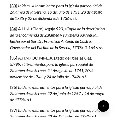
[33]
Ibídem, «Libramientos para la iglesia parroquial de
Zalamea de la Serena, 19 de julio de 1731, 23 de agosto
de 1735 y 22 de diciembre de 1736»,
s.f.
[34]
A.H.N., (Clero),
legajo 920,
«
Copia de la descripzion
de la encomienda de Zalamea y su yglesia parroquial,
hecha por el Sor Dn. Francisco Antonio de Castro,
Governador del Partido de la Serena, 1737»,
ff. 164 y ss.
[35]
A.H.N. (OO.MM., Juzgado de Iglesias),
leg.
5.999
,
«Libramientos para la iglesia parroquial de
Zalamea de la Serena, 21 de agosto de 1741, 20 de
noviembre de 1741 y 24 de julio de 1742»,
s.f.
[36]
Ibídem
,
«Libramientos para la iglesia parroquial de
Zalamea de la Serena, 22 de junio de 1757 y 16 de mayo
de 1759»,
s.f.
[37]
Ibídem
,
«Libramientos para la iglesia parroquial de
Zalamea de la Serena, 22 de diciembre de 1760»,
s.f.