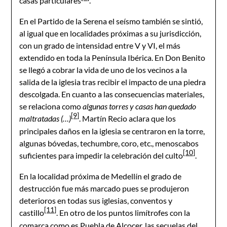
casas particulares
.
En el Partido de la Serena el seísmo también se sintió,
al igual que en localidades próximas a su jurisdicción,
con un grado de intensidad entre V y VI, el más
extendido en toda la Península Ibérica. En Don Benito
se llegó a cobrar la vida de uno de los vecinos a la
salida de la iglesia tras recibir el impacto de una piedra
descolgada. En cuanto a las consecuencias materiales,
se relaciona como
algunas torres y casas han quedado
[9]
maltratadas (…)
. Martín Recio aclara que los
principales daños en la iglesia se centraron en la torre,
algunas bóvedas, techumbre, coro, etc., menoscabos
[10]
suficientes para impedir la celebración del culto
.
En la localidad próxima de Medellín el grado de
destrucción fue más marcado pues se produjeron
deterioros en todas sus iglesias, conventos y
[11]
castillo
. En otro de los puntos limítrofes con la
comarca como es Puebla de Alcocer, las secuelas del