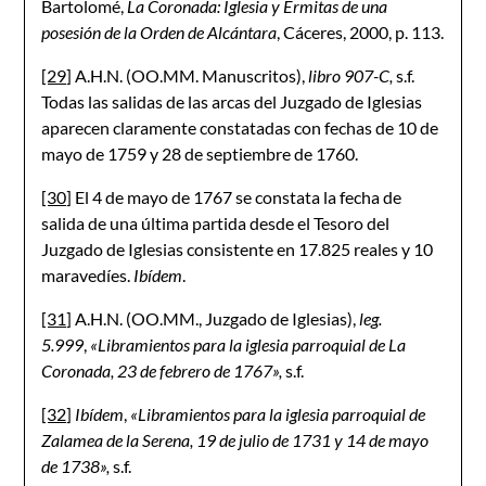
Bartolomé,
La Coronada: Iglesia y Ermitas de una
posesión de la Orden de Alcántara
, Cáceres, 2000, p. 113.
[29]
A.H.N. (OO.MM. Manuscritos),
libro 907-C,
s.f.
Todas las salidas de las arcas del Juzgado de Iglesias
aparecen claramente constatadas con fechas de 10 de
mayo de 1759 y 28 de septiembre de 1760.
[30]
El 4 de mayo de 1767 se constata la fecha de
salida de una última partida desde el Tesoro del
Juzgado de Iglesias consistente en 17.825 reales y 10
maravedíes.
Ibídem
.
[31]
A.H.N. (OO.MM., Juzgado de Iglesias),
leg.
5.999
,
«Libramientos para la iglesia parroquial de La
Coronada, 23 de febrero de 1767»,
s.f.
[32]
Ibídem
,
«Libramientos para la iglesia parroquial de
Zalamea de la Serena, 19 de julio de 1731 y 14 de mayo
de 1738»,
s.f.