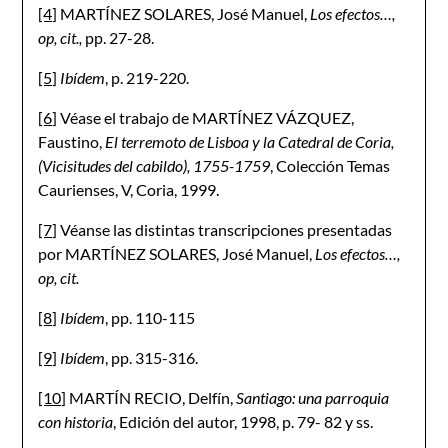
[4]
MARTÍNEZ SOLARES, José Manuel,
Los efectos…,
op, cit.,
pp. 27-28.
[5]
Ibídem
, p. 219-220.
[6]
Véase el trabajo de MARTÍNEZ VÁZQUEZ,
Faustino,
El terremoto de Lisboa y la Catedral de Coria,
(Vicisitudes del cabildo), 1755-1759
, Colección Temas
Caurienses, V, Coria, 1999.
[7]
Véanse las distintas transcripciones presentadas
por MARTÍNEZ SOLARES, José Manuel,
Los efectos…,
op, cit.
[8]
Ibídem
, pp. 110-115
[9]
Ibídem
, pp. 315-316.
[10]
MARTÍN RECIO, Delfín,
Santiago: una parroquia
con historia
, Edición del autor, 1998, p. 79- 82 y ss.