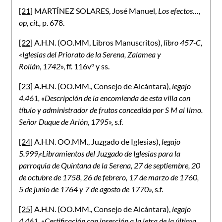
[21]
MARTÍNEZ SOLARES, José Manuel,
Los efectos…,
op, cit.,
p. 678.
[22]
A.H.N. (OO.MM, Libros Manuscritos),
libro 457-C,
«Iglesias del Priorato de la Serena, Zalamea y
Rollán
,
1742
», ff. 116v° y ss.
[23]
A.H.N. (OO.MM., Consejo de Alcántara),
legajo
4.461, «Descripción de la encomienda de esta villa con
título y administrador de frutos concedida por S M al Ilmo.
Señor Duque de Arión, 1795»,
s.f.
[24]
A.H.N. OO.MM., Juzgado de Iglesias),
legajo
5.999,«Libramientos del Juzgado de Iglesias para la
parroquia de Quintana de la Serena, 27 de septiembre, 20
de octubre de 1758, 26 de febrero, 17 de marzo de 1760,
5 de junio de 1764 y 7 de agosto de 1770»,
s.f.
[25]
A.H.N. (OO.MM., Consejo de Alcántara),
legajo
4.461, «Certificación con inserción a la letra de la última