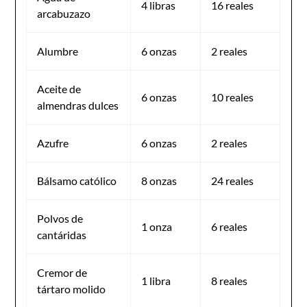
4 libras
16 reales
arcabuzazo
Alumbre
6 onzas
2 reales
Aceite de
6 onzas
10 reales
almendras dulces
Azufre
6 onzas
2 reales
Bálsamo católico
8 onzas
24 reales
Polvos de
1 onza
6 reales
cantáridas
Cremor de
1 libra
8 reales
tártaro molido