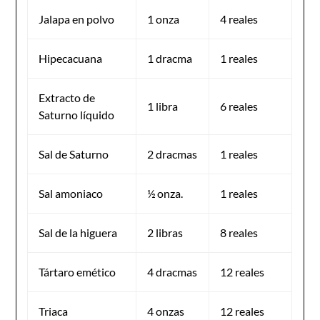
Jalapa en polvo
1 onza
4 reales
Hipecacuana
1 dracma
1 reales
Extracto de
1 libra
6 reales
Saturno líquido
Sal de Saturno
2 dracmas
1 reales
Sal amoniaco
½ onza.
1 reales
Sal de la higuera
2 libras
8 reales
Tártaro emético
4 dracmas
12 reales
Triaca
4 onzas
12 reales