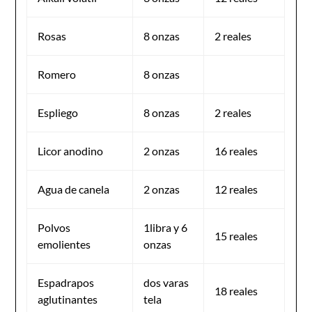
Rosas
8 onzas
2 reales
Romero
8 onzas
Espliego
8 onzas
2 reales
Licor anodino
2 onzas
16 reales
Agua de canela
2 onzas
12 reales
Polvos
1libra y 6
15 reales
emolientes
onzas
Espadrapos
dos varas
18 reales
aglutinantes
tela