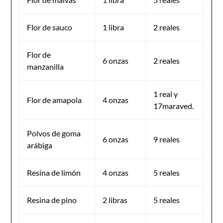
Flor de sauco
1 libra
2 reales
Flor de
6 onzas
2 reales
manzanilla
1 real y
Flor de amapola
4 onzas
17maraved.
Polvos de goma
6 onzas
9 reales
arábiga
Resina de limón
4 onzas
5 reales
Resina de pino
2 libras
5 reales