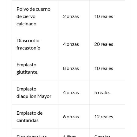
Polvo de cuerno
de ciervo
2 onzas
10 reales
calcinado
Diascordio
4 onzas
20 reales
fracastonío
Emplasto
8 onzas
10 reales
glutitante,
Emplasto
4 onzas
5 reales
diaquilon Mayor
Emplasto de
6 onzas
12 reales
cantáridas
Flor de malvas
1 libra
5 reales