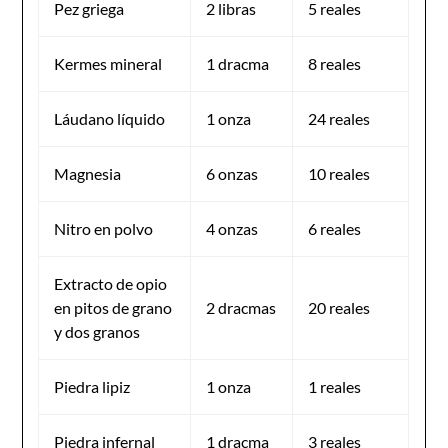
Pez griega
2 libras
5 reales
Kermes mineral
1 dracma
8 reales
Láudano líquido
1 onza
24 reales
Magnesia
6 onzas
10 reales
Nitro en polvo
4 onzas
6 reales
Extracto de opio
en pitos de grano
2 dracmas
20 reales
y dos granos
Piedra lipiz
1 onza
1 reales
Piedra infernal
1 dracma
3 reales