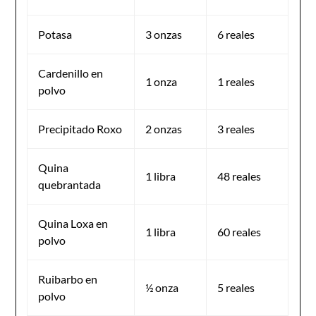
Potasa
3 onzas
6 reales
Cardenillo en
1 onza
1 reales
polvo
Precipitado Roxo
2 onzas
3 reales
Quina
1 libra
48 reales
quebrantada
Quina Loxa en
1 libra
60 reales
polvo
Ruibarbo en
½ onza
5 reales
polvo