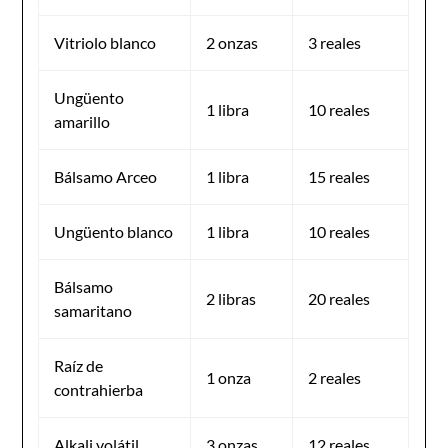
Vitriolo blanco
2 onzas
3 reales
Ungüento
1 libra
10 reales
amarillo
Bálsamo Arceo
1 libra
15 reales
Ungüento blanco
1 libra
10 reales
Bálsamo
2 libras
20 reales
samaritano
Raíz de
1 onza
2 reales
contrahierba
Alkali volátil
3 onzas
12 reales