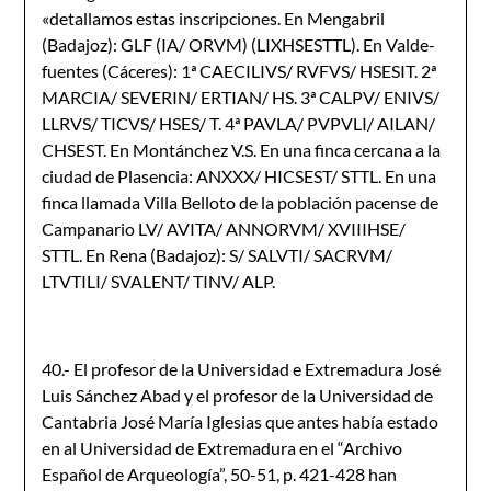
«detallamos estas inscripciones. En Mengabril
(Badajoz): GLF (IA/ ORVM) (LIXHSESTTL). En Valde­
fuentes (Cáceres): 1ª CAECILIVS/ RVFVS/ HSESIT. 2ª
MARCIA/ SEVERIN/ ERTIAN/ HS. 3ª CALPV/ ENIVS/
LLRVS/ TICVS/ HSES/ T. 4ª PAVLA/ PVPVLI/ AILAN/
CHSEST. En Montánchez V.S. En una finca cercana a la
ciudad de Plasencia: ANXXX/ HICSEST/ STTL. En una
finca llamada Villa Belloto de la población pacense de
Campanario LV/ AVITA/ ANNORVM/ XVIIIHSE/
STTL. En Rena (Badajoz): S/ SALVTI/ SACRVM/
LTVTILI/ SVALENT/ TINV/ ALP.
40.- El profesor de la Universidad e Extremadura José
Luis Sánchez Abad y el profesor de la Universidad de
Cantabria José María Iglesias que antes había estado
en al Universidad de Extremadura en el “Archivo
Español de Arqueología”, 50-51, p. 421-428 han