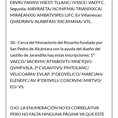
EBVRI/ FANXV/ HSEST/ TLLANC/ IVSSCE/ VAEFFC.
Segunda: AIBVRAETA/ NCINIFMA/ TRIANIXXCA/
MIRAEANXX/ AMBATVSPEI/ LIFC. En Villamesías:
QVADRAVS/ ALABIFAN/ XXCAMANA/ VTL.
30.- Cerca del Monasterio del Rosarito fundado por
San Pedro de Alcántara con la ayuda del dueño del
castillo de Jarandilla hay estas inscripciones: 1ª
VAECO/ SACRVM/ ATTABOVTI/ MNETQVI/
QVMFVSLA. 2ª CVLANTIVS/ PINTOLANC/
VELICOARM/ EVLAP. 3ª DEOVELICO/ MARCIAH/
ELENEPC/ AV. 4ª DE0VELI/ COSCRVM/ MIRTVO/
EO/ VS.
OJO: LA ENUMERACIÓN NO ES CORRELATIVA
PERO NO FALTA NINGUNA PÁGINA YA QUE ESTE