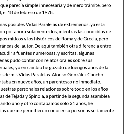
ue parecía simple innecesaria y de mero trámite, pero
al, el 18 de febrero de 1978.
 unas posibles Vidas Paralelas de extremeños, ya está
son por ahora solamente dos, mientras las conocidas de
os míticos y los históricos de Roma y de Grecia, pero
ráneas del autor. De aquí también otra diferencia entre
 acudir a fuentes numerosas, y escritas, algunas
penas pudo contar con relatos orales sobre sus
erbales; yo en cambio he gozado de luengos años de la
etos de mis Vidas Paralelas. Alonso González Cancho
ntaba en nueve años, un parentesco no inmediato,
uestras personales relaciones sobre todo en los años
ías de Tejada y Spinola, a partir de la segunda asamblea
uando uno y otro contábamos sólo 31 años, he
plias que me permitieron conocer su personas seriamente