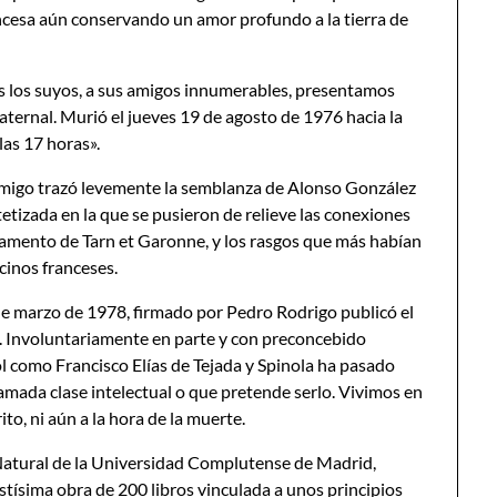
ancesa aún conservando un amor profundo a la tierra de
s los suyos, a sus amigos innumerables, presentamos
aternal. Murió el jueves 19 de agosto de 1976 hacia la
las 17 horas».
 amigo trazó levemente la semblanza de Alonso González
etizada en la que se pusieron de relieve las conexiones
rtamento de Tarn et Garonne, y los rasgos que más habían
cinos franceses.
de marzo de 1978, firmado por Pedro Rodrigo publicó el
». Involuntariamente en parte y con preconcebido
l como Francisco Elías de Tejada y Spinola ha pasado
llamada clase intelectual o que pretende serlo. Vivimos en
to, ni aún a la hora de la muerte.
Natural de la Universidad Complutense de Madrid,
vastísima obra de 200 libros vinculada a unos principios