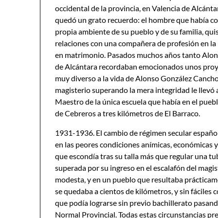
occidental de la provincia, en Valencia de Alcánta
quedó un grato recuerdo: el hombre que había con
propia ambiente de su pueblo y de su familia, qui
relaciones con una compañera de profesión en la 
en matrimonio. Pasados muchos años tanto Alonso
de Alcántara recordaban emocionados unos proye
muy diverso a la vida de Alonso González Cancho. 
magisterio superando la mera integridad le llevó 
Maestro de la única escuela que había en el puebl
de Cebreros a tres kilómetros de El Barraco.
1931-1936. El cambio de régimen secular español
en las peores condiciones anímicas, económicas y 
que escondía tras su talla más que regular una tu
superada por su ingreso en el escalafón del magist
modesta, y en un pueblo que resultaba prácticame
se quedaba a cientos de kilómetros, y sin fáciles 
que podía lograrse sin previo bachillerato pasand
Normal Provincial. Todas estas circunstancias pre