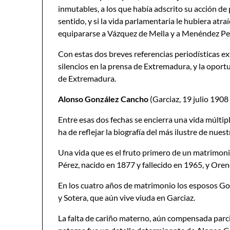
inmutables, a los que había adscrito su acción de 
sentido, y si la vida parlamentaria le hubiera atr
equipararse a Vázquez de Mella y a Menéndez Pel
Con estas dos breves referencias periodísticas ex
silencios en la prensa de Extremadura, y la oport
de Extremadura.
Alonso González Cancho
(Garciaz, 19 julio 190
Entre esas dos fechas se encierra una vida múltiple
ha de reflejar la biografía del más ilustre de nues
Una vida que es el fruto primero de un matrimon
Pérez, nacido en 1877 y fallecido en 1965, y Or
En los cuatro años de matrimonio los esposos Go
y Sotera, que aún vive viuda en Garciaz.
La falta de cariño materno, aún compensada parci