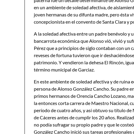
paterna fue un detalle determinante de Alonso Go
en un ambiente de soledad afectiva, de aislamient
joven hermanas de su difunta madre, pero ésta viv
concepcionista en el convento de Santa Clara y po
A la soledad afectiva entre un padre benévolo y u
bancarrota económica que Alonso vió, vivió y su
Pérez que a principios de siglo contaban con un
reveses de fortuna tuvieron que ir deshaciéndose
patrimonio. Y vendieron la dehesa El Rincón, igu
término municipal de Garciaz.
En este ambiente de soledad afectiva y de ruina 
persona de Alonso González Cancho. Su padre en
primos hermanos de Orencia Cancho Lozano, madr
la entonces corta carrera de Maestro Nacional, c
período de cuatro años, y así obtuvo su título d
de Cáceres antes de cumplir los 20 años. Realizado
no podía sufragar su propio padre y que le costeó
González Cancho inició sus tareas profesionales