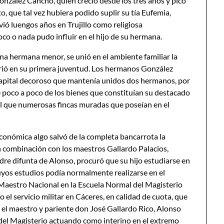
nzález Cancho, quien creció desde los tres años y pico
o, que tal vez hubiera podido suplir su tía Eufemia,
ió luengos años en Trujillo como religiosa
co o nada pudo influir en el hijo de su hermana.
na hermana menor, se unió en el ambiente familiar la
frió en su primera juventud. Los hermanos González
 capital decoroso que mantenía unidos dos hermanos, por
 poco a poco de los bienes que constituían su destacado
al que numerosas fincas muradas que poseían en el
económica algo salvó de la completa bancarrota la
 combinación con los maestros Gallardo Palacios,
e difunta de Alonso, procuró que su hijo estudiarse en
uyos estudios podía normalmente realizarse en el
e Maestro Nacional en la Escuela Normal del Magisterio
 el servicio militar en Cáceres, en calidad de cuota, que
 el maestro y pariente don José Gallardo Rico, Alonso
 del Magisterio actuando como interino en el extremo