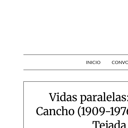
Skip
to
content
INICIO
CONVO
Vidas paralela
Cancho (1909-1976
Tejada