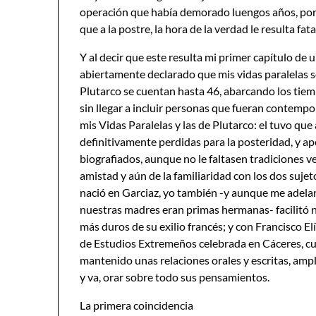
operación que había demorado luengos años, porq
que a la postre, la hora de la verdad le resulta fat
Y al decir que este resulta mi primer capítulo de
abiertamente declarado que mis vidas paralelas 
Plutarco se cuentan hasta 46, abarcando los tiemp
sin llegar a incluir personas que fueran contempo
mis Vidas Paralelas y las de Plutarco: el tuvo que
definitivamente perdidas para la posteridad, y a
biografiados, aunque no le faltasen tradiciones v
amistad y aún de la familiaridad con los dos suj
nació en Garciaz, yo también -y aunque me adela
nuestras madres eran primas hermanas- facilitó n
más duros de su exilio francés; y con Francisco El
de Estudios Extremeños celebrada en Cáceres, c
mantenido unas relaciones orales y escritas, am
y va, orar sobre todo sus pensamientos.
La primera coincidencia