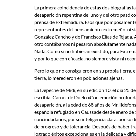
La primera coincidencia de estas dos biografías la
desaparición repentina del uno y del otro pasó c
prensa de Extremadura. Esos que pomposamente s
representantes del pensamiento extremeño, ni si
González Cancho y de Francisco Elías de Tejada. A
otro contábamos ni pesaron absolutamente nada. N
Nada. Como si no hubieran existido, para Extre
y por lo que con eficacia, no siempre vista ni re
Pero lo que no consiguieron en su propia tierra, e
tierra, lo merecieron en poblaciones ajenas.
La Depeche de Midi, en su edición 10, el día 25 d
escribía: Carnet de Duelo «Con emoción profunda y
desaparición, a la edad de 68 años de Mr. Ildefon
española refugiado en Caussade desde enero de 1
conciudadanos, por su inteligencia clara, por su d
de progreso y de tolerancia. Después de haber t
logrado éxitos excepcionales en la delicada y difíc