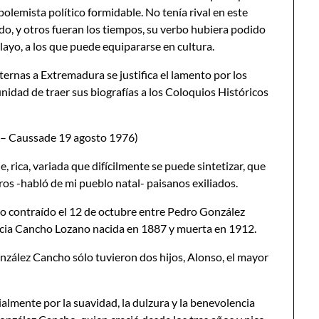
polemista político formidable. No tenía rival en este
aído, y otros fueran los tiempos, su verbo hubiera podido
ayo, a los que puede equipararse en cultura.
ternas a Extremadura se justifica el lamento por los
unidad de traer sus biografías a los Coloquios Históricos
8 – Caussade 19 agosto 1976)
, rica, variada que difícilmente se puede sintetizar, que
tros -habló de mi pueblo natal- paisanos exiliados.
io contraído el 12 de octubre entre Pedro González
encia Cancho Lozano nacida en 1887 y muerta en 1912.
nzález Cancho sólo tuvieron dos hijos, Alonso, el mayor
almente por la suavidad, la dulzura y la benevolencia