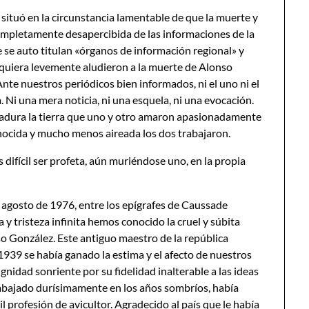
 situó en la circunstancia lamentable de que la muerte y
ompletamente desapercibida de las informaciones de la
e auto titulan «órganos de información regional» y
quiera levemente aludieron a la muerte de Alonso
nte nuestros periódicos bien informados, ni el uno ni el
i una mera noticia, ni una esquela, ni una evocación.
madura la tierra que uno y otro amaron apasionadamente
conocida y mucho menos aireada los dos trabajaron.
s difícil ser profeta, aún muriéndose uno, en la propia
e agosto de 1976, entre los epígrafes de Caussade
 tristeza infinita hemos conocido la cruel y súbita
so González. Este antiguo maestro de la república
939 se había ganado la estima y el afecto de nuestros
ignidad sonriente por su fidelidad inalterable a las ideas
rabajado durísimamente en los años sombríos, había
il profesión de avicultor. Agradecido al país que le había