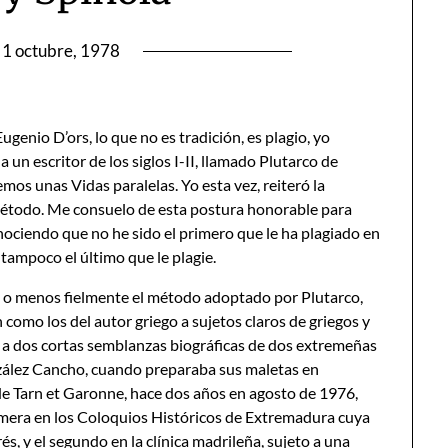
1 octubre, 1978
ugenio D’ors, lo que no es tradición, es plagio, yo
 un escritor de los siglos I-II, llamado Plutarco de
os unas Vidas paralelas. Yo esta vez, reiteró la
l método. Me consuelo de esta postura honorable para
ociendo que no he sido el primero que le ha plagiado en
tampoco el último que le plagie.
más o menos fielmente el método adoptado por Plutarco,
como los del autor griego a sujetos claros de griegos y
o a dos cortas semblanzas biográficas de dos extremeñas
zález Cancho, cuando preparaba sus maletas en
e Tarn et Garonne, hace dos años en agosto de 1976,
rimera en los Coloquios Históricos de Extremadura cuya
és, y el segundo en la clínica madrileña, sujeto a una