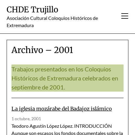
Skip
CHDE Trujillo
to
content
Asociación Cultural Coloquios Históricos de
Extremadura
Archivo – 2001
Trabajos presentados en los Coloquios
Históricos de Extremadura celebrados en
septiembre de 2001.
La iglesia mozárabe del Badajoz islámico
1 octubre, 2001
Teodoro Agustín López López. INTRODUCCIÓN
Aunque son escasos los fondos documentales sobre la