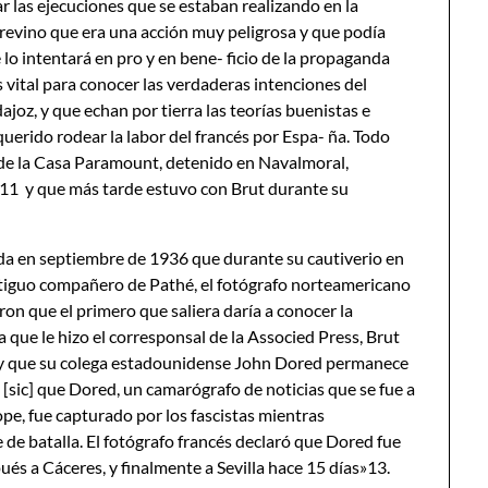
mar las ejecuciones que se estaban realizando en la
 previno que era una acción muy peligrosa y que podía
e lo intentará en pro y en bene- ficio de la propaganda
 vital para conocer las verdaderas intenciones del
joz, y que echan por tierra las teorías buenistas e
uerido rodear la labor del francés por Espa- ña. Todo
de la Casa Paramount, detenido en Navalmoral,
s11 y que más tarde estuvo con Brut durante su
ada en septiembre de 1936 que durante su cautiverio en
antiguo compañero de Pathé, el fotógrafo norteamericano
n que el primero que saliera daría a conocer la
a que le hizo el corresponsal de la Associed Press, Brut
hoy que su colega estadounidense John Dored permanece
u [sic] que Dored, un camarógrafo de noticias que se fue a
ope, fue capturado por los fascistas mientras
 de batalla. El fotógrafo francés declaró que Dored fue
ués a Cáceres, y finalmente a Sevilla hace 15 días»13.