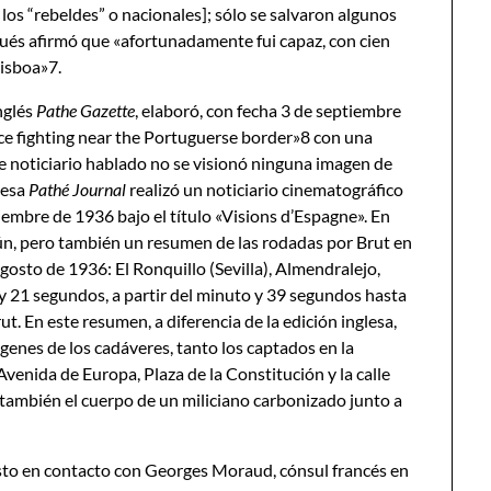
 los “rebeldes” o nacionales]; sólo se salvaron algunos
és afirmó que «afortunadamente fui capaz, con cien
Lisboa»7.
nglés
P
athe Gazette
, elaboró, con fecha 3 de septiembre
rce fighting near the Portuguerse border»8 con una
e noticiario hablado no se visionó ninguna imagen de
cesa
Pathé Journal
realizó un noticiario cinematográfico
tiembre de 1936 bajo el título «Visions d’Espagne». En
ún, pero también un resumen de las rodadas por Brut en
gosto de 1936: El Ronquillo (Sevilla), Almendralejo,
y 21 segundos, a partir del minuto y 39 segundos hasta
ut. En este resumen, a diferencia de la edición inglesa,
ágenes de los cadáveres, tanto los captados en la
Avenida de Europa, Plaza de la Constitución y la calle
 también el cuerpo de un miliciano carbonizado junto a
esto en contacto con Georges Moraud, cónsul francés en