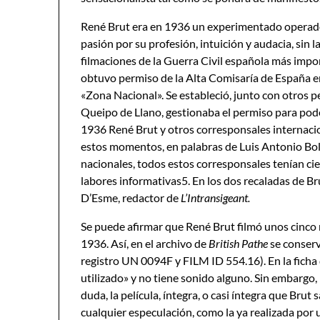
René Brut era en 1936 un experimentado operador
pasión por su profesión, intuición y audacia, sin l
filmaciones de la Guerra Civil española más impor
obtuvo permiso de la Alta Comisaría de España en
«Zona Nacional». Se estableció, junto con otros pe
Queipo de Llano, gestionaba el permiso para poder 
1936 René Brut y otros corresponsales internacio
estos momentos, en palabras de Luis Antonio Bolín,
nacionales, todos estos corresponsales tenían ci
labores informativas5. En los dos recaladas de 
D’Esme, redactor de
L
’Intransigeant.
Se puede afirmar que René Brut filmó unos cinco m
1936. Así, en el archivo de
Britis
h Pathe
se conser
registro UN 0094F y FILM ID 554.16). En la ficha 
utilizado» y no tiene sonido alguno. Sin embargo, 
duda, la película, íntegra, o casi íntegra que Brut
cualquier especulación, como la ya realizada por 