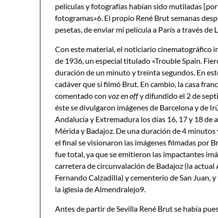
películas y fotografías habían sido mutiladas [por
fotogramas»6. El propio René Brut semanas despu
pesetas, de enviar mi película a París a través de 
Con este material, el noticiario cinematográfico i
de 1936, un especial titulado «Trouble Spain. Fie
duración de un minuto y treinta segundos. En est
cadáver que sí filmó Brut. En cambio, la casa fran
comentado con
voz en off
y difundido el 2 de sep
éste se divulgaron imágenes de Barcelona y de Ir
Andalucía y Extremadura los días 16, 17 y 18 de a
Mérida y Badajoz. De una duración de 4 minutos 
el final se visionaron las imágenes filmadas por Br
fue total, ya que se emitieron las impactantes im
carretera de circunvalación de Badajoz (la actual 
Fernando Calzadilla) y cementerio de San Juan, y
la iglesia de Almendralejo9.
Antes de partir de Sevilla René Brut se había pu