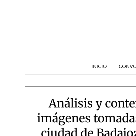
Skip
to
content
INICIO
CONVO
Análisis y conte
imágenes tomadas
ciudad de Badajoz