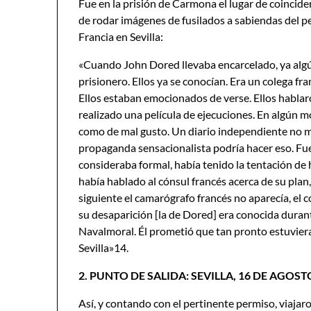
Fue en la prisión de Carmona el lugar de coinciden
de rodar imágenes de fusilados a sabiendas del pel
Francia en Sevilla:
«Cuando John Dored llevaba encarcelado, ya algún 
prisionero. Ellos ya se conocían. Era un colega fr
Ellos estaban emocionados de verse. Ellos hablaron
realizado una película de ejecuciones. En algún m
como de mal gusto. Un diario independiente no mu
propaganda sensacionalista podría hacer eso. Fue
consideraba formal, había tenido la tentación de h
había hablado al cónsul francés acerca de su plan, y
siguiente el camarógrafo francés no aparecía, el cón
su desaparición [la de Dored] era conocida duran
Navalmoral. Él prometió que tan pronto estuviera
Sevilla»14.
2. PUNTO DE SALIDA: SEVILLA, 16 DE AGOST
Así, y contando con el pertinente permiso, viajar