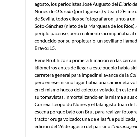
agosto, los periodistas José Augusto del
Diario de
Nunes de
O Seculo
(portugueses) y Jean D’Esme 
de Sevilla, todos ellos se fotografiaron junto a 
Soto-Sánchez (nieto de la Marquesa de los Ríos), 
periplo pacense, pero realmente acompañaba al 
conducido por su propietario, un sevillano llama
Bravo»15.
René Brut hizo su primera filmación en las cercaní
kilómetros antes de llegar a este pueblo había sid
carretera general para impedir el avance de la
C
o
pero en ese mismo lugar había una camioneta vol
en el mismo hueco del colector volado. En este mi
su tomavistas, inmortalizando en la misma a sus
Correia, Leopoldo Nunes y el falangista Juan de
escena porque bajó con Brut para realizar fotogra
tractor oruga volcado; una de ellas fue publicada j
edición del 26 de agosto del parisino
L
’Intransigea