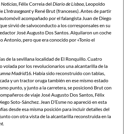
 Noticias
, Félix Correia del
Diario de Lisboa
, Leopoldo
de
L
’Intrasegeant
y René Brut (franceses). Antes de partir
un automóvil acompañado por el falangista Juan de Diego
que sirvió de salvoconducto a los corresponsales en su
redactor José Augusto Dos Santos. Alquilaron un coche
do Antonio, pero que era conocido por «Tonio el
as de la sevillana localidad de El Ronquillo. Cuatro
o volada por los revolucionarios una alcantarilla de la
lumna Madrid
16. Había sido reconstruido con tablas,
cada y un tractor oruga también en ese mismo estado
smo punto, y junto a la carretera, se posicionó Brut con
 compañeros de viaje José Augusto Dos Santos, Félix
 Diego Soto-Sánchez. Jean D’Esme no apareció en esta
fías desde esa misma posición para incluir detalles del
unto con otra vista de la alcantarilla reconstruida en la
nt
.