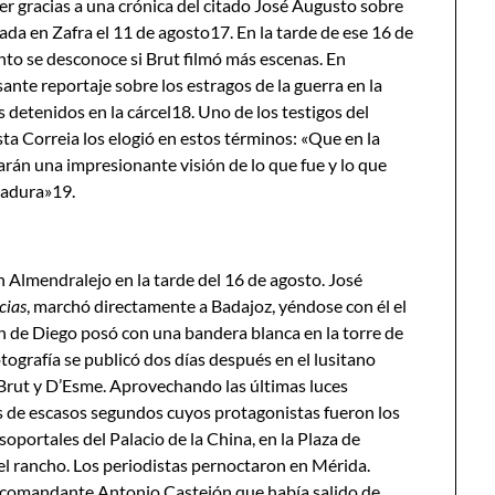
er gracias a una crónica del citado José Augusto sobre
mada en Zafra el 11 de agosto17. En la tarde de ese 16 de
to se desconoce si Brut filmó más escenas. En
ante reportaje sobre los estragos de la guerra en la
s detenidos en la cárcel18. Uno de los testigos del
sta Correia los elogió en estos términos: «Que en la
arán una impresionante visión de lo que fue y lo que
madura»19.
Almendralejo en la tarde del 16 de agosto. José
cias
, marchó directamente a Badajoz, yéndose con él el
n de Diego posó con una bandera blanca en la torre de
tografía se publicó dos días después en el lusitano
 Brut y D’Esme. Aprovechando las últimas luces
s de escasos segundos cuyos protagonistas fueron los
oportales del Palacio de la China, en la Plaza de
l rancho. Los periodistas pernoctaron en Mérida.
al comandante Antonio Castejón que había salido de