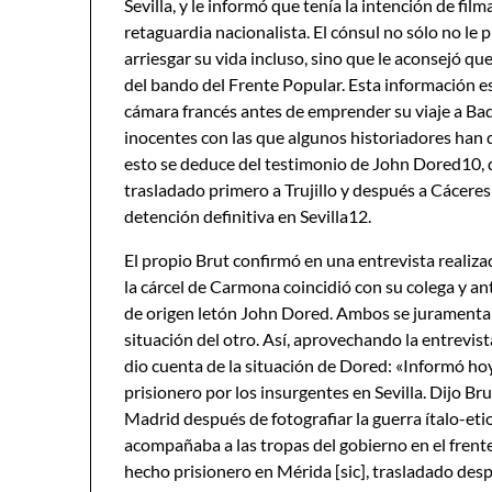
Sevilla, y le informó que tenía la intención de fil
retaguardia nacionalista. El cónsul no sólo no le
arriesgar su vida incluso, sino que le aconsejó qu
del bando del Frente Popular. Esta información es
cámara francés antes de emprender su viaje a Bada
inocentes con las que algunos historiadores han q
esto se deduce del testimonio de John Dored10, 
trasladado primero a Trujillo y después a Cácere
detención definitiva en Sevilla12.
El propio Brut confirmó en una entrevista realiz
la cárcel de Carmona coincidió con su colega y 
de origen letón John Dored. Ambos se juramentaro
situación del otro. Así, aprovechando la entrevist
dio cuenta de la situación de Dored: «Informó 
prisionero por los insurgentes en Sevilla. Dijo Br
Madrid después de fotografiar la guerra ítalo-eti
acompañaba a las tropas del gobierno en el frente
hecho prisionero en Mérida [sic], trasladado desp