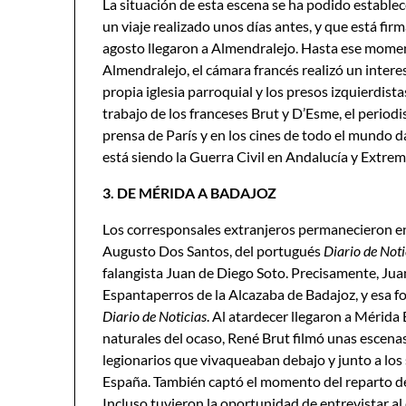
La situación de esta escena se ha podido establec
un viaje realizado unos días antes, y que está fir
agosto llegaron a Almendralejo. Hasta ese momen
Almendralejo, el cámara francés realizó un interes
propia iglesia parroquial y los presos izquierdista
trabajo de los franceses Brut y D’Esme, el periodi
prensa de París y en los cines de todo el mundo d
está siendo la Guerra Civil en Andalucía y Extre
3. DE MÉRIDA A BADAJOZ
Los corresponsales extranjeros permanecieron en 
Augusto Dos Santos, del portugués
Di
ario de Noti
falangista Juan de Diego Soto. Precisamente, Jua
Espantaperros de la Alcazaba de Badajoz, y esa fo
Diari
o de Noticias
. Al atardecer llegaron a Mérida
naturales del ocaso, René Brut filmó unas escena
legionarios que vivaqueaban debajo y junto a los s
España. También captó el momento del reparto de
Incluso tuvieron la oportunidad de entrevistar 