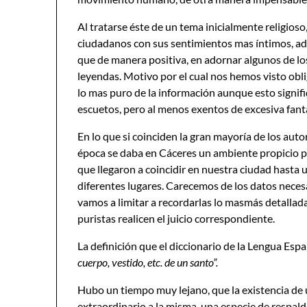
Al tratarse éste de un tema inicialmente religios
ciudadanos con sus sentimientos mas íntimos, ad
que de manera positiva, en adornar algunos de los
leyendas. Motivo por el cual nos hemos visto obli
lo mas puro de la información aunque esto sign
escuetos, pero al menos exentos de excesiva fant
En lo que si coinciden la gran mayoría de los auto
época se daba en Cáceres un ambiente propicio par
que llegaron a coincidir en nuestra ciudad hasta un
diferentes lugares. Carecemos de los datos nece
vamos a limitar a recordarlas lo masmás detallada
puristas realicen el juicio correspondiente.
La definición que el diccionario de la Lengua Españo
cuerpo, vestido, etc. de un santo”.
Hubo un tiempo muy lejano, que la existencia de 
extraordinario a la misma, una especie de respaldo