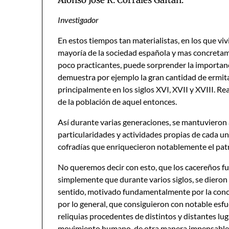
Alonso José R. Corrales Gaitán.
Investigador
En estos tiempos tan materialistas, en los que viv
mayoría de la sociedad española y mas concretam
poco practicantes, puede sorprender la importanci
demuestra por ejemplo la gran cantidad de ermit
principalmente en los siglos XVI, XVII y XVIII. 
de la población de aquel entonces.
Así durante varias generaciones, se mantuvieron ab
particularidades y actividades propias de cada 
cofradías que enriquecieron notablemente el patri
No queremos decir con esto, que los cacereños fu
simplemente que durante varios siglos, se dieron 
sentido, motivado fundamentalmente por la con
por lo general, que consiguieron con notable es
reliquias procedentes de distintos y distantes lu
movimiento humano, de otra manera impensable en