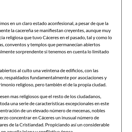
imos en un claro estado aconfesional, a pesar de que la
ente la cacereña se manifiestan creyentes, aunque muy
a religiosa que tuvo Cáceres en el pasado, tal y como lo
as, conventos y templos que permanecían abiertos
Realmente sorprendente si tenemos en cuenta lo limitado
iertos al culto una veintena de edificios, con las
uno, respaldados fundamentalmente por asociaciones y
monio religioso, pero también el de la propia ciudad.
esen mas religiosos que el resto de los ciudadanos,
toda una serie de características excepcionales en este
centración de un elevado número de mecenas, nobles
fuerzo concentrar en Cáceres un inusual número de
gares de la Cristiandad. Propiciando así un considerable
 aquella lejana y conflictiva época.