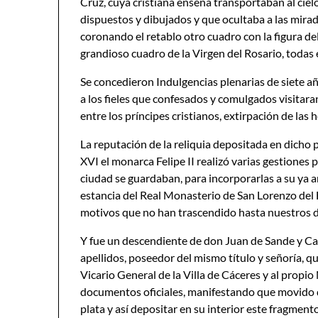
Cruz, cuya cristiana enseña transportaban al ciel
dispuestos y dibujados y que ocultaba a las mirada
coronando el retablo otro cuadro con la figura d
grandioso cuadro de la Virgen del Rosario, todas
Se concedieron Indulgencias plenarias de siete año
a los fieles que confesados y comulgados visitaran 
entre los príncipes cristianos, extirpación de las 
La reputación de la reliquia depositada en dicho p
XVI el monarca Felipe II realizó varias gestiones
ciudad se guardaban, para incorporarlas a su ya
estancia del Real Monasterio de San Lorenzo del 
motivos que no han trascendido hasta nuestros d
Y fue un descendiente de don Juan de Sande y Car
apellidos, poseedor del mismo título y señoría, q
Vicario General de la Villa de Cáceres y al propio
documentos oficiales, manifestando que movido d
plata y así depositar en su interior este fragmento