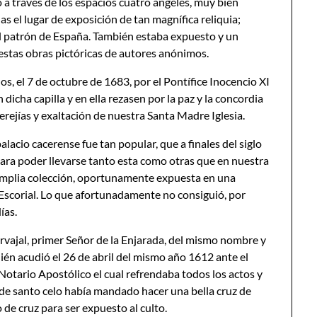
o a través de los espacios cuatro ángeles, muy bien
s el lugar de exposición de tan magnífica reliquia;
el patrón de España. También estaba expuesto y un
 estas obras pictóricas de autores anónimos.
s, el 7 de octubre de 1683, por el Pontífice Inocencio XI
dicha capilla y en ella rezasen por la paz y la concordia
herejías y exaltación de nuestra Santa Madre Iglesia.
alacio cacerense fue tan popular, que a finales del siglo
 para poder llevarse tanto esta como otras que en nuestra
 amplia colección, oportunamente expuesta en una
Escorial. Lo que afortunadamente no consiguió, por
ías.
vajal, primer Señor de la Enjarada, del mismo nombre y
uién acudió el 26 de abril del mismo año 1612 ante el
 Notario Apostólico el cual refrendaba todos los actos y
e santo celo había mandado hacer una bella cruz de
 de cruz para ser expuesto al culto.