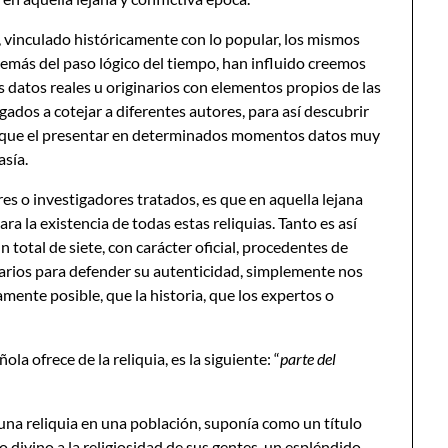
o, vinculado históricamente con lo popular, los mismos
emás del paso lógico del tiempo, han influido creemos
 datos reales u originarios con elementos propios de las
gados a cotejar a diferentes autores, para así descubrir
ifique el presentar en determinados momentos datos muy
asía.
res o investigadores tratados, es que en aquella lejana
a la existencia de todas estas reliquias. Tanto es así
 total de siete, con carácter oficial, procedentes de
sarios para defender su autenticidad, simplemente nos
mente posible, que la historia, que los expertos o
la ofrece de la reliquia, es la siguiente: “
parte del
una reliquia en una población, suponía como un título
 divino a la religiosidad de sus gentes, un espléndido