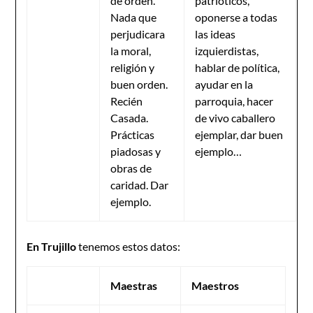
de orden.
patrióticos,
Nada que
oponerse a todas
perjudicara
las ideas
la moral,
izquierdistas,
religión y
hablar de política,
buen orden.
ayudar en la
Recién
parroquia, hacer
Casada.
de vivo caballero
Prácticas
ejemplar, dar buen
piadosas y
ejemplo…
obras de
caridad. Dar
ejemplo.
En Trujillo
tenemos estos datos:
Maestras
Maestros