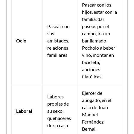
Pasear con los
hijos, estar con la
familia, dar
Pasear con
paseos por el
sus
campo, ir a un
Ocio
amistades,
bar llamado
relaciones
Pocholo a beber
familiares
vino, montar en
bicicleta,
aficiones
filatélicas
Ejercer de
Labores
abogado, en el
propias de
caso de Juan
Laboral
su sexo,
Manuel
quehaceres
Fernández
de su casa
Bernal.