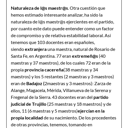
Naturaleza de l@s maestr@s
. Otra cuestión que
hemos estimado interesante analizar, ha sido la
naturaleza de l@s maestr@s ejercientes en el partido,
por cuanto este dato puede entender como un factor
de compromiso y de relativa estabilidad laboral. Así
tenemos que 103 docentes eran españoles,
siendo
extranjera
una maestra, natural de Rosario de
Santa Fe, en Argentina. 77 eran
extremeñ@s
(40
maestras y 37 maestros), de los cuales 72 eran de la
propia
provincia cacereña
(38 maestras y 34
maestros) y los 5 restantes (2 maestras y 3 maestros)
eran de
Badajoz (
2maestras y 3 maestros): Zarza de
Alange, Magacela, Mérida, Villanueva de la Serena y
Fregenal de la Sierra. 43 docentes eran del
partido
judicial de Trujillo
(25 maestras y 18 maestros) y de
ellos, 11 (6 maestras y 5 maestros)
ejercían en la
propia localidad
de su nacimiento. De los procedentes
de otras provincias, tenemos, tomando en