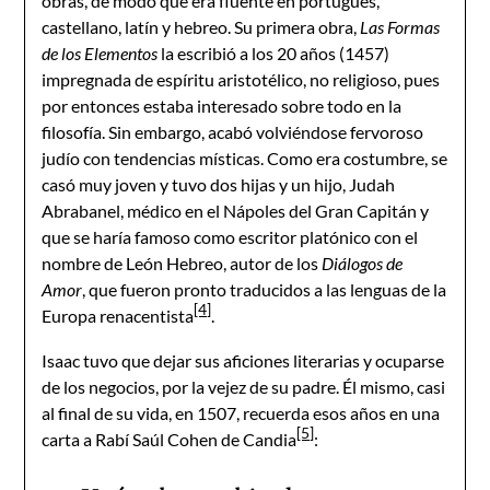
obras, de modo que era fluente en portugués,
castellano, latín y hebreo. Su primera obra,
Las Formas
de los Elementos
la escribió a los 20 años (1457)
impregnada de espíritu aristotélico, no religioso, pues
por entonces estaba interesado sobre todo en la
filosofía. Sin embargo, acabó volviéndose fervoroso
judío con tendencias místicas. Como era costumbre, se
casó muy joven y tuvo dos hijas y un hijo, Judah
Abrabanel, médico en el Nápoles del Gran Capitán y
que se haría famoso como escritor platónico con el
nombre de León Hebreo, autor de los
Diálogos de
Amor
, que fueron pronto traducidos a las lenguas de la
[4]
Europa renacentista
.
Isaac tuvo que dejar sus aficiones literarias y ocuparse
de los negocios, por la vejez de su padre. Él mismo, casi
al final de su vida, en 1507, recuerda esos años en una
[5]
carta a Rabí Saúl Cohen de Candia
: