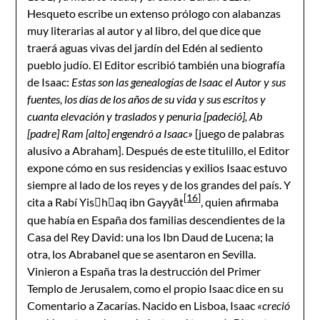
Hesqueto escribe un extenso prólogo con alabanzas
muy literarias al autor y al libro, del que dice que
traerá aguas vivas del jardín del Edén al sediento
pueblo judío. El Editor escribió también una biografía
de Isaac:
Estas son las genealogías de Isaac el Autor y sus
fuentes, los días de los años de su vida y sus escritos y
cuanta elevación y traslados y penuria [padeció], Ab
[padre] Ram [alto] engendró a Isaac»
[juego de palabras
alusivo a Abraham]. Después de este titulillo, el Editor
expone cómo en sus residencias y exilios Isaac estuvo
siempre al lado de los reyes y de los grandes del país. Y
[16]
cita a Rabí Yishaq ibn Gayyāt
, quien afirmaba
que había en España dos familias descendientes de la
Casa del Rey David: una los Ibn Daud de Lucena; la
otra, los Abrabanel que se asentaron en Sevilla.
Vinieron a España tras la destrucción del Primer
Templo de Jerusalem, como el propio Isaac dice en su
Comentario a Zacarías. Nacido en Lisboa, Isaac
«creció