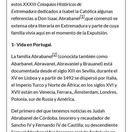
estos
XXXIII Coloquios Históricos de
Extremadura
dedicados a Isabel la Católica algunas
[1]
referencias a Don Isaac Abrabanel
,que comenzó se
extensa obra literaria en Extremadura y parte de cuya
familia vivía aquí en el momento de la Expulsión.
1- Vida en Portugal.
[2]
La familia Abrabanel
(conocida también como
Abarbanel, Abravanel, Abravaniel y Brauanel) está
documentada desde el siglo XIII en Sevilla, durante el
XV en Lisboa y a partir de 1492 se dispersó por Italia,
el Imperio Turco y Norte de África; en los siglos XVI y
XVII están en Venecia, Ferrara,, Ámsterdam, Londres,
Polonia, sur de Rusia y América.
Del primero del que tenemos noticias es Judah
Abrabanel de Córdoba, tesorero y recaudador de
Sancho IV y Fernando IV de Castilla; su descendiente
Samuel Abrabanel fue tesorero real de Andalucía en