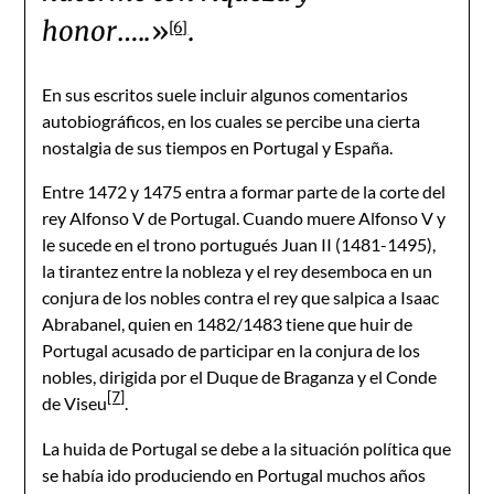
honor
…..»
.
[6]
En sus escritos suele incluir algunos comentarios
autobiográficos, en los cuales se percibe una cierta
nostalgia de sus tiempos en Portugal y España.
Entre 1472 y 1475 entra a formar parte de la corte del
rey Alfonso V de Portugal. Cuando muere Alfonso V y
le sucede en el trono portugués Juan II (1481-1495),
la tirantez entre la nobleza y el rey desemboca en un
conjura de los nobles contra el rey que salpica a Isaac
Abrabanel, quien en 1482/1483 tiene que huir de
Portugal acusado de participar en la conjura de los
nobles, dirigida por el Duque de Braganza y el Conde
[7]
de Viseu
.
La huida de Portugal se debe a la situación política que
se había ido produciendo en Portugal muchos años