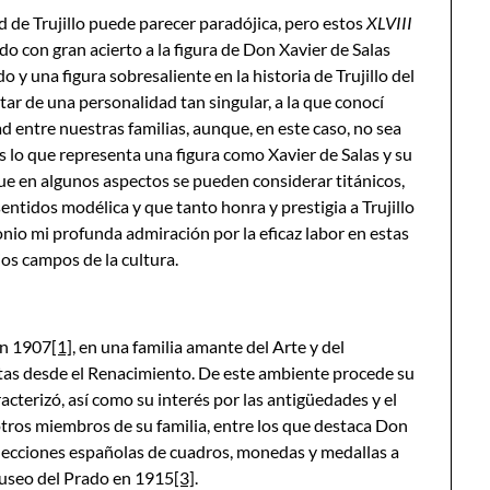
d de Trujillo puede parecer paradójica, pero estos
XLVIII
o con gran acierto a la figura de Don Xavier de Salas
o y una figura sobresaliente en la historia de Trujillo del
atar de una personalidad tan singular, a la que conocí
 entre nuestras familias, aunque, en este caso, no sea
as lo que representa una figura como Xavier de Salas y su
que en algunos aspectos se pueden considerar titánicos,
sentidos modélica y que tanto honra y prestigia a Trujillo
onio mi profunda admiración por la eficaz labor en estas
jos campos de la cultura.
en 1907
[1]
, en una familia amante del Arte y del
stas desde el Renacimiento. De este ambiente procede su
cterizó, así como su interés por las antigüedades y el
otros miembros de su familia, entre los que destaca Don
olecciones españolas de cuadros, monedas y medallas a
Museo del Prado en 1915
[3]
.