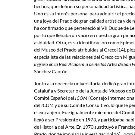
hechos, que definen su personalidad artística, 
Uno es su interés personal para adquirir el preci
una joya del Prado de gran calidad artística y de
ha confirmado que perteneció al VII Duque de Le
por lo que llenaba un vacío en nuestra gran pina
asiduidad. Otra, es su identificación como Epim
del Museo del Prado atribuidas al Greco
[14]
, pie
especialista de las relaciones del Greco con Migu
ingreso en
la Real Academia de Bellas Artes de San 
Sánchez Cantón.
Junto a la docencia universitaria, dedicó gran i
Cataluña y Secretario de la Junta de Museos de B
Comité Español del
ICOM
(Consejo Internacional
del
ICOM
y de su Comité Consultivo, lo que le p
el extranjero. Fue igualmente miembro del Comité
llegó a ser Presidente en 1973, y participaba hab
de Historia del Arte. En 1970 sustituyó a Franci
Prado, donde impulsó la investigación
[16]
, logró