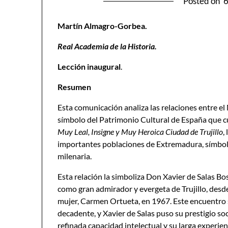
Posted on
6
Martín Almagro-Gorbea.
Real Academia de la Historia.
Lección inaugural
.
Resumen
Esta comunicación analiza las relaciones entre e
símbolo del Patrimonio Cultural de España que c
Muy Leal, Insigne y Muy Heroica Ciudad
de Trujillo
,
importantes poblaciones de Extremadura, símbolo
milenaria.
Esta relación la simboliza Don Xavier de Salas Bo
como gran admirador y evergeta de Trujillo, desde
mujer, Carmen Ortueta, en 1967. Este encuentro s
decadente, y Xavier de Salas puso su prestigio so
refinada capacidad intelectual y su larga experien