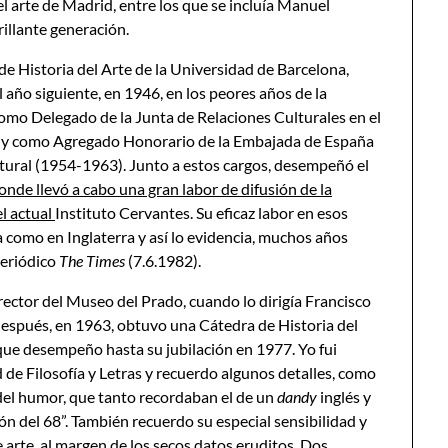
del arte de Madrid, entre los que se incluía Manuel
brillante generación.
de Historia del Arte de la Universidad de Barcelona,
 año siguiente, en 1946, en los peores años de la
omo Delegado de la Junta de Relaciones Culturales en el
e y como Agregado Honorario de la Embajada de España
ural (1954-1963). Junto a estos cargos, desempeñó el
donde llevó a cabo una gran labor de difusión de la
el actual
Instituto Cervantes. Su eficaz labor en esos
 como en Inglaterra y así lo evidencia, muchos años
periódico
The Times
(7.6.1982).
ector del Museo del Prado, cuando lo dirigía Francisco
después, en 1963, obtuvo una Cátedra de Historia del
ue desempeño hasta su jubilación en 1977. Yo fui
de Filosofía y Letras y recuerdo algunos detalles, como
del humor, que tanto recordaban el de un
dandy
inglés y
ón del 68”. También recuerdo su especial sensibilidad y
 arte, al margen de los secos datos eruditos. Dos