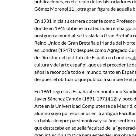
publicaciones, en el círculo de los historiadores 
Gómez Moreno
[11]
, otra gran figura de aquella 
En 1931 inicia su carrera docente como Profesor 
donde en 1945 obtiene la cátedra. Sin embargo, al
postguerra mundial, se traslada a Gran Bretaña c
Reino Unido de Gran Bretaña e Irlanda del Nort
en Londres (1947) y después como Agregado Cult
de Director del Instituto de España en Londres
, 
cultura y del arte español, que es el precedente d
años la reconocía todo el mundo, tanto en España
después, el obituario que publicó a su muerte el 
En 1961 regresó a España al ser nombrado Subdir
Javier Sánchez Cantón (1891-1971)
[12]
y, poco 
Arte en la Universidad Complutense de Madrid, q
alumno suyo por esos años en la antigua Facultad 
su habla siempre parsimoniosa y su fino sentido 
que destacaba en aquella facultad de la “generaci
gran intuición artística para entender una obra de