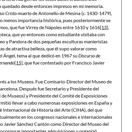
han quedado desde entonces impresos en mi memoria.
oso
Cristo muerto
de Antonello de Mesina (
c
. 1430-1479),
 no menos importancia histórica, pues posteriormente se
mos, que fue Virrey de Nápoles entre 1610 y 1616
[13]
,
coteca, que yo entonces como estudiante visitaba con
eteo y Pandora de dos pequeñas esculturas manieristas
zas de atractiva belleza, que él supo valorar como
el Ángel, tema al que dedicó en 1967 su
Discurso de
Fernando
[15]
,
que fue contestado por Francisco Javier
nterés a los Museos. Fue Comisario-Director del Museo de
arcelona. Después fue Secretario y Presidente del
 de Museos) y Presidente del Comité de Exposiciones
ermitió llevar a cabo numerosas exposiciones en España y
 Internacional de Historia del Arte (CIHA), del que
itualmente en los congresos nacionales e internacionales
sco Javier Sánchez Cantón como Director del Museo del
 incorporar importantes adquisiciones y organizó