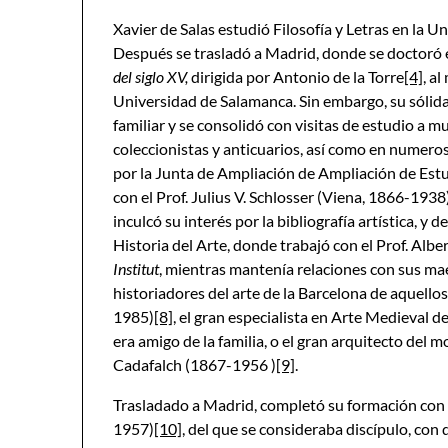
Xavier de Salas estudió Filosofía y Letras en la U
Después se trasladó a Madrid, donde se doctoró 
del siglo XV,
dirigida por Antonio de la Torre
[4]
, a
Universidad de Salamanca. Sin embargo, su sólida 
familiar y se consolidó con visitas de estudio a m
coleccionistas y anticuarios, así como en numeros
por la Junta de Ampliación de Ampliación de Est
con el Prof. Julius V. Schlosser (Viena, 1866-1938
inculcó su interés por la bibliografía artística, y 
Historia del Arte, donde trabajó con el Prof. Al
Institut
, mientras mantenía relaciones con sus mae
historiadores del arte de la Barcelona de aquello
1985)
[8]
, el gran especialista en Arte Medieval
era amigo de la familia, o el gran arquitecto del 
Cadafalch (1867-1956 )
[9]
.
Trasladado a Madrid, completó su formación con e
1957)
[10]
, del que se consideraba discípulo, con 