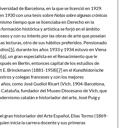
niversidad de Barcelona, en la que se licenció en 1929.
en 1930 con una tesis sobre
Notas sobre algunas crónicas
l mismo tiempo que se licenciaba en Derecho en la
formación histórica y artística se forjó en el ámbito
useos y con su interés por las obras de arte que poseían
as lecturas, otro de sus hábitos preferidos. Pensionado
udios
[5]
, durante los años 1933 y 1934 estuvo en Viena
)
[6]
, un gran especialista en el Renacimiento que le
después en Berlín, entonces capital de los estudios de
bert E. Brinckmann (1881-1958)
[7]
en el
Kunsthistorische
stros y colegas franceses y con los mejores
s años, como José Gudiol Ricart (Vich, 1904-Barcelona,
 de Cataluña, fundador del Museo Diocesano de Vich, que
modernismo catalán e historiador del arte, José Puig y
l gran historiador del Arte Español, Elías Tormo (1869-
quien inicia la carrera docente y sus primeras